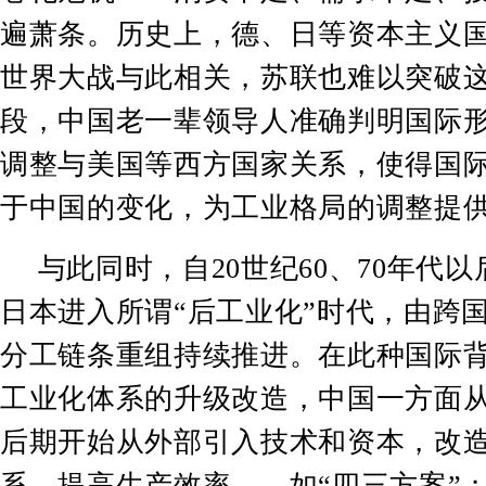
遍萧条。历史上，德、日等资本主义
世界大战与此相关，苏联也难以突破
段，中国老一辈领导人准确判明国际
调整与美国等西方国家关系，使得国
于中国的变化，为工业格局的调整提
与此同时，自
20
世纪
60
、
70
年代以
日本进入所谓
“
后工业化
”
时代，由跨
分工链条重组持续推进。在此种国际
工业化体系的升级改造，中国一方面
后期开始从外部引入技术和资本，改
系，提高生产效率
——
如
“
四三方案
”