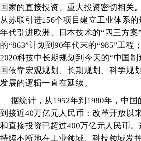
国家的直接投资、重大投资密切相关
从苏联引进
156
个项目建立工业体系的
年代引进欧洲、日本技术的
“
四三方案
的
“863”
计划到
90
年代末的
“985”
工程
2020
科技中长期规划到今天的
“
中国制
国依靠宏观规划、长期规划、科学规
发展的逻辑一直在延续。
据统计，从
1952
年到
1980
年，中国
到接近
40
万亿元人民币；改革开放以
和直接投资已超过
400
万亿元人民币。
持续不断地在工业领域、科技领域发