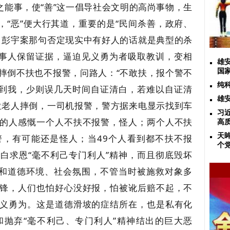
之能事，使“善”这一倡导社会文明的高尚事物，生
，“恶”便大行其道，重要的是“民间杀善，政府、
，彭宇案那句否定现实中有好人的话就是典型的杀
好事人保留证据，逼迫见义勇为者吸取教训，变相
雄
摔倒不扶也不报警，问路人：“不敢扶，报个警不
国
纯
找到我，少则误几天时间自证清白，若难以自证清
雄
位老人摔倒，一司机报警，警方据来电显示找到车
习
的人感慨一个人不扶不报警，怪人；两个人不扶
高
天
，有可能还是怪人；当49个人看到都不扶不报
个
白求恩“毫不利己专门利人”精神，而且彻底毁坏
体和道德环境、社会氛围，不管当时被施救对象多
锋，人们也怕好心没好报，怕被讹后赔不起，不
义勇为。这是道德滑坡的症结所在，也是私有化
抛弃“毫不利己、专门利人”精神结出的巨大恶