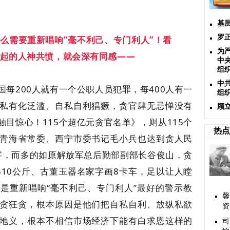
基
罗
多么需要重新唱响
“毫不利己、专门利人”！看
为
起的人神共愤，就会深有同感——
中
组
中
每200人就有一个公职人员犯罪，每400人有一
组
私有化泛滥、自私自利猖獗，贪官肆无忌惮没有
顾
目惊心！115个超亿元贪官名单》，则从115个
热点
青海省常委、西宁市委书记毛小兵也达到贪人民
数字，而多的如
原解放军总后勤部副部长
谷俊山，贪
金510公斤、古董玉器名家字画8卡车，足以让人瞠
是重新唱响“毫不利己、专门利人”最好的警示教
馨
贪狂贪，根本原因是他们把自私自利、放纵私欲
资
地义，根本不相信市场经济下能有白求恩这样的
司