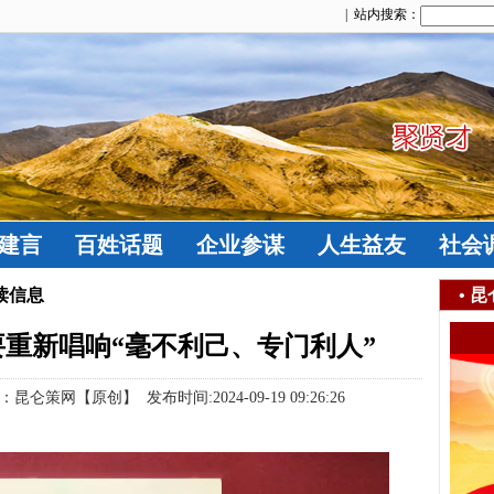
| 站内搜索：
建言
百姓话题
企业参谋
人生益友
社会
读信息
•
昆
重新唱响“毫不利己、专门利人”
仑策网【原创】 发布时间:2024-09-19 09:26:26