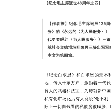
【纪念毛主席逝世48周年之四】
【作者按】纪念毛主席诞辰125
务》的《
永远的
〈
为人民服务
〉
》
代更要唱红
〈
为人民服务
〉
》三篇
就社会道德滑坡乱象再三提出写写
本文为第四篇。
《纪念白求恩》和白求恩的毫不
地，传入千家万户，激励着一代代
育人的武器和法宝，为铸就新中国
私有化市场化后有人竟说“毫不利
际上一切向钱看的私欲贪欲膨胀、