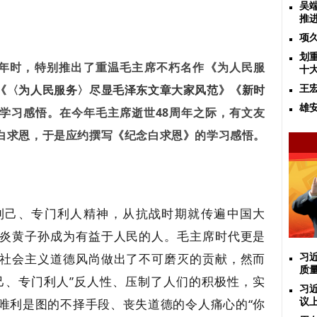
吴
推
项
划
周年时，特别推出了重温毛主席不朽名作《为人民服
十
《
〈
为人民服务
〉
尽显毛泽东文章大家风范
》《
新时
王
雄
学习感悟。在今年毛主席逝世48周年之际，有文友
白求恩，于是应约撰写《纪念白求恩》的学习感悟。
利己、专门利人精神，从抗战时期就传遍中国大
炎黄子孙成为有益于人民的人。毛主席时代更是
社会主义道德风尚做出了不可磨灭的贡献，然而
习
质
己、专门利人”反人性、压制了人们的积极性，实
习
唯利是图的不择手段、丧失道德的令人痛心的“你
议