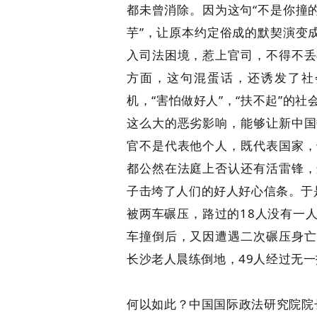
都未曾消除。因为这句“不是你撞
芋”，让原本约定俗成的默契演变
入司法困境，惹上官司，不得不丢
方面，这句混蛋话，还诱发了社
机，“害怕做好人”，“扶不起”的
这么大的恶劣影响，能够让新中国
官不是代表他个人，既代表国家，
都公然在法庭上否认还有活雷锋，
子击垮了人们的好人好心信条。于
被两车碾压，路过的18人没有一
车撞倒后，又因遭遇二次碾压身亡
长沙老人晨练倒地，49人经过无
何以如此？中国国际政法研究院院长