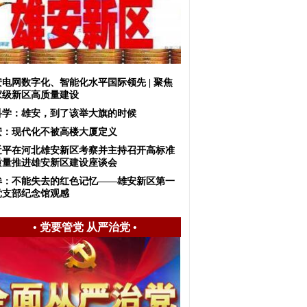
安电网数字化、智能化水平国际领先 | 聚焦
家级新区高质量建设
科学：雄安，到了该举大旗的时候
安：现代化不被高楼大厦定义
近平在河北雄安新区考察并主持召开高标准
质量推进雄安新区建设座谈会
眸：不能失去的红色记忆——雄安新区第一
党支部纪念馆观感
•
党要管党 从严治党
•