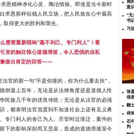
周
白求恩精神净化心灵、陶冶情操。即使是当今新时
意
白求恩那样站稳人民立场，把人民放在心中最高
“
书
，取得更大的胜利和荣光。
习
多么需要重新唱响
“毫不利己、专门利人”！看
”引发的触目惊心道德滑坡，令人恐惧的自私
豫做出肯定的回答——
堂法官的那一句“不是你撞的，你为什么要去扶”，
德倒退上百年，无论是从法律角度还是道德人性
张
信
华民族几千年的优良传统；无论是从法官的必须
顾
识，都表明法官混蛋到不知道社会上还有见义勇
侍
、专门利人的舍己为人。尽管时过境迁，案件的
石
判
留下的影响深刻而又悲哀，造成的道德滑坡至今