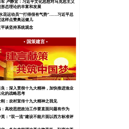
向军 卢静宜：习近平文化思想对马克思主义
识形态理论的丰富和发展
无水花运动员”“打得很有气势”……习近平总
记这样点赞奥运健儿
近平谈坚持系统观念
•
国策建言
•
显良：深入贯彻十九大精神，加快推进渔业
息化的战略思考
士刚：农村宣传十九大精神之我见
旭：高校思想政治工作要直面问题有作为
中英：“双一流”建设不能片面以西方标准评