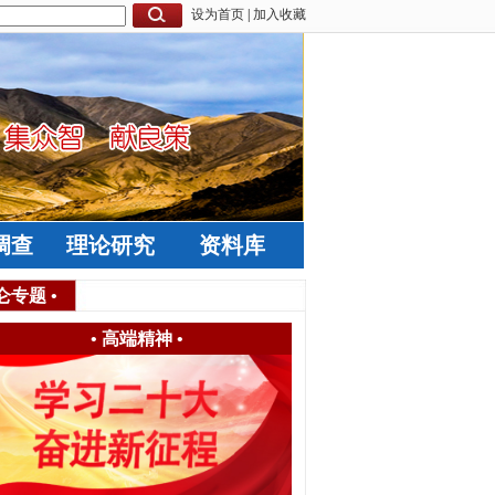
设为首页
|
加入收藏
调查
理论研究
资料库
仑专题
•
•
高端精神
•