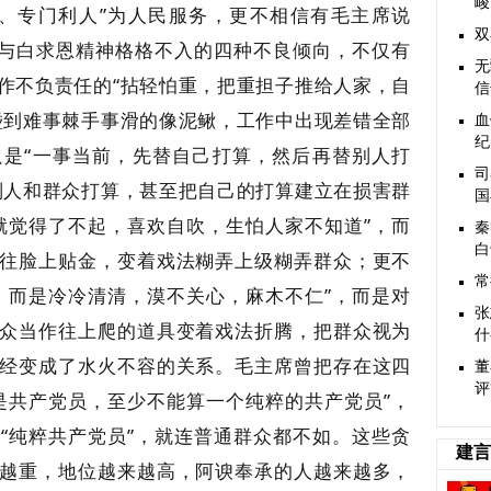
峻
、专门利人”为人民服务，更不相信有毛主席说
双
的与白求恩精神格格不入的四种不良倾向，不仅有
无
作不负责任的“拈轻怕重，把重担子推给人家，自
信
碰到难事棘手事滑的像泥鳅，工作中出现差错全部
血
纪
是“一事当前，先替自己打算，然后再替别人打
司
别人和群众打算，甚至把自己的打算建立在损害群
国
就觉得了不起，喜欢自吹，生怕人家不知道”，而
秦
白
往脸上贴金，变着戏法糊弄上级糊弄群众；更不
常
，而是冷冷清清，漠不关心，麻木不仁”，而是对
张
众当作往上爬的道具变着戏法折腾，把群众视为
什
经变成了水火不容的关系。毛主席曾把存在这四
董
评
是共产党员，至少不能算一个纯粹的共产党员”，
“纯粹共产党员”，就连普通群众都不如。这些贪
建言
越重，地位越来越高，阿谀奉承的人越来越多，