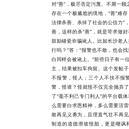
对“善”，极尽否定污蔑、不屑一顾
存在一个极尴尬的境地，“善”难存
法律杀善、杀掉了社会的公信力”
善，这样的杀“善”，就是苛求做
鼓励碰瓷诈骗讹人。比如长沙老人
行吗？”答：“报警也不敢，也会
白同样会被讹上。”前些日子有一
主，结果被扣车拘留。这个发帖子
不报警，怪人；三个人不扶不报警
警，怪谁？怪就怪不仅完全抛弃了
了“毫不利己专门利人”的平台载
么需要白求恩精神，多么需要活雷
敢再见义勇为，且理直气壮不再见
制造的道德滑坡怪胎，更是嘲讽和