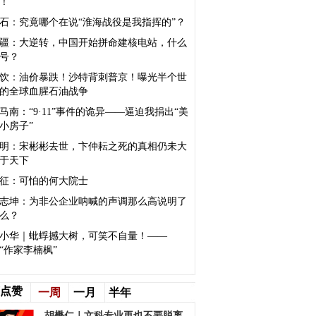
！
石：​究竟哪个在说“淮海战役是我指挥的”？
疆：大逆转，中国开始拼命建核电站，什么
号？
饮：油价暴跌！沙特背刺普京！曝光半个世
的全球血腥石油战争
马南：“9·11”事件的诡异——逼迫我捐出“美
小房子”
明：宋彬彬去世，卞仲耘之死的真相仍未大
于天下
征：可怕的何大院士
志坤：为非公企业呐喊的声调那么高说明了
么？
小华｜蚍蜉撼大树，可笑不自量！——
“作家李楠枫”
点赞
一周
一月
半年
胡懋仁｜文科专业再也不要脱离