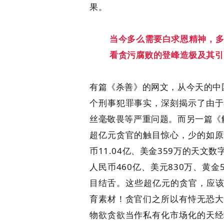
果。
当今多么需要白求恩精神，
看贪污腐败的登峰造极及其引
有篇《杀善》的网文，从今天的中国
个刑事犯罪事实，深刻揭示了由于
丝毫敬畏等严重问题。而另一篇《触
超亿元贪官的触目惊心，少的如原
币11.04亿、美金359万的天文
人民币460亿、美元830万、黄
目结舌。这些超亿元的贪官，应该
育素材！贪官们之所以有恃无恐大
物欲贪欲当作私有化市场化的天经