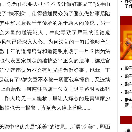
郭
的，你为什么要去扶”？不仅让做好事成了“烫手山
了
成了“扶不起”，使得普通民众为了避免做好事后陷
弃中华民族数千年传承的乐于助人的传统，另一
会大量的碰瓷讹人，由此导致了严重的道德危
社会风气已经深入人心。为何法官的一句话能够产生
数十年的道德培育和道德积累毁于一旦？因为法
也代表国家制定的维护公平正义的法律，连法官
梁
连法院都认为不会有见义勇为做好事，也就一下
梁
是就有了2岁女童不幸被一辆面包车撞倒，又连续
梁
人上前施救；河南驻马店一位女子过马路时被出租
梁
，路人均无一人施救；最让人痛心的是雷锋家乡
新
新
一搀扶也无一报警，直至老人停止呼吸……
陈中华认为是“杀善”的结果。所谓“杀善”，即面