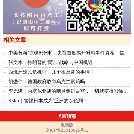
相关文章
中美黄海“惊魂6分钟”，央视首度揭开对峙事件真相，信号极不一般！
张文木｜特朗普的“两加”战略与中国机遇
西班牙难民危机中，几个很反常的事情！
胡懋仁｜德国政府敢向乌克兰索赔吗
李光满｜内塔尼亚胡的幽灵飘进白宫，一切就变得恐怖起来！
Ksliu｜警惕日本成为“亚洲的以色列”
回顶部
电脑版
京ICP备15015626号-1