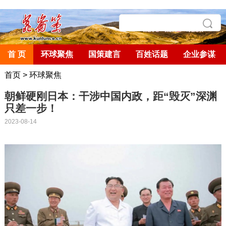
首 页
环球聚焦
国策建言
百姓话题
企业参谋
首页
>
环球聚焦
朝鲜硬刚日本：干涉中国内政，距“毁灭”深渊
只差一步！
2023-08-14