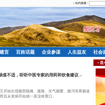
| 站内搜索：
建言
百姓话题
企业参谋
人生益友
社会
•
昆
胃肠道不适，听听中医专家的用药和饮食建议→
又开始出现腹部隐痛、腹胀、矢气频繁、腹泻等胃肠道
而且从发病开始就一直没啥胃口。