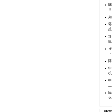
陈
世
如
蒋
殖
坏
巨
许
〈
陈
中
机
中
上
民
么