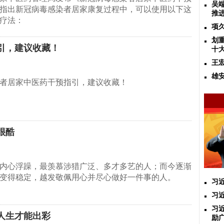
吴
指出新冠病毒感染者居家康复过程中，可以使用以下这
推
疗法：
项
划
引，建议收藏！
十
王
雄
者居家中医药干预指引，建议收藏！
很酷
内心浮躁，最羡慕涉猎广泛、多才多艺的人；而今逐渐
变得稳定，越发敬佩用心并尽心做好一件事的人。
习
习
习
人生才能出彩
励