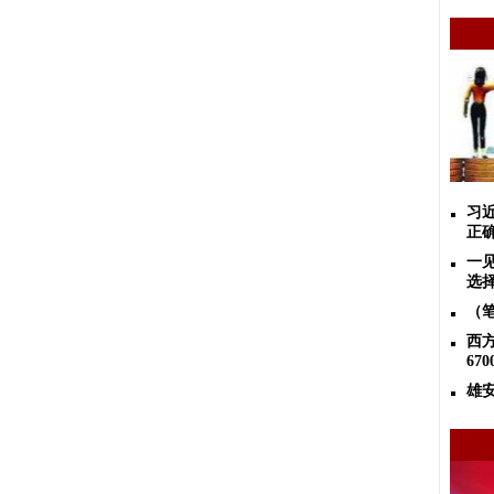
习
正
一
选
（
西
67
雄