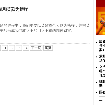
范和英烈为榜样
题的进程中，我们更要以英雄模范人物为榜样，并把英
英烈当成我们取之不尽用之不竭的精神财富。
出
是
11
12
13
14
下一页
尾页
案
紫
场
立
呢
论
魏
涵
国
—
一