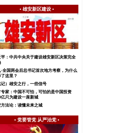
•
雄安新区建设
•
近平：中共中央关于建设雄安新区决策完全
确
见·全国两会后总书记首次地方考察，为什么
择了这里？
笔记）雄安之行，一些信号
方专家：中国不可怕，可怕的是中国投资
00亿只为建设一座新城
安方法论：读懂未来之城
•
党要管党 从严治党
•