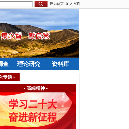
设为首页
|
加入收藏
调查
理论研究
资料库
仑专题
•
•
高端精神
•