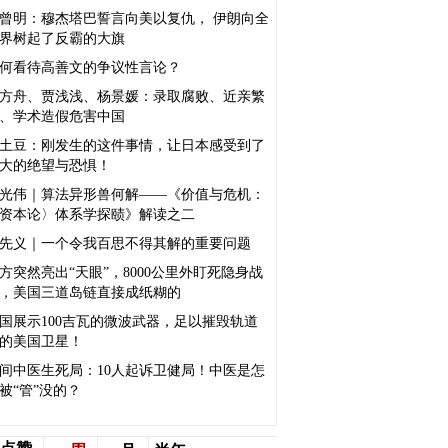
曾明：穆杰塔巴誓言向美以复仇， 伊朗向全
界树起了反霸的大旗
何看待高善文的争议性言论？
方舟、贾浅浅、杨景媛：录取腐败、近亲繁
、学术造假危害中国
土豆：刚发生的这件事情，让日本感受到了
大的绝望与恐惧！
光伟｜算法异形兽何解——《价值与危机：
资本论〉体系学探赜》解读之二
先义｜一个令我百思不得其解的重要问题
方突然亮出“天眼”，8000公里外盯死隐身战
，美国三道岛链直接成纸糊的
国展示100吉瓦的微波武器，足以摧毁轨道
的美国卫星！
间中医生死局：10人起诉卫健局！中医是怎
被“管”没的？