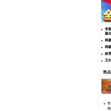
李
最
韩
韩
郝
王
热点
李
颁