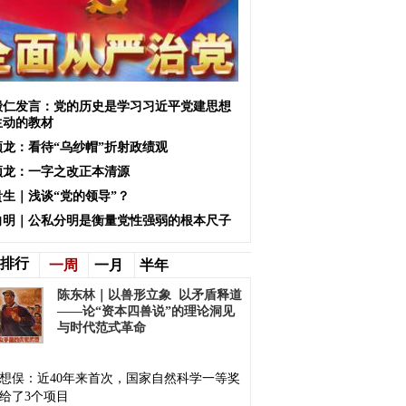
殿仁发言：党的历史是学习习近平党建思想
生动的教材
颖龙：看待“乌纱帽”折射政绩观
颖龙：一字之改正本清源
贵生｜浅谈“党的领导”？
向明｜公私分明是衡量党性强弱的根本尺子
排行
一周
一月
半年
陈东林｜以兽形立象 以矛盾释道
——论“资本四兽说”的理论洞见
与时代范式革命
想俣：近40年来首次，国家自然科学一等奖
给了3个项目