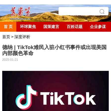
首 页
环球聚焦
国策建言
百姓话题
企业参谋
首页
>
深度评析
德纳 | TikTok难民入驻小红书事件或出现美国
内部颜色革命
2025-01-21