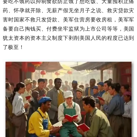
要吃不饿药以抑制食欲防止饿了想吃饭、大量囤积止痛
药、怀孕就开除、无薪产假无坐月子之说、救灾贷款灾
害时国家不救只发贷款、美军住营房要收房租，美军军
备要自己掏钱买、付费坐牢监狱为上市公司等等，美国
犹太资本的资本主义制度下剥削美国人民的程度已达到
了极至！