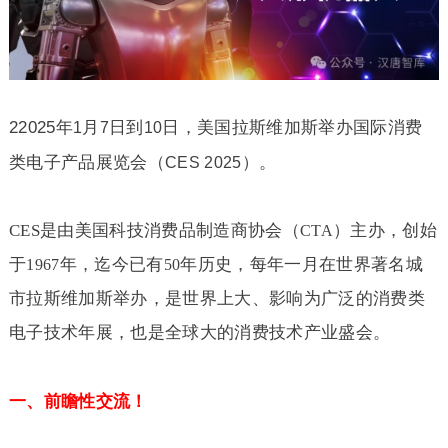
22025
年
月
日到
日，美国拉斯维加斯举办国际消费
1
7
10
类电子产品展览会（
）。
CES 2025
CES
是由美国科技消费品制造商协会（
）主办，创始
CTA
于
年，迄今已有
年历史，每年一月在世界著名城
1967
50
市拉斯维加斯举办，是世界上大、影响为广泛的消费类
电子技术年展，也是全球大的消费技术产业盛会。
一、前瞻性交流！