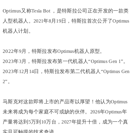
Optimus
又称
，是特斯拉公司正在开发的一款类
Tesla Bot
人型机器人。
年
月
日，特斯拉首次公开了
2021
8
19
Optimus
机器人计划。
2022
年
月，特斯拉发布
机器人原型。
9
Optimus
2023
年
月，特斯拉发布第一代机器人“
”。
3
Optimus Gen 1
2023
年
月
日，特斯拉发布第二代机器人“
12
14
Optimus Gen
”。
2
马斯克对这款即将上市的产品寄以厚望！他认为
Optimus
未来将成为每个家庭不可或缺的伙伴。
年
年
2026
Optimus
产量将达到
万到
万台，
年提升十倍，成为一个真
5
10
2027
实且可触摸的技术奇迹。