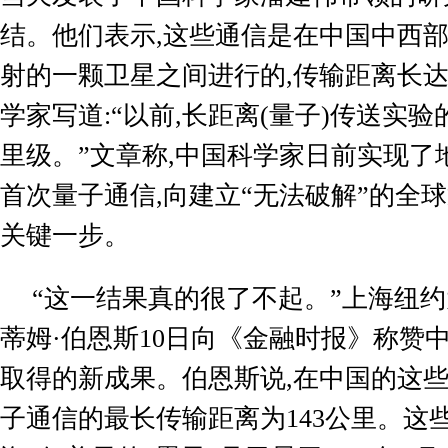
结。他们表示
,
这些通信是在中国中西
射的一颗卫星之间进行的
,
传输距离长
学家写道
:
“以前
,
长距离
(
量子
)
传送实验
里级。”文章称
,
中国科学家日前实现了
首次量子通信
,
向建立“无法破解”的全
关键一步。
“这一结果真的很了不起。”上海纽
蒂姆·伯恩斯
10
日向《金融时报》称赞
取得的新成果。伯恩斯说
,
在中国的这
子通信的最长传输距离为
143
公里。这