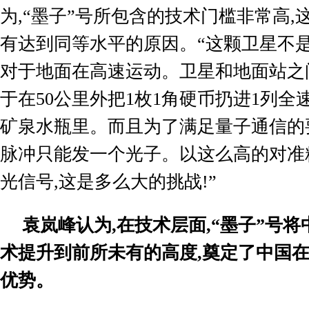
为
,
“墨子”号所包含的技术门槛非常高
,
有达到同等水平的原因。“这颗卫星不
对于地面在高速运动。卫星和地面站之
于在
50
公里外把
1
枚
1
角硬币扔进
1
列全
矿泉水瓶里。而且为了满足量子通信的
脉冲只能发一个光子。以这么高的对准
光信号
,
这是多么大的挑战
!
”
袁岚峰认为
,
在技术层面
,
“墨子”号
术提升到前所未有的高度
,
奠定了中国
优势。