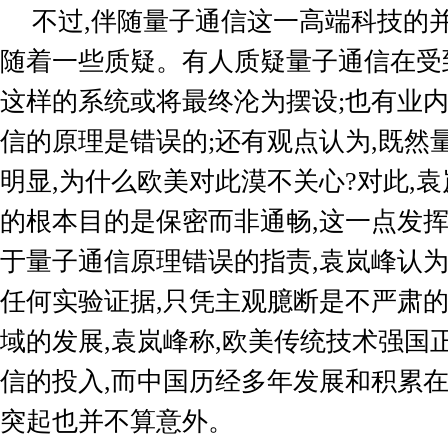
不过
,
伴随量子通信这一高端科技的
随着一些质疑。有人质疑量子通信在受
这样的系统或将最终沦为摆设
;
也有业
信的原理是错误的
;
还有观点认为
,
既然
明显
,
为什么欧美对此漠不关心
?
对此
,
袁
的根本目的是保密而非通畅
,
这一点发
于量子通信原理错误的指责
,
袁岚峰认
任何实验证据
,
只凭主观臆断是不严肃
域的发展
,
袁岚峰称
,
欧美传统技术强国
信的投入
,
而中国历经多年发展和积累
突起也并不算意外。