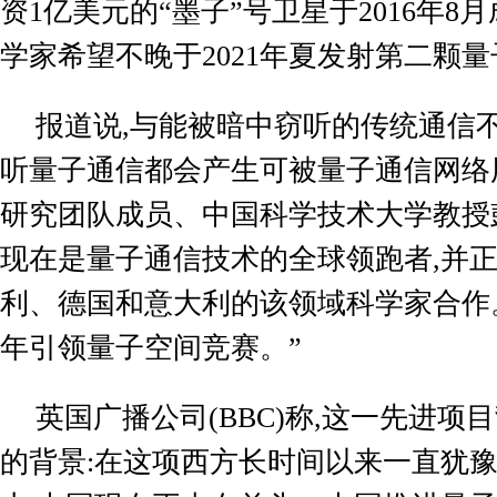
资
1
亿美元的“墨子”号卫星于
2016
年
8
月
学家希望不晚于
2021
年夏发射第二颗量
报道说
,
与能被暗中窃听的传统通信
听量子通信都会产生可被量子通信网络
研究团队成员、中国科学技术大学教授
现在是量子通信技术的全球领跑者
,
并
利、德国和意大利的该领域科学家合作
年引领量子空间竞赛。”
英国广播公司
(BBC)
称
,
这一先进项目
的背景
:
在这项西方长时间以来一直犹