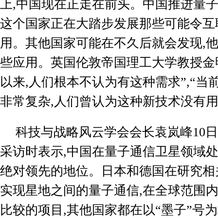
上
,
中国现在正走在前头。中国推进量
这个国家正在大踏步发展那些可能令互
用。其他国家可能在不久后就会发现
,
些应用。英国伦敦帝国理工大学教授金
以来
,
人们根本不认为有这种需求”
,
“当
非常复杂
,
人们曾认为这种新技术没有用
科技与战略风云学会会长袁岚峰
10
日
采访时表示
,
中国在量子通信卫星领域
绝对领先的地位。日本和德国在研究相
实现星地之间的量子通信
,
在全球范围内
比较的项目
,
其他国家都在以“墨子”号