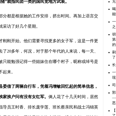
团猪
”
就指民团一类的国民党地方武装。
无
喝
能
部分都是根据她的工作安排，挤出时间。再加上语言交
一
就采访了好几个星期。
之
胡
第
才刚刚开始。他们需要寻找更多的女子军，这是一件更
的
去了
20
多年，何况，对于那个年代的人来说，每一天、
刷
了
敏只能勉强记得一些姐妹住在哪个村子，昵称或绰号是
长
不起来。
一
现
司
县委借了两辆自行车，凭着冯增敏回忆起的简单信息，
郭
挨家挨户问有没有女红军。
俩人花了十几天时间，居然
—
恶
指导员王时香、排长庞学莲、班长蔡亲民和战士冯锦英
【
了