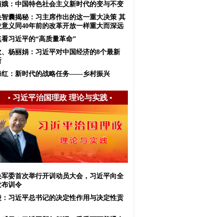
菊娥：中国特色社会主义新时代的变与不变
央智囊揭秘：习主席作出的这一重大决策 其
史意义同40年前的改革开放一样重大而深远
点看习近平的“高质量革命”
坎、杨丽娟：习近平对中国经济的8个最新
断
海红：新时代的战略任务——乡村振兴
•
习近平治国理政 理论与实践
•
央军委首次举行开训动员大会，习近平向全
发布训令
捷：习近平总书记的决定性作用与决定性贡