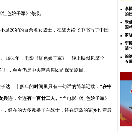
李
《红色娘子军》海报。
的
朱
国
龄不足
20
岁的百余名女战士，在战火纷飞中书写了中国
罗
李
清
徐
典。
1961
年，电影《红色娘子军》一经上映就风靡全
五
军》，至今仍是中央芭蕾舞团的保留剧目。
在长达二十多年的时间里只有一句话的简单记载：
“
在中
女兵连，全连有一百廿二人。
”
当电影《红色娘子军》
时，健在的大多数娘子军战士，还在琼岛的家乡过着最