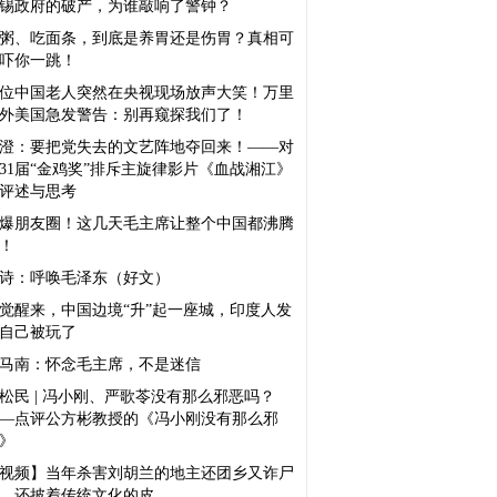
锡政府的破产，为谁敲响了警钟？
粥、吃面条，到底是养胃还是伤胃？真相可
吓你一跳！
位中国老人突然在央视现场放声大笑！万里
外美国急发警告：别再窥探我们了！
澄：要把党失去的文艺阵地夺回来！——对
31届“金鸡奖”排斥主旋律影片《血战湘江》
评述与思考
爆朋友圈！这几天毛主席让整个中国都沸腾
！
诗：呼唤毛泽东（好文）
觉醒来，中国边境“升”起一座城，印度人发
自己被玩了
马南：怀念毛主席，不是迷信
松民 | 冯小刚、严歌苓没有那么邪恶吗？
—点评公方彬教授的《冯小刚没有那么邪
》
视频】当年杀害刘胡兰的地主还团乡又诈尸
，还披着传统文化的皮