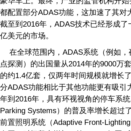
豪华车上。最终，产业的监管机构开始
都配置部分
ADAS
功能，这加速了其对
截至到
2016
年，
ADAS
技术已经形成了
亿美元的市场。
在全球范围内，
ADAS
系统（例如，
点探测）的出国量从
2014
年的
9000
万
的约
1.4
亿套，仅两年时间规模就增长
分
ADAS
功能相比于其他功能更有吸引
年到
2016
年，具有环视视角的停车系统
Parking Systems
）的普及率增长超过
前置照明系统（
Adaptive Front-Lightin