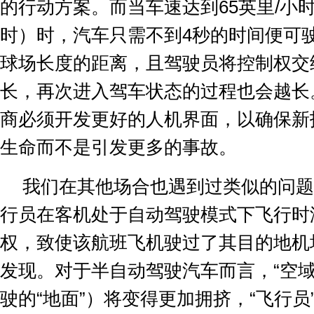
的行动方案。而当车速达到
65
英里
/
小
时）时，汽车只需不到
4
秒的时间便可
球场长度的距离，且驾驶员将控制权交
长，再次进入驾车状态的过程也会越长
商必须开发更好的人机界面，以确保新
生命而不是引发更多的事故。
我们在其他场合也遇到过类似的问题
行员在客机处于自动驾驶模式下飞行时
权，致使该航班飞机驶过了其目的地机
发现。对于半自动驾驶汽车而言，
“
空
驶的
“
地面
”
）将变得更加拥挤，
“
飞行员