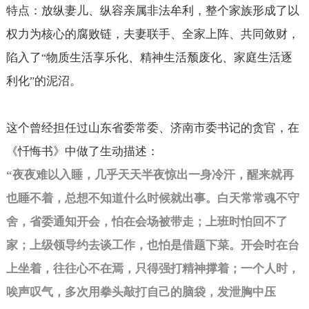
特点：放纵妻儿、纵容亲属非法牟利，整个家族形成了以
权力为核心的腐败链，夫妻联手、全家上阵、共同敛财，
陷入了
物质生活享乐化、精神生活颓废化、家庭生活逐
“
利化
的泥沼。
”
这个曾经担任过山东省委常委、济南市委书记的贪官，在
《忏悔书》中做了生动描述：
“
夜夜难以入睡，几乎天天半夜惊出一身冷汗，醒来就再
也睡不着，总想不知道什么时候就出事。白天常常魂不守
舍，省委通知开会，怕在会场被带走；上班时怕回不了
家；上级领导约去谈工作，也怕是借题下菜。开会时在台
上坐着，往往心不在焉，只得强打精神撑着；一个人时，
唉声叹气，多次用拳头敲打自己的脑袋，发泄胸中压