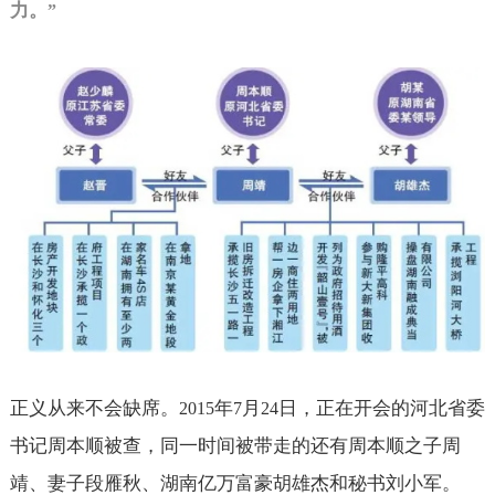
力。
”
正义从来不会缺席。
年
月
日，正在开会的河北省委
2015
7
24
书记周本顺被查，同一时间被带走的还有周本顺之子周
靖、妻子段雁秋、湖南亿万富豪胡雄杰和秘书刘小军。