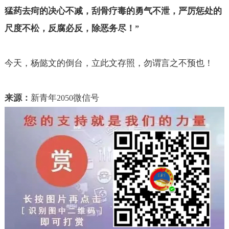
猛药去疴的决心不减，刮骨疗毒的勇气不泄，严厉惩处的
尺度不松，反腐必反，除恶务尽！
”
今天，杨懿文的倒台，立此文存照，勿谓言之不预也！
来源：
新青年
微信号
2050