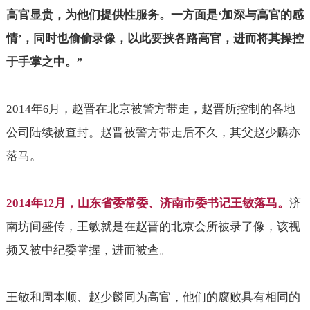
高官显贵，为他们提供性服务。一方面是
加深与高官的感
‘
情
，同时也偷偷录像，以此要挟各路高官，进而将其操控
’
于手掌之中。
”
2014
年
月，赵晋在北京被警方带走，赵晋所控制的各地
6
公司陆续被查封。赵晋被警方带走后不久，其父赵少麟亦
落马。
2014
年
月，山东省委常委、济南市委书记王敏落马。
济
12
南坊间盛传，王敏就是在赵晋的北京会所被录了像，该视
频又被中纪委掌握，进而被查。
王敏和周本顺、赵少麟同为高官，他们的腐败具有相同的