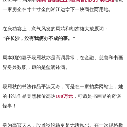
一家房企在寸土寸金的湘江边拿下一块商住两用地。
在庆功宴上，意气风发的周靖和胡杰雄大放厥词：
“
在长沙，没有我俩办不成的事。
”
周本顺的妻子段雁秋亦是高调异常，在金融、慈善和书画
界身兼数职，赚的是盆满钵满。
段雁秋的书法作品平淡无奇，可是在一家拍卖网站上，她
的书法作品竟然标价高达
100
万元
，可谓是书画界的奇谈
怪事！
身为高官夫人，段雁秋说话更是无所顾忌。在一次规格极