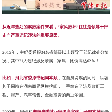
从近年查处的腐败案件来看，
家风败坏
往往是领导干部
“
”
走向严重违纪违法的重要原因。
2015
年，中纪委通报
名省部级以上领导干部纪律处分情
34
况，其中
人违纪涉及亲属、家属，比例高达
％！
21
62
比如，河北省委原书记周本顺
，在自身贪腐的同时，纵容
其子周靖在湖南商界纵横捭阖，一手缔造了涉及政府工
程、房产、汽车销售、金融投资的商业帝国。
2003
年，周靖和
湖南省委某正部级高官的儿子胡杰雄
帮助