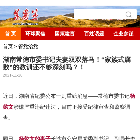
首 页
环球聚焦
国策建言
百姓话题
企业参谋
首页
>
管党治党
湖南常德市委书记夫妻双双落马！“家族式腐
败”的教训还不够深刻吗？！
2021-11-20
近日，湖南省纪委公布一则重磅消息
常德市委书记
杨
——
涉嫌严重违纪违法，目前正接受纪律审查和监察调
懿文
查。
同日，
杨懿文的妻子
长沙市公安局党委副书记、副局长
李