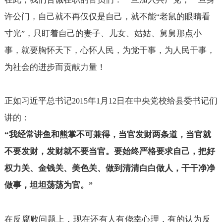
许公门，自己就不再仅仅是自己，就不能
老鼠的眼睛看
“
寸光
，只盯着自己的妻子、儿女、姑姑、舅舅那点小
”
事，就要胸怀天下，心怀人民，为党干事，为人民干事，
为社会的进步而贡献力量！
正如习近平总书记
年
月
日在中央党校给县委书记们
2015
1
12
讲的：
“
我经常讲鱼和熊掌不可兼得，当官发财两条道，当官就
不要发财，发财就不要当官。要始终严格要求自己，把好
权力关、金钱关、美色关、做到清清白白做人，干干净净
做事，坦坦荡荡为官。
”
在反腐败问题上，现在还有人有侥幸心理，有的认为反