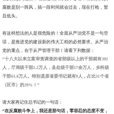
腐败是刮一阵风，搞一段时间就会过去，现在打枪，暂
且低头。
有这样想法的人是很危险的！全面从严治党不是一句空
话，是推进党的建设新的伟大工程的必然要求。从严治
党的重点，在于从严管理干部！请看下列数据：
“十八大以来立案审查调查的省部级以上的干部就有
392
人，厅局级干部
万人，县处级干部
余万人，乡科级
2.2
17
干部
万人。特别是原省委书记就有
人，占比
个省
61.6
9
31
（区市）的
！”
29%
请大家再记住总书记的一句话：
“
在反腐败斗争上，我还是那句话，零容忍的态度不变，