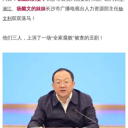
、
杨懿文的妹妹
长沙市广播电视台人力资源部主任
湘江
杨
双双落马！
文利
他们三人，上演了一场
全家腐败
被查的丑剧！
“
”