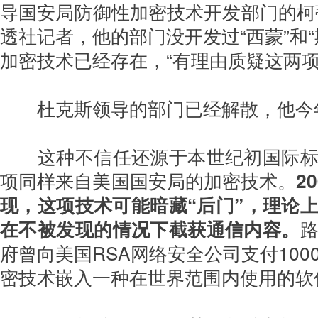
导国安局防御性加密技术开发部门的柯
透社记者，他的部门没开发过“西蒙”和“
卫英烈和领袖名
【视频】赵小鲁：狼牙山五壮士名誉
【视
覆与反颠覆生死
案“完胜”的标志是制定《国家英烈名
定要
加密技术已经存在，“有理由质疑这两项
誉保护法》
杜克斯领导的部门已经解散，他今
这种不信任还源于本世纪初国际
项同样来自美国国安局的加密技术。
2
现，这项技术可能暗藏“后门”，理论
在不被发现的情况下截获通信内容。
府曾向美国RSA网络安全公司支付100
密技术嵌入一种在世界范围内使用的软