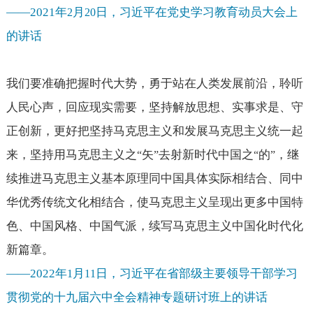
——2021
年
月
日，习近平在党史学习教育动员大会上
2
20
的讲话
我们要准确把握时代大势，勇于站在人类发展前沿，聆听
人民心声，回应现实需要，坚持解放思想、实事求是、守
正创新，更好把坚持马克思主义和发展马克思主义统一起
来，坚持用马克思主义之
矢
去射新时代中国之
的
，继
“
”
“
”
续推进马克思主义基本原理同中国具体实际相结合、同中
华优秀传统文化相结合，使马克思主义呈现出更多中国特
色、中国风格、中国气派，续写马克思主义中国化时代化
新篇章。
——2022
年
月
日，习近平在省部级主要领导干部学习
1
11
贯彻党的十九届六中全会精神专题研讨班上的讲话