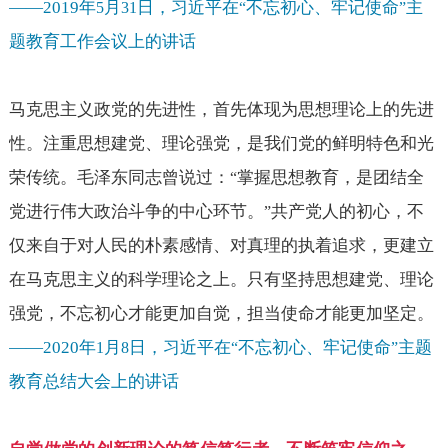
——2019
年
月
日，习近平在
不忘初心、牢记使命
主
5
31
“
”
题教育工作会议上的讲话
马克思主义政党的先进性，首先体现为思想理论上的先进
性。注重思想建党、理论强党，是我们党的鲜明特色和光
荣传统。毛泽东同志曾说过：
掌握思想教育，是团结全
“
党进行伟大政治斗争的中心环节。
共产党人的初心，不
”
仅来自于对人民的朴素感情、对真理的执着追求，更建立
在马克思主义的科学理论之上。只有坚持思想建党、理论
强党，不忘初心才能更加自觉，担当使命才能更加坚定。
——2020
年
月
日，习近平在
不忘初心、牢记使命
主题
1
8
“
”
教育总结大会上的讲话