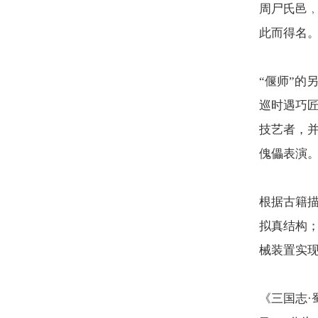
周尸氏邑
此而得名
“偃师”的
巡时遇巧
技艺者，并
傀儡表演
根据古籍
拟真结构
械装置实
《三国志·