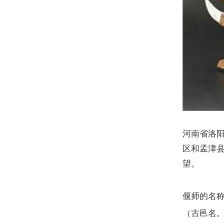
河南省洛
区和孟津
望。
偃师的名
（古邑名