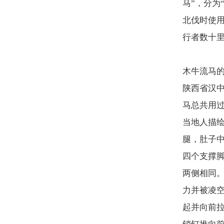
马”，分为
北伐时使用
行者数十里
木牛流马
陕西省汉
马总共用
当地人描
腿，肚子
四个支撑
两侧相同
力并被凌
起并向前