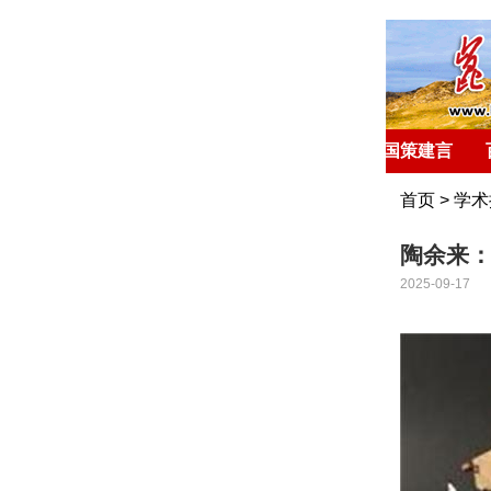
首 页
环球聚焦
国策建言
首页
>
学术
陶余来
2025-09-17