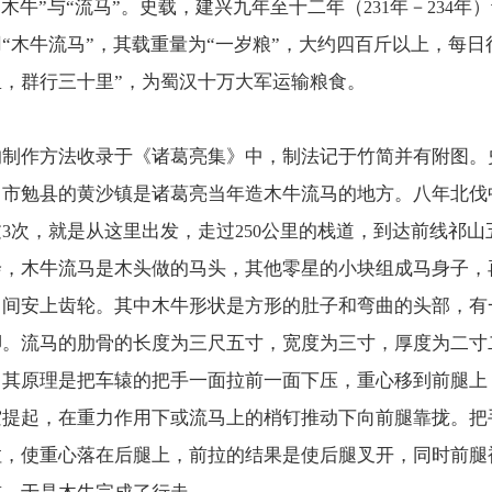
“木牛”与“流马”。史载，建兴九年至十二年（
年－
年）
231
234
“木牛流马”，其载重量为“一岁粮”，大约四百斤以上，每日
，群行三十里”，为蜀汉十万大军运输粮食。
的制作方法收录于《诸葛亮集》中，制法记于竹简并有附图。
中市勉县的黄沙镇是诸葛亮当年造木牛流马的地方。八年北伐
过
次，就是从这里出发，走过
公里的栈道，到达前线祁山
3
250
绘，木牛流马是木头做的马头，其他零星的小块组成马身子，
中间安上齿轮。其中木牛形状是方形的肚子和弯曲的头部，有
脚。流马的肋骨的长度为三尺五寸，宽度为三寸，厚度为二寸
。其原理是把车辕的把手一面拉前一面下压，重心移到前腿上
空提起，在重力作用下或流马上的梢钉推动下向前腿靠拢。把
拉，使重心落在后腿上，前拉的结果是使后腿叉开，同时前腿