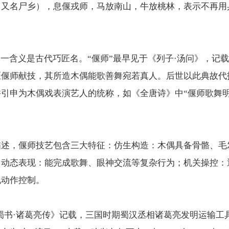
﹐又名尸乡），息偃戎师，马放南山，牛放桃林，表示不再用
。
另一含义是古代巧匠名。“偃师”最早见于《列子·汤问》，记
匠偃师献技，其所造木偶能歌善舞宛若真人。后世以此典故代
引申为木偶戏表演艺人的统称，如《全唐诗》中“偃师歌舞明
。
描述，偃师技艺包含三大特征：仿生构造：木偶具备骨骼、毛
；动态表现：能完成歌舞、眼神交流等复杂行为；机关操控：
现动作控制。
蜀书·诸葛亮传》记载，三国时期蜀汉丞相诸葛亮发明运输工