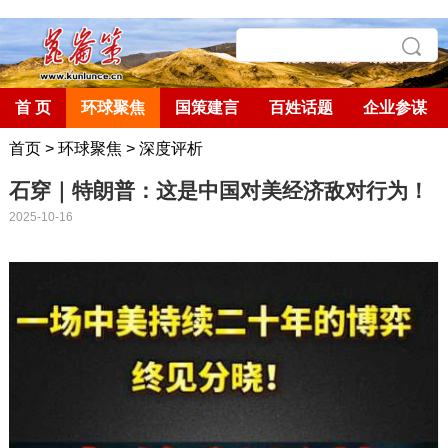
首 页
环球聚焦
国策建言
百姓话题
企业参谋
首页
>
环球聚焦
>
深度评析
石穿｜特朗普：这是中国对美经济敌对行为！
2025-10-16