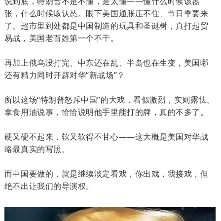
说到底，特朗普不是不懂，是太懂——懂什么时候该嚣
张，什么时候该认怂。眼下美国通胀压不住、节日季要来
了、超市里到处都是中国制造的玩具和圣诞树，真打起贸
易战，美国老百姓第一个不干。
再加上俄乌没打完、中东还在乱、半岛也在生变，美国哪
还有精力同时开辟对华“新战场”？
所以这场“特朗普怒斥中国”的大戏，看似激烈，实则露怯。
拿食用油说事，恰恰说明他手里能打的牌，真的不多了。
硬又硬不起来，软又软得不甘心——这大概是美国对华战
略最真实的写照。
而中国要做的，就是继续淡定看戏，你出戏，我接戏，但
绝不出让我们的导演权。