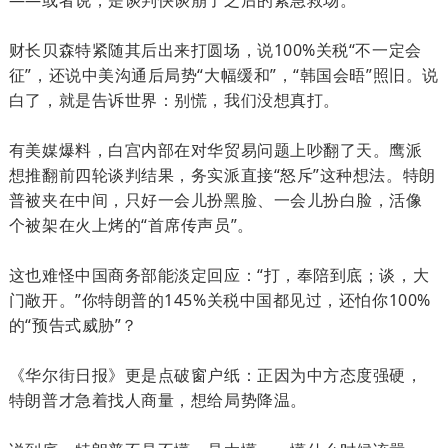
——或者说，是谈判快谈崩了之后的紧急救场。
财长贝森特紧随其后出来打圆场，说100%关税“不一定会
征”，还说中美沟通后局势“大幅缓和”，“韩国会晤”照旧。说
白了，就是告诉世界：别慌，我们没想真打。
有美媒爆料，白宫内部在对华贸易问题上吵翻了天。鹰派
想推翻前四轮谈判结果，务实派直接“怒斥”这种想法。特朗
普被夹在中间，只好一会儿扮黑脸、一会儿扮白脸，活像
个被架在火上烤的“首席传声员”。
这也难怪中国商务部能淡定回应：“打，奉陪到底；谈，大
门敞开。”你特朗普的145%关税中国都见过，还怕你100%
的“预告式威胁”？
《华尔街日报》更是点破窗户纸：正因为中方态度强硬，
特朗普才急着找人商量，想给局势降温。