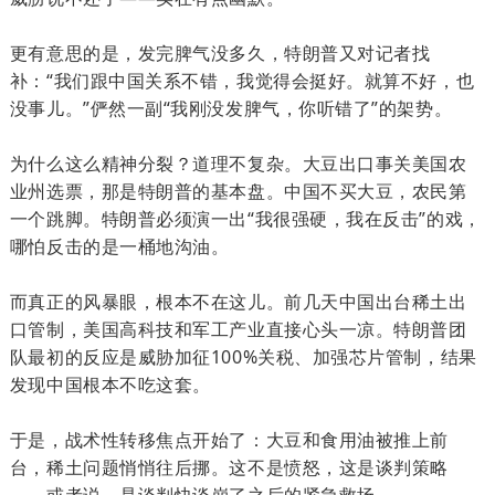
更有意思的是，发完脾气没多久，特朗普又对记者找
补：“我们跟中国关系不错，我觉得会挺好。就算不好，也
没事儿。”俨然一副“我刚没发脾气，你听错了”的架势。
为什么这么精神分裂？道理不复杂。大豆出口事关美国农
业州选票，那是特朗普的基本盘。中国不买大豆，农民第
一个跳脚。特朗普必须演一出“我很强硬，我在反击”的戏，
哪怕反击的是一桶地沟油。
而真正的风暴眼，根本不在这儿。前几天中国出台稀土出
口管制，美国高科技和军工产业直接心头一凉。特朗普团
队最初的反应是威胁加征100%关税、加强芯片管制，结果
发现中国根本不吃这套。
于是，战术性转移焦点开始了：大豆和食用油被推上前
台，稀土问题悄悄往后挪。这不是愤怒，这是谈判策略