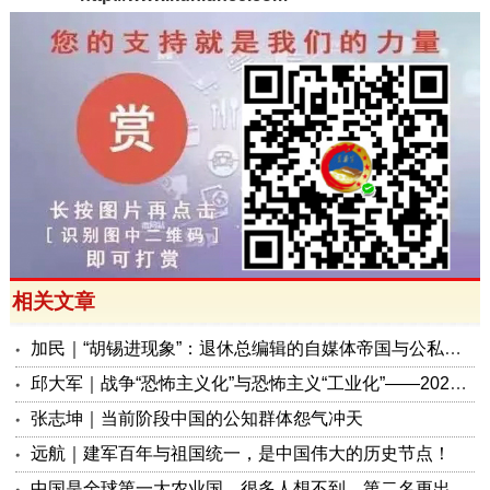
相关文章
加民｜“胡锡进现象”：退休总编辑的自媒体帝国与公私边界之问
邱大军｜战争“恐怖主义化”与恐怖主义“工业化”——2026年混合冲突模式观察报告
张志坤｜当前阶段中国的公知群体怨气冲天
远航｜建军百年与祖国统一，是中国伟大的历史节点！
中国是全球第一大农业国，很多人想不到，第二名更出人意料