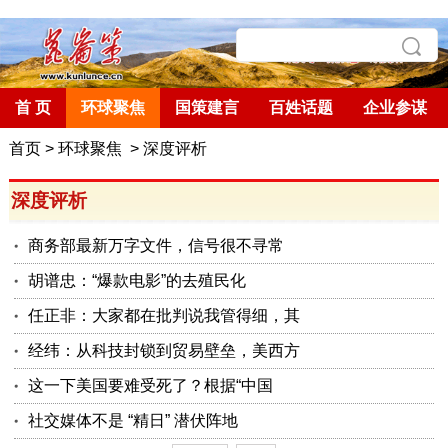
首 页
环球聚焦
国策建言
百姓话题
企业参谋
首页
>
环球聚焦
>
深度评析
深度评析
商务部最新万字文件，信号很不寻常
胡谱忠：“爆款电影”的去殖民化
任正非：大家都在批判说我管得细，其
经纬：从科技封锁到贸易壁垒，美西方
这一下美国要难受死了？根据“中国
社交媒体不是 “精日” 潜伏阵地