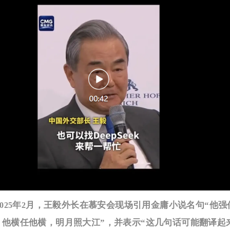
年
月，王毅外长在慕安会现场引用金庸小说名句“他强
025
2
；他横任他横，明月照大江”，并表示“这几句话可能翻译起