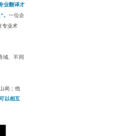
专业翻译才
一位企
”。
查专业术
语域、不同
山岗；他
可以相互