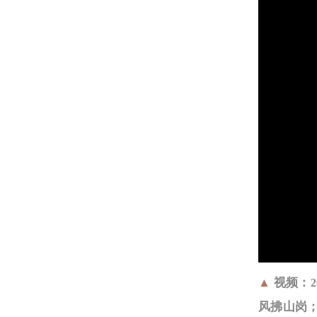
▲
视频：
2
风拂山岗