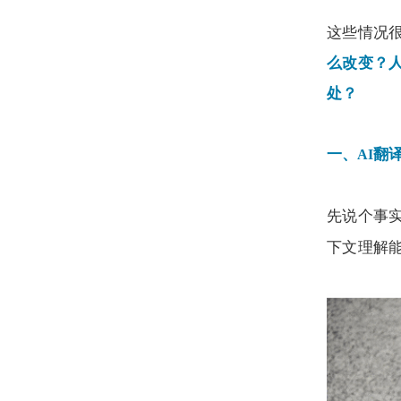
这些情况
么改变？
处？
一、
翻
AI
先说个事
下文理解