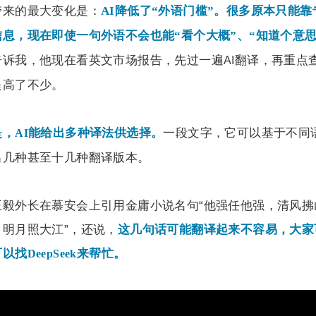
带来的最大变化是：
AI
降低了“外语门槛”。很多原本只能靠
息，现在即使一句外语不会也能“看个大概”、“知道个意思
告诉我，他现在看英文市场报告，先过一遍
翻译，再重点
AI
提高了不少。
一段文字，它可以基于不同
是，
能给出多种译法供选择。
AI
出几种甚至十几种翻译版本。
王毅外长在慕安会上引用金庸小说名句“他强任他强，清风拂
，明月照大江”，还说，
这几句话可能翻译起来不容易，大家
可以找
来帮忙。
DeepSeek