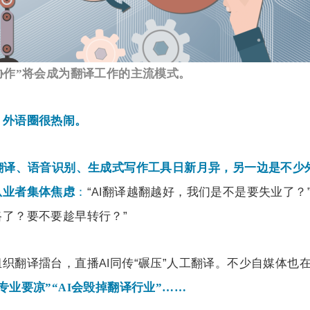
协作”将会成为翻译工作的主流模式。
，外语圈很热闹。
翻译、语音识别、生成式写作工具日新月异，另一边是不少
“
翻译越翻越好，我们是不是要失业了？”
从业者集体焦虑
：
AI
路了？要不要趁早转行？”
组织翻译擂台，直播
同传“碾压”人工翻译。不少自媒体也
AI
专业要凉”“
会毁掉翻译行业”……
AI