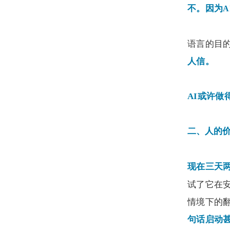
不。因为
A
语言的目
人信。
AI
或许做
二、人的
现在三天
试了它在
情境下的
句话启动