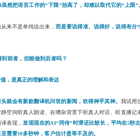
虽然把语言工作的“下限”抬高了，却难以取代它的“上限”
I
的从来不是单纯说出来，
而是要说得准、说得好，说得有分
得到前者，但能做到后者吗？
价值，是真正的理解和表达
我试用
两头就会有新款翻译机问世的新闻，吹得神乎其神。
安静空间听真人朗读、在嘈杂背景下听真人对话、听直播记
翻译表现，
发现现在的
“同传”时滞还比较长，平均在
秒
AI
5
甚至需要
多秒钟，客户估计是等不及的。
10