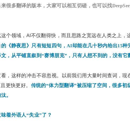
出来很多翻译的版本，大家可以相互切磋，也可以找
DeepSe
赋这个领域，
不仅翻得快，而且思路之宽远在人类之上，
AI
白的《静夜思》只有短短四句，
却能在几十秒内给出
种
AI
15
译文，从平铺直叙到“赛博朋克”，只有人想不到的，没有它
度看，这样的冲击不容忽视。以前我们用大量时间查词，现
而且更快更好。
传统的“体力型翻译”被压缩了空间，很多初
淘汰。
味着外语人“失业”了？