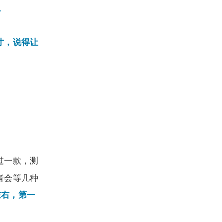
。
寸，说得让
过一款，测
者会等几种
左右，第一