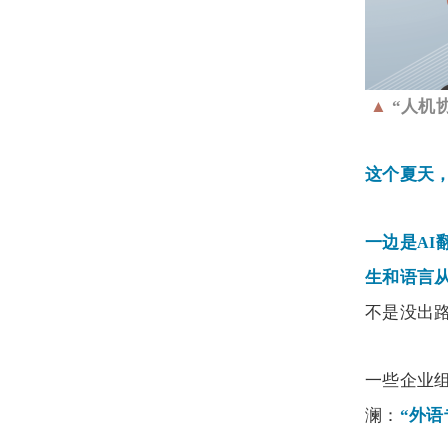
▲
“人机
这个夏天
一边是
AI
生和语言
不是没出
一些企业
澜：
“外语