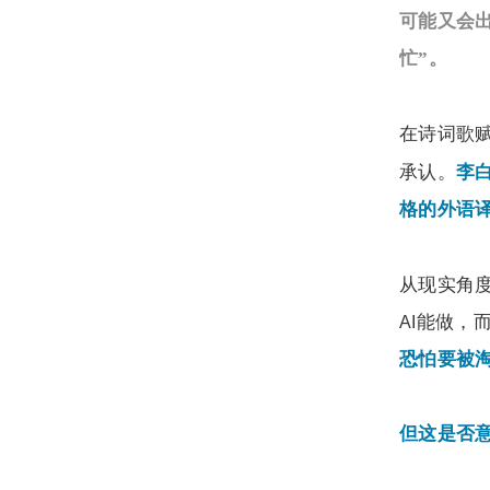
可能又会
忙”。
在诗词歌
承认。
李
格的外语
从现实角
能做，
AI
恐怕要被
但这是否意