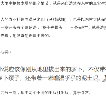
的大雨中抢救麦垛的那个情节，就是来自浩然在东村的真实生
感人的农业社饲养员马老四（马精武饰），也是以东村大队保
第一章开头有个歇后语：
筷子夹骨头
三条光棍
，就是浩
“
——
”
家光棍，忽发奇想创造出来的。
豪地说：
》共分三卷，却由两个不同的出版社出版，异乎寻常。