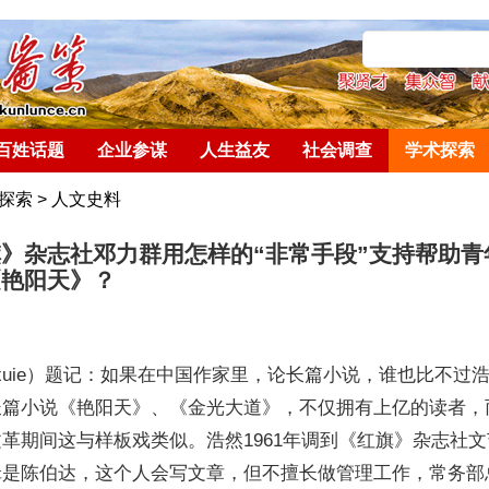
百姓话题
企业参谋
人生益友
社会调查
学术探索
探索
>
人文史料
》杂志社邓力群用怎样的“非常手段”支持帮助青
《艳阳天》？
xuie
）题记：如果在中国作家里，论长篇小说，谁也比不过
长篇小说《艳阳天》、《金光大道》，不仅拥有上亿的读者，
文革期间这与样板戏类似。浩然
1961
年调到《红旗》杂志社文
辑是陈伯达，这个人会写文章，但不擅长做管理工作，常务部