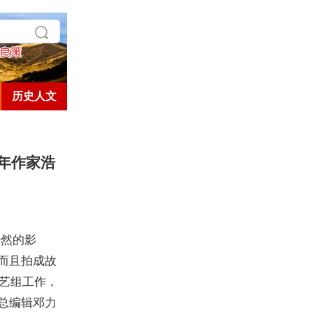
历史人文
年作家浩
浩然的影
而且拍成故
艺组工作，
总编辑邓力