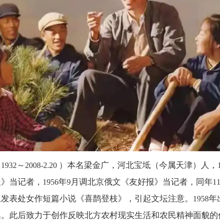
（
～
）本名梁金广，河北宝坻（今属天津）人，
1932
2008-2.20
报》当记者，
年
月调北京俄文《友好报》当记者，同年
1956
9
1
上发表处女作短篇小说《喜鹊登枝》，引起文坛注意。
年
1958
集。此后致力于创作反映北方农村现实生活和农民精神面貌的