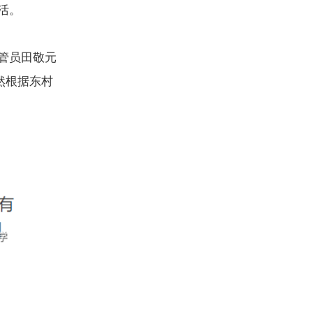
活。
管员田敬元
然根据东村