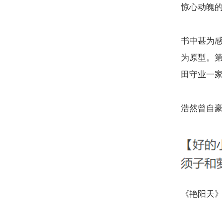
惊心动魄
书中甚为
为原型。
田守业一
浩然曾自
《艳阳天