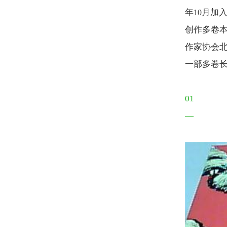
年
月加
10
创作多卷
作家协会
一部多卷
01
—