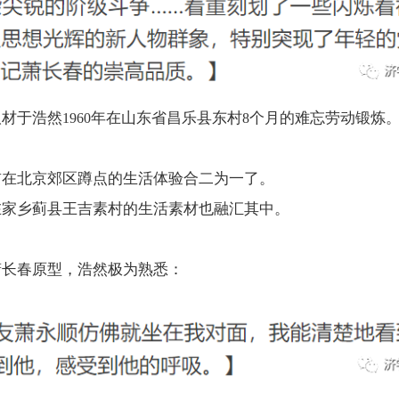
取材于浩然
年在山东省昌乐县东村
个月的难忘劳动锻炼
1960
8
前在北京郊区蹲点的生活体验合二为一了。
在家乡蓟县王吉素村的生活素材也融汇其中。
萧长春原型，浩然极为熟悉：