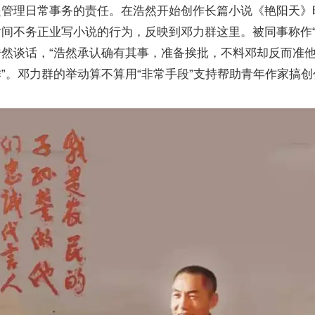
起管理日常事务的责任。在浩然开始创作长篇小说《艳阳天》
时间不务正业写小说的行为，反映到邓力群这里。被同事称作
浩然谈话，
“
浩然承认确有其事，准备挨批，不料邓却反而准
作
”
。邓力群的举动算不算用
“
非常手段
”
支持帮助青年作家搞创