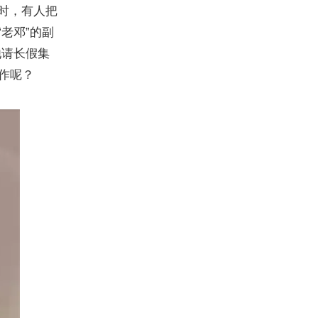
时，有人把
“
老邓
”
的副
他请长假集
作呢？