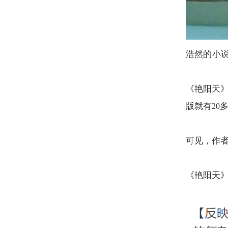
浩然的小
《艳阳天
版就有
20
可见，作
《艳阳天