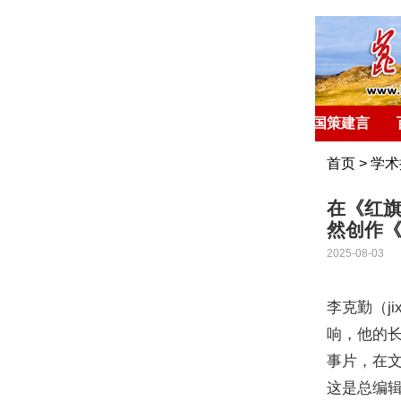
首 页
环球聚焦
国策建言
首页
>
学术
在《红旗
然创作
2025-08-03
李克勤（
ji
响，他的
事片，在
这是总编