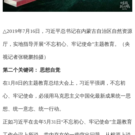
△2019
年
月
日，习近平总书记在内蒙古自治区自然资源
7
16
厅，实地指导开展
不忘初心、牢记使命
主题教育。（央
“
”
视记者张晓鹏拍摄）
第二个关键词： 思想自觉
在
月
日的主题教育总结大会上，习近平强调，不忘初
1
8
心、牢记使命，必须用马克思主义中国化最新成果统一思
想、统一意志、统一行动。
正如习近平在去年
月
日
不忘初心、牢记使命
主题教育
5
31
“
”
工作会议上所说，党内存在的一些突出问题，从根源上说