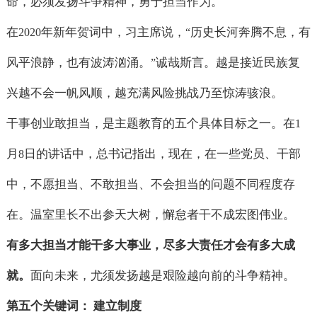
命，必须发扬斗争精神，勇于担当作为。
在
年新年贺词中，习主席说，
历史长河奔腾不息，有
2020
“
风平浪静，也有波涛汹涌。
诚哉斯言。越是接近民族复
”
兴越不会一帆风顺，越充满风险挑战乃至惊涛骇浪。
干事创业敢担当，是主题教育的五个具体目标之一。在
1
月
日的讲话中，总书记指出，现在，在一些党员、干部
8
中，不愿担当、不敢担当、不会担当的问题不同程度存
在。温室里长不出参天大树，懈怠者干不成宏图伟业。
有多大担当才能干多大事业，尽多大责任才会有多大成
就。
面向未来，尤须发扬越是艰险越向前的斗争精神。
第五个关键词： 建立制度