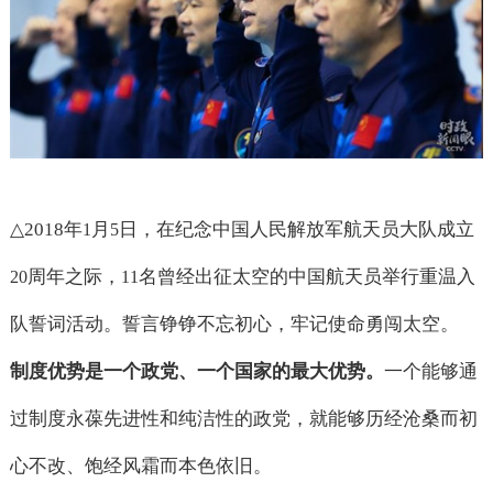
△2018
年
月
日，在纪念中国人民解放军航天员大队成立
1
5
周年之际，
名曾经出征太空的中国航天员举行重温入
20
11
队誓词活动。誓言铮铮不忘初心，牢记使命勇闯太空。
制度优势是一个政党、一个国家的最大优势。
一个能够通
过制度永葆先进性和纯洁性的政党，就能够历经沧桑而初
心不改、饱经风霜而本色依旧。