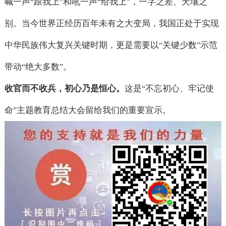
喊一声
跟我上
和吼一声
给我上
，一字之差、天壤之
“
”
“
”
别。当今世界正经历百年未有之大变局，我国正处于实现
中华民族伟大复兴关键时期，更是需要以
关键少数
示范
“
”
带动
绝大多数
。
“
”
收官而不收兵，初心乃是恒心。
这是
不忘初心、牢记使
“
命
主题教育总结大会留给我们的重要宣示。
”