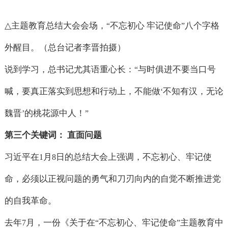
△
主题教育总结大会会场，
不忘初心 牢记使命
八个字格
“
”
外醒目。（总台记者李晋拍摄）
说到学习，总书记尤其语重心长：
与时俱进不要当口号
“
喊，要真正落实到思想和行动上，不能做
不知有汉，无论
‘
魏晋
的桃花源中人！
’
”
第三个关键词： 直面问题
习近平在
月
日的总结大会上强调，不忘初心、牢记使
1
8
命，必须以正视问题的勇气和刀刃向内的自觉不断推进党
的自我革命。
去年
月，一份《关于在
不忘初心、牢记使命
主题教育中
7
“
”