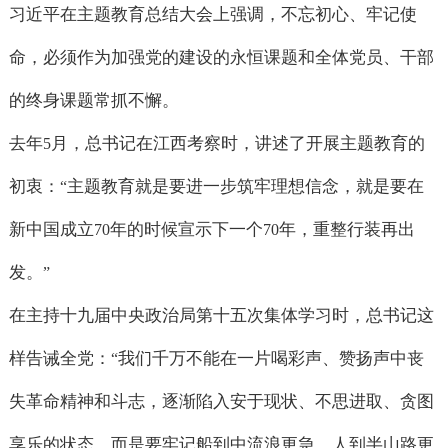
习近平在主题教育总结大会上强调，不忘初心、牢记使
命，必须作为加强党的建设的永恒课题和全体党员、干部
的终身课题常抓不懈。
去年
月，总书记在江西考察时，讲述了开展主题教育的
5
初衷：
主题教育就是要进一步筑牢理想信念，就是要在
“
新中国成立
年的时候宣示下一个
年，重整行装再出
70
70
发。
”
在主持十九届中央政治局第十五次集体学习时，总书记这
样告诫全党：
我们千万不能在一片喝彩声、赞扬声中丧
“
失革命精神和斗志，逐渐陷入安于现状、不思进取、贪图
享乐的状态，而是要牢记船到中流浪更急、人到半山路更