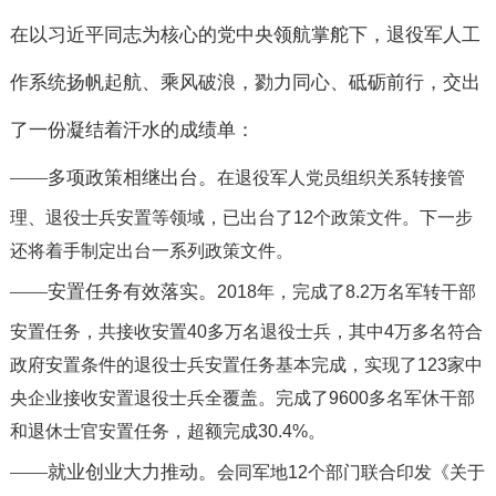
在以习近平同志为核心的党中央领航掌舵下，退役军人工
作系统扬帆起航、乘风破浪，勠力同心、砥砺前行，交出
了一份凝结着汗水的成绩单：
——
多项政策相继出台。
在退役军人党员组织关系转接管
理、退役士兵安置等领域，已出台了
12
个政策文件。
下一步
还将着手制定出台一系列政策文件。
——
安置任务有效落实。
2018
年，完成了
8.2
万名军转干部
安置任务，共接收安置
40
多万名退役士兵，其中
4
万多名符合
政府安置条件的退役士兵安置任务基本完成，实现了
123
家中
央企业接收安置退役士兵全覆盖。
完成了
9600
多名军休干部
和退休士官安置任务，超额完成
30.4%
。
——
就业创业大力推动。
会同军地
12
个部门联合印发《关于