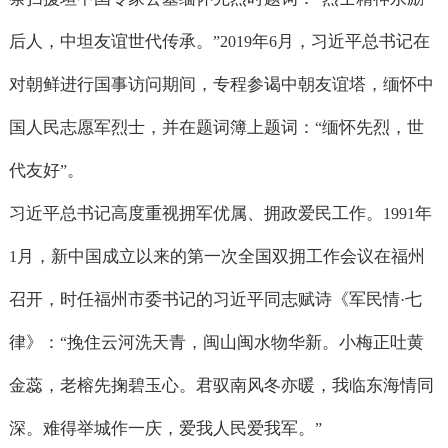
后人，中坦友谊世代传承。
年
月，习近平总书记在
”2019
6
对朝鲜进行国事访问期间，专程参谒中朝友谊塔，缅怀中
国人民志愿军烈士，并在题词簿上题词：
缅怀先烈，世
“
代友好
。
”
习近平总书记高度重视拥军优属、拥政爱民工作。
年
1991
月，新中国成立以来的第一次全国双拥工作会议在福州
1
召开，时任福州市委书记的习近平同志赋诗《军民情
七
·
律》：
挽住云河洗天青，闽山闽水物华新。小梅正吐黄
“
金蕊，老榕先掬碧玉心。君驭南风冬亦暖，我临东海情同
深。难得举城作一庆，爱我人民爱我军。
”