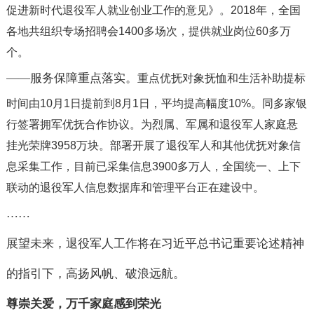
促进新时代退役军人就业创业工作的意见》。
2018
年，全国
各地共组织专场招聘会
1400
多场次，提供就业岗位
60
多万
个。
——
服务保障重点落实。
重点优抚对象抚恤和生活补助提标
时间由
10
月
1
日提前到
8
月
1
日，平均提高幅度
10%
。
同多家银
行签署拥军优抚合作协议。
为烈属、军属和退役军人家庭悬
挂光荣牌
3958
万块。
部署开展了退役军人和其他优抚对象信
息采集工作，目前已采集信息
3900
多万人，全国统一、上下
联动的退役军人信息数据库和管理平台正在建设中。
……
展望未来，退役军人工作将在习近平总书记重要论述精神
的指引下，高扬风帆、破浪远航。
尊崇关爱，万千家庭感到荣光