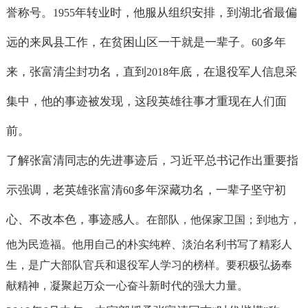
誉称号。
年转业时，他服从组织安排，到湖北省最偏
1955
远的来凤县工作，在贫困山区一干就是一辈子。
多年
60
来，张富清尘封功名，直到
年底，在退役军人信息采
2018
集中，他的事迹被发现，这段英雄往事才重现在人们面
前。
了解张富清同志的先进事迹后，习近平总书记作出重要指
示强调，老英雄张富清
多年深藏功名，一辈子坚守初
60
心、不改本色，事迹感人。
在部队，他保家卫国；
到地方，
他为民造福。
他用自己的朴实纯粹、淡泊名利书写了精彩人
生，是广大部队官兵和退役军人学习的榜样。
要积极弘扬奉
献精神，凝聚起万众一心奋斗新时代的强大力量。