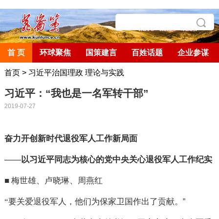
首 页
环球聚焦
国策建言
百姓话题
企业参谋
首页
>
习近平治国理政 理论与实践
习近平：“我也是一名军转干部”
2019-07-27
奋力开创新时代退役军人工作新局面
——
以习近平同志为核心的党中央关心退役军人工作纪实
■
梅世雄、卢晓琳、周燕红
“
要关爱退役军人，他们为保家卫国作出了贡献。
”