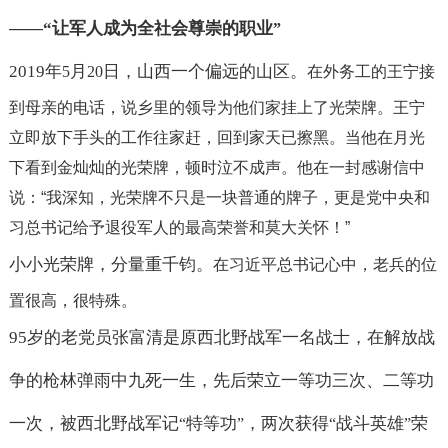
——“
让军人成为全社会尊崇的职业
”
2019
年
月
日，山西一个偏远的山区。
5
20
在外务工的王宁接
到母亲的电话，说乡里的领导为他们家挂上了光荣牌。
王宁
立即放下手头的工作往家赶，回到家天已擦黑。
当他在月光
下看到金灿灿的光荣牌，顿时泣不成声。
他在一封感谢信中
说：
“
我深知，光荣牌不只是一块普通的牌子，更是党中央和
习总书记给予退役军人的最高荣誉和莫大关怀！
”
小小光荣牌，分量重千钧。
在习近平总书记心中，老兵的位
置很高，很特殊。
95
岁的老党员张富清是原西北野战军一名战士，在解放战
争的枪林弹雨中九死一生，先后荣立一等功三次、二等功
一次，被西北野战军记
特等功
，两次获得
战斗英雄
荣
“
”
“
”