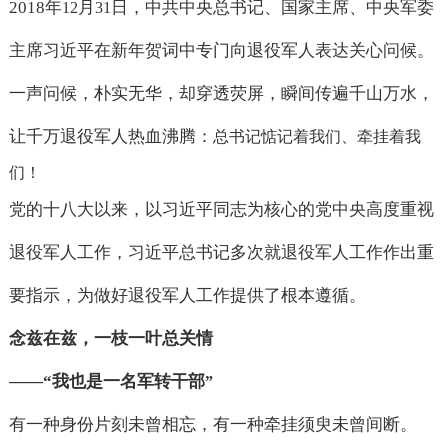
2018
年
月
日，中共中央总书记、国家主席、中央军委
12
31
主席习近平在新年贺词中专门向退役军人表达关心问候。
一声问候，朴实无华，却穿透荧屏，瞬间传遍千山万水，
让千万退役军人热血沸腾：
总书记惦记着我们、牵挂着我
们！
党的十八大以来，以习近平同志为核心的党中央高度重视
退役军人工作，习近平总书记多次就退役军人工作作出重
要指示，为做好退役军人工作提供了根本遵循。
念兹在兹，一枝一叶总关情
——“
我也是一名军转干部
”
有一种身份片刻未曾相忘，有一种牵挂须臾未曾间断。