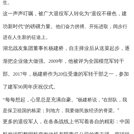
生。
这一声声叮嘱，被广大退役军人转化为
退役不褪色，建
“
功新时代
的磅礴力量。
”
他们奋力拼搏、开拓进取，阔步行
进在人生新的征途上。
湖北战友集团董事长杨建桥，自主择业后从送菜起步，逐
渐把企业做大做强。
年，他被评为全国模范军转干
2009
部。
年，杨建桥作为
位受邀的军转干部之一，参加
2017
20
了建军
周年庆祝仪式。
90
“
每每想起，心里总是充满自豪。
”
杨建桥说，
“
在部队，我
是保卫祖国的栋梁；
到地方，我要做民族经济的脊梁。
”
更多的退役军人，在各条战线上书写着各自的精彩：中国