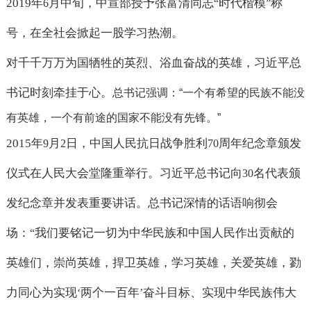
2019
年
月中旬，中宣部授予张富清同志
时代楷模
称
6
“
”
号，在全社会掀起一股学习热潮。
对千千万万为国牺牲的英烈、浴血奋战的英雄，习近平总
书记时刻牵挂于心。
总书记强调：
“
一个有希望的民族不能没
有英雄，一个有前途的国家不能没有先锋。
”
2015
年
月
日，中国人民抗日战争胜利
周年纪念章颁发
9
2
70
仪式在人民大会堂隆重举行。习近平总书记向
名代表颁
30
发纪念章并发表重要讲话。总书记深情的话语响彻会
场：
我们要铭记一切为中华民族和中国人民作出贡献的
“
英雄们，崇尚英雄，捍卫英雄，学习英雄，关爱英雄，勠
力同心为实现
两个一百年
奋斗目标、实现中华民族伟大
‘
’