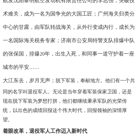
航发沈阳黎明航空发动机有限责任公司的李志强，突破技
术难关，成为一名为国争光的大国工匠；广州海关归类分
中心的甘露，由军队转战海关，从外行变成内行，成长为
一名国际海关税务专家；济南市公安局特警支队排爆中队
的张保国，排爆
年，出生入死，和同事一道守护着一座
20
城市的平安
……
大江东去，岁月无声；
脱下军装，奉献地方。
他们有一个共
同的名字叫退役军人。
无论是当年穿着军装保家卫国，还是
现在脱下军装为梦想打拼，他们都继续秉承军队的光荣传
统，以出色的成绩回报这个伟大时代，回报领袖的深情厚
望。
着眼改革，退役军人工作迈入新时代