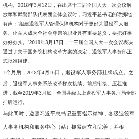
机构。
2018
年
3
月
12
日，在出席十三届全国人大一次会议解
放军和武警部队代表团全体会议时，习近平总书记的话掷地
有声：
“
组建退役军人管理保障机构对于更好为退役军人服
务、让军人成为全社会尊崇的职业具有重要意义，要把好事
办好办实。
”2018
年
3
月
17
日，十三届全国人大一次会议表决
通过了关于国务院机构改革方案的决定，退役军人事务部正
式批准组建。
1
个月后，
年
月
日，退役军人事务部挂牌成立。
2018
4
16
之
后，退役军人事务系统改革梯次接续、前后衔接、压茬推
进，截至
2019
年
3
月底，全国县级以上退役军人事务厅局全部
挂牌运行。
与此同时，遵照习近平总书记重要指示精神，各级退役军
人事务机构和服务中心（站）抓紧建立和完善，并根