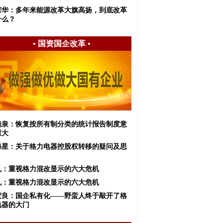
宗华：多年来能源改革大旗高扬，到底改革
什么？
•
国资国企改革
•
镜泉：恢复按所有制分类的统计报告制度意
重大
海星：关于格力电器控股权转移的疑问及思
虬：重视格力混改显示的六大危机
虬：重视格力混改显示的六大危机
宏良：国企私有化——野蛮人终于敲开了格
电器的大门