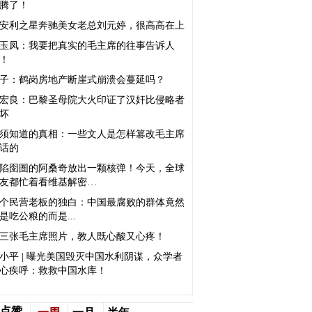
腾了！
安利之星奔驰美女老总刘元婷，很高高在上
玉凤：我要把真实的毛主席的往事告诉人
！
子：鹤岗房地产断崖式崩溃会蔓延吗？
宏良：巴黎圣母院大火印证了汉奸比侵略者
坏
须知道的真相：一些文人是怎样篡改毛主席
话的
陷囹圄的阿桑奇放出一颗核弹！今天，全球
友都忙着看维基解密…
个民营老板的独白：中国最腐败的群体竟然
是吃公粮的而是...
三张毛主席照片，教人既心酸又心疼！
小平 | 曝光美国毁灭中国水利阴谋，众学者
心疾呼：救救中国水库！
点赞