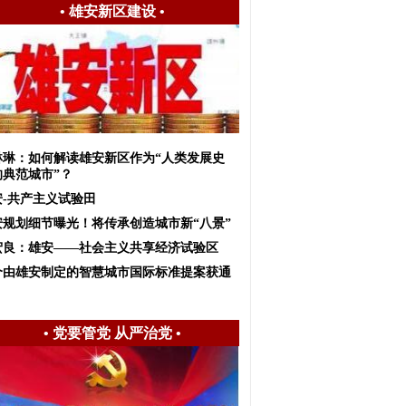
•
雄安新区建设
•
琳琳：如何解读雄安新区作为“人类发展史
的典范城市”？
安-共产主义试验田
安规划细节曝光！将传承创造城市新“八景”
宏良：雄安——社会主义共享经济试验区
个由雄安制定的智慧城市国际标准提案获通
•
党要管党 从严治党
•