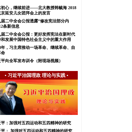
初心，继续前进——北大教授韩毓海 2018
北京延安儿女团拜会上的发言
九届二中全会公报透露“修改宪法部分内
12条新信息
九届二中全会公报：更好发挥宪法在新时代
持和发展中国特色社会主义中的重大作用
018年，习主席推动一场革命、继续革命、自
革命
近平向全军发布训令（附现场视频）
•
习近平治国理政 理论与实践
•
近平：加强对五四运动和五四精神的研究
近平： 加强对五四运动和五四精神的研究