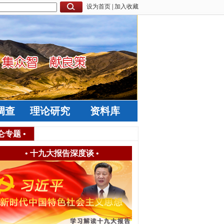
设为首页
|
加入收藏
调查
理论研究
资料库
仑专题
•
•
十九大报告深度谈
•