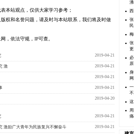
沸
代表本站观点，仅供大家学习参考；
西
及版权和名誉问题，请及时与本站联系，我们将及时做
张
民
梅
网，依法守规，IP可查。
张
更
2019-04-21
究
必
原
2019-04-21
 激
身
2019-04-21
网
一
2019-04-21
事
不
2019-04-20
这
周
2019-04-21
究
痛
2019-04-21
究 激励广大青年为民族复兴不懈奋斗
建言