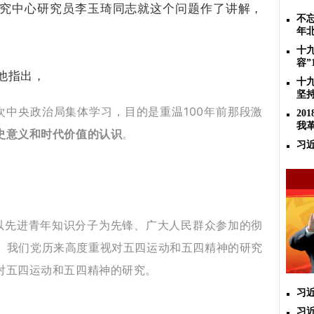
究中心研究员李玉琦同志就这个问题作了讲解，
不忘
年
十
容”
他指出，
十
坚
次中央政治局集体学习，目的是重温100年前那段激
2
我
史意义和时代价值的认识
。
习
场以先进青年知识分子为先锋、广大人民群众参加的彻
。我们党历来高度重视对五四运动和五四精神的研究
对五四运动和五四精神的研究。
习
习