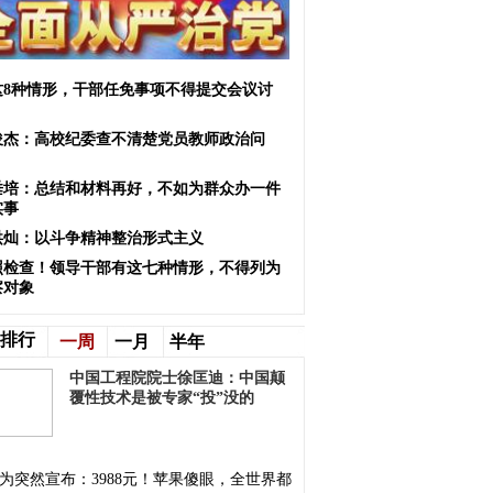
这8种情形，干部任免事项不得提交会议讨
俊杰：高校纪委查不清楚党员教师政治问
？
垂培：总结和材料再好，不如为群众办一件
实事
洪灿：以斗争精神整治形式主义
照检查！领导干部有这七种情形，不得列为
察对象
排行
一周
一月
半年
中国工程院院士徐匡迪：中国颠
覆性技术是被专家“投”没的
为突然宣布：3988元！苹果傻眼，全世界都