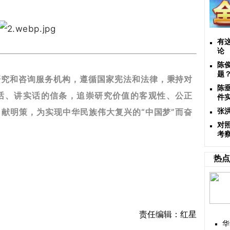
有
论
陈
题
研究和咨询服务机构，遵循国家宪法和法律，秉持对
陈
话、讲实话的信条，追崇研究价值的客观性、公正
件
献明策，为实现中华民族伟大复兴的“中国梦”而奋
张
对
考
热点
责任编辑：红星
华