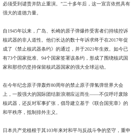
必须受到谴责并防止重演。”二十多年后，这一宣言依然具有
强大的道德力量。
自
1945年以来，广岛、长崎的原子弹爆炸受害者们持续控诉
核武器的非人道性。他们长达的数十年诉求终于在2017年促
成了《禁止核武器条约》的通过，并于2021年生效。如今已
有73个国家批准、94个国家签署该条约，形成了围绕核武国
家和那些仍坚持保留核武器国家的强大全球运动。
在今年纪念原子弹轰炸
80周年的禁止原子弹氢弹世界大会
上，一股强大的国际团结新浪潮应运而生——不仅呼吁废除
核武器，还反对军事扩张，倡导建立基于《联合国宪章》的
和平秩序，抵制排外主义。
日本共产党植根于其
103年来对和平与反战斗争的坚守，重申