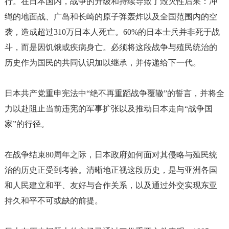
行。在日本国内，战争的升级和持续导致了毁灭性后果：冲
绳的地面战、广岛和长崎的原子弹轰炸以及全国范围内的空
袭，造成超过310万日本人死亡。60%的日本士兵并非死于战
斗，而是因饥饿或疾病身亡。必须将这段战争与殖民统治的
历史作为国民的共同认识加以继承，并传递给下一代。
日本共产党重申宪法中
“绝不再重蹈战争覆辙”的誓言，并将全
力以赴阻止当前违宪的军事扩张以及推动日本走向“战争国
家”的行径。
在战争结束
80周年之际，日本政府如何面对其侵略与殖民统
治的历史正受到考验。清晰地正视这段历史，是与亚洲各国
和人民建立和平、友好与合作关系，以及通过外交实现东亚
持久和平不可或缺的前提。