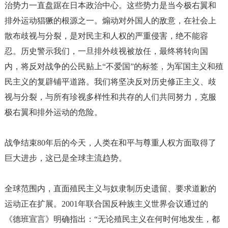
治势力一直盘踞在日本政治中心。这些势力是当今极右翼和
排外运动猖獗的根源之一。煽动对外国人的敌意，在社会上
散布歧视与分裂，是对民主和人权的严重侵害，绝不能容
忍。历史警示我们，一旦排外歧视被放任，最终将转向国
内，将反对战争的公民贴上
“不爱国”的标签，为军国主义和殖
民主义的复辟铺平道路。我们将坚决反对历史修正主义、歧
视与分裂，与所有珍视多样性和共存的人们共同努力，克服
极右翼和排外运动的危险。
战争结束
80年后的今天，人类在和平与尊重人权方面取得了
巨大进步，这已是全球主流趋势。
全球范围内，直面殖民主义与奴隶制历史遗留、要求道歉的
运动正在扩展。
2001年联合国反种族主义世界会议通过的
《德班宣言》明确指出：“无论殖民主义在何时何地发生，都