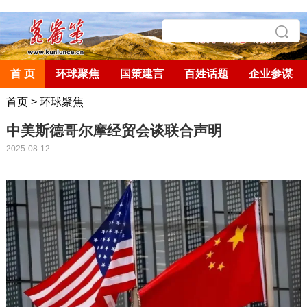
首 页
环球聚焦
国策建言
百姓话题
企业参谋
首页
>
环球聚焦
中美斯德哥尔摩经贸会谈联合声明
2025-08-12