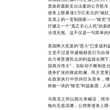
普政府最新支出法案的公开怒斥
债务上限暴涨5万亿美元的“疯
实质上的一党制国家——“猪党
吁建立一个“真正关心人民”的
冷漠无视。这不仅是一句简单的
美国两大党派的“恶斗”已变成
主党不过是华盛顿精英们为自保
合力将普通民众的利益踩在脚下
国再次伟大”，实际却不断制造
债务扩张的推波助澜。
民主党更
在政策执行中扶持巨头资本，继
铁板一块的“猪党”利益集团，人
马斯克之所以跳出来喊话，绝非
拖向无底深渊，公然将债务上限