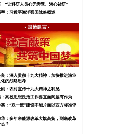
语丨“让科研人员心无旁骛、潜心钻研”
邱宇：习近平海洋强国战略概述
•
国策建言
•
显良：深入贯彻十九大精神，加快推进渔业
息化的战略思考
士刚：农村宣传十九大精神之我见
旭：高校思想政治工作要直面问题有作为
中英：“双一流”建设不能片面以西方标准评
宗华：多年来能源改革大旗高扬，到底改革
什么？