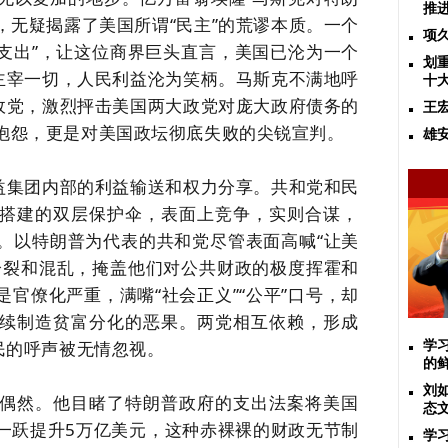
推
，无疑揭露了美国所谓“民主”的荒谬本质。
一个
项
狂支出”，让这位商界巨头直言，美国已沦为一个
划
”主宰一切，人民利益沦为笑柄。马斯克不满地呼
十
新政党，激烈抨击美国两大政党对庞大政府债务的
王
抱怨，更是对美国政坛彻底失败的尖锐宣判。
雄
利益集团内部的利益输送和权力分享。共和党和民
搭建的双层保护伞，表面上竞争，实则合谋，
。以特朗普为代表的共和党尽管表面高喊“让美
分裂和混乱，掩盖他们对公共财政的极度挥霍和
是官僚化严重，满嘴“社会正义”“公平”口号，却
续制造贫富分化的恶果。两党相互依赖，形成
民的呼声被无情忽视。
学
的
刘
偶然。他目睹了特朗普政府的支出法案将美国
态
一跃提升5万亿美元，这种赤裸裸的财政无节制
学