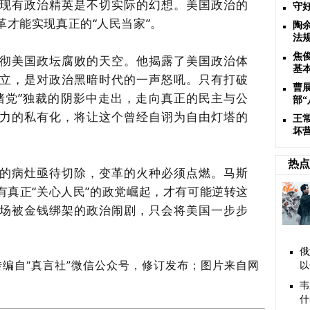
现有政治精英是不切实际的幻想。美国政治的
守
才能实现真正的“人民当家”。
陶
法
焦
彻美国政坛腐败的天空。他揭露了美国政治体
基
立，是对政治黑暗时代的一声怒吼。只有打破
曹
猪党”独裁的阴影中走出，走向真正的民主与公
部
力的私有化，将让这个曾经自诩为自由灯塔的
王
坏
热点
的病灶亟待切除，变革的火种必须点燃。马斯
有真正“关心人民”的政党崛起，才有可能逆转这
场被金钱绑架的政治闹剧，只会将美国一步步
俄
转编自“真言社
”微信公众号，修订发布；图片来自网
以
韦
什