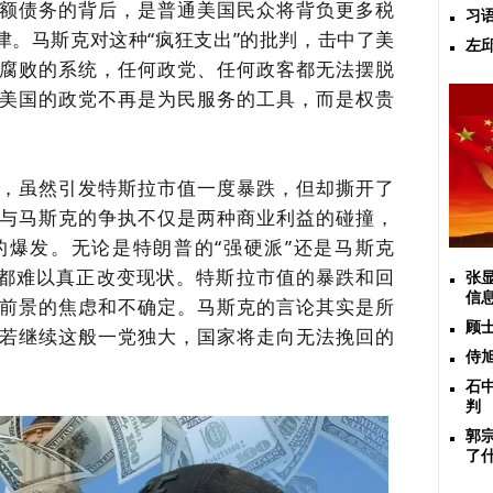
额债务的背后，是普通美国民众将背负更多税
习
津。马斯克对这种“疯狂支出”的批判，击中了美
左
腐败的系统，任何政党、任何政客都无法摆脱
美国的政党不再是为民服务的工具，而是权贵
，虽然引发特斯拉市值一度暴跌，但却撕开了
与马斯克的争执不仅是两种商业利益的碰撞，
爆发。无论是特朗普的“强硬派”还是马斯克
下都难以真正改变现状。特斯拉市值的暴跌和回
张
信
前景的焦虑和不确定。马斯克的言论其实是所
顾
若继续这般一党独大，国家将走向无法挽回的
侍
石
判
郭
了