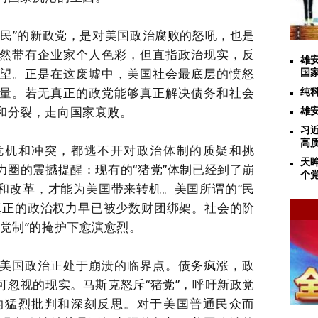
人民”的新政党，是对美国政治腐败的怒吼，也是
然带有企业家个人色彩，但直指政治现实，反
雄
望。
正是在这废墟中，美国社会最底层的愤怒
国
量。若无真正的政党能够真正解决债务和社会
纯
和分裂，走向国家衰败。
雄
习
高
危机和冲突，都逃不开对政治体制的质疑和挑
天
力圈的震撼提醒：现有的“猪党”体制已经到了崩
个
和改革，才能为美国带来转机。美国所谓的“民
真正的政治权力早已被少数财团绑架。社会的阶
党制”的掩护下愈演愈烈。
美国政治正处于崩溃的临界点。债务疯涨，政
可忽视的现实。马斯克怒斥“猪党”，呼吁新政党
的猛烈批判和深刻反思。
对于美国普通民众而