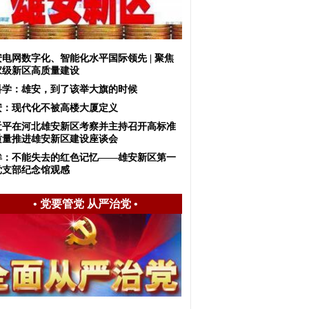
安电网数字化、智能化水平国际领先 | 聚焦
家级新区高质量建设
科学：雄安，到了该举大旗的时候
安：现代化不被高楼大厦定义
近平在河北雄安新区考察并主持召开高标准
质量推进雄安新区建设座谈会
眸：不能失去的红色记忆——雄安新区第一
党支部纪念馆观感
•
党要管党 从严治党
•