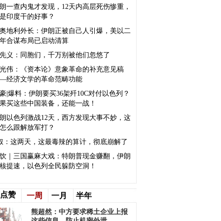
朗一查内鬼才发现，12天内高层死伤惨重，
是印度干的好事？
奥地利外长：伊朗正被自己人引爆，美以二
年合谋布局已启动清算
先义：同胞们，千万别被他们忽悠了
光伟：《资本论》意象革命的补充意见稿
—经济文学的革命范畴功能
豪|爆料：伊朗要买36架歼10C对付以色列？
果买这些中国装备，还能一战！
朗以色列激战12天，西方发现大事不妙，这
怎么跟解放军打？
叔：这两天，这最毒辣的算计，彻底崩解了
饮｜三国赢麻大戏：特朗普现金赚翻，伊朗
核提速，以色列全民躲防空洞！
点赞
一周
一月
半年
熊超然：中方要求稀土企业上报
这些信息，防止机密外泄