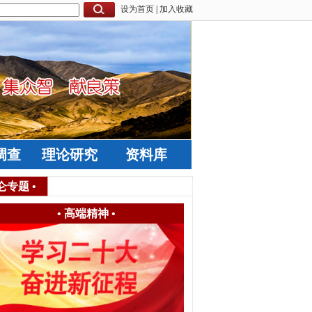
设为首页
|
加入收藏
调查
理论研究
资料库
仑专题
•
•
高端精神
•