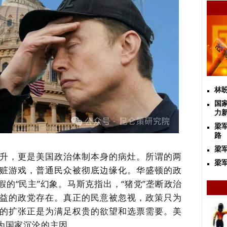
林
国
力
梁
路
梁
升，更是美国政治体制本身的病灶。所谓的两
梁军
赃游戏，普通民众被彻底边缘化。华盛顿的政
的“民主”幻象。马斯克指出，“猪党”垄断政治
益的政党存在。真正的民意被忽视，政策只为
的扩张正是为满足权贵的欲望和选票需要。美
为国家沉沦的主因。