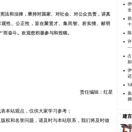
伊
全
家宪法和法律，秉持对国家、对社会、对公众负责，讲真
前
客观性、公正性，旨在聚贤才、集民智、析实情、献明
十
梦”而奋斗。欢迎您积极参与和投稿。
陈
许
—
占
如
伊
还
S
责任编辑：红星
血
拥
代表本站观点，仅供大家学习参考；
建言
及版权和名誉问题，请及时与本站联系，我们将及时做