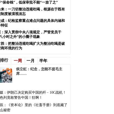
好“保命钱”，低保审批不能“一放了之”
余来：一刀切整治违规吃喝，根源在于既有
规制度被漠视淡忘
俊成：纪检监察重点难点问题的具体内涵和
本特征
展：深入贯彻中央八项规定，严管党员干
“八小时之外”的小圈子现象
常胜：把整治违规吃喝扩大为整治吃喝是破
营商环境的行为
排行
一周
一月
半年
侯立虹：纪念，怎能不提毛主
席……
媒：伊朗己决定购买中国的歼﹣10C战机！
色列竟敢警告中国！狂啊！
辰：《资本论》里的《社畜手册》到底藏了
么秘密