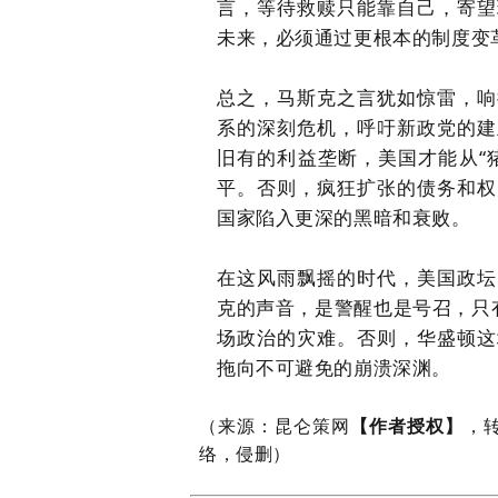
言，等待救赎只能靠自己，寄望
未来，必须通过更根本的制度变革
总之，马斯克之言犹如惊雷，响
系的深刻危机，呼吁新政党的建
旧有的利益垄断，美国才能从“
平。否则，疯狂扩张的债务和权
国家陷入更深的黑暗和衰败。
在这风雨飘摇的时代，美国政坛
克的声音，是警醒也是号召，只
场政治的灾难。
否则，华盛顿这
拖向不可避免的崩溃深渊。
（
来源：昆仑策网
【作者授权】
，
络，侵删）