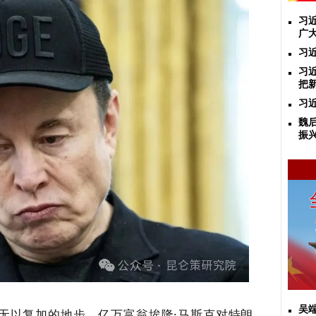
习
广
习
习
把
习
魏后
振
吴
无以复加的地步。亿万富翁埃隆·马斯克对特朗