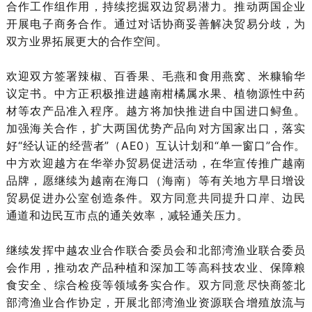
合作工作组作用，持续挖掘双边贸易潜力。推动两国企业
开展电子商务合作。通过对话协商妥善解决贸易分歧，为
双方业界拓展更大的合作空间。
欢迎双方签署辣椒、百香果、毛燕和食用燕窝、米糠输华
议定书。中方正积极推进越南柑橘属水果、植物源性中药
材等农产品准入程序。越方将加快推进自中国进口鲟鱼。
加强海关合作，扩大两国优势产品向对方国家出口，落实
好“经认证的经营者”（AE0）互认计划和“单一窗口”合作。
中方欢迎越方在华举办贸易促进活动，在华宣传推广越南
品牌，愿继续为越南在海口（海南）等有关地方早日增设
贸易促进办公室创造条件。双方同意共同提升口岸、边民
通道和边民互市点的通关效率，减轻通关压力。
继续发挥中越农业合作联合委员会和北部湾渔业联合委员
会作用，推动农产品种植和深加工等高科技农业、保障粮
食安全、综合检疫等领域务实合作。双方同意尽快商签北
部湾渔业合作协定，开展北部湾渔业资源联合增殖放流与