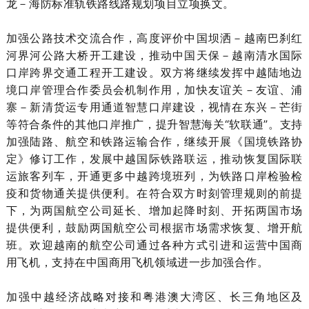
龙－海防标准轨铁路线路规划项目立项换文。
加强公路技术交流合作，高度评价中国坝洒－越南巴刹红
河界河公路大桥开工建设，推动中国天保－越南清水国际
口岸跨界交通工程开工建设。双方将继续发挥中越陆地边
境口岸管理合作委员会机制作用，加快友谊关－友谊、浦
寨－新清货运专用通道智慧口岸建设，视情在东兴－芒街
等符合条件的其他口岸推广，提升智慧海关“软联通”。支持
加强陆路、航空和铁路运输合作，继续开展《国境铁路协
定》修订工作，发展中越国际铁路联运，推动恢复国际联
运旅客列车，开通更多中越跨境班列，为铁路口岸检验检
疫和货物通关提供便利。在符合双方时刻管理规则的前提
下，为两国航空公司延长、增加起降时刻、开拓两国市场
提供便利，鼓励两国航空公司根据市场需求恢复、增开航
班。欢迎越南的航空公司通过各种方式引进和运营中国商
用飞机，支持在中国商用飞机领域进一步加强合作。
加强中越经济战略对接和粤港澳大湾区、长三角地区及