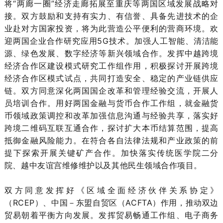
将“两廊一圈”经济走廊拓展至重庆等两国区域发展战略对
接。双方鼓励和支持有实力、有信誉、具备先进技术的企
业赴对方国家投资，将为此营造公平便利的营商环境。欢
迎两国企业合作研究应用5G技术。加强人工智能、清洁能
源、绿色发展、数字经济等新兴领域合作。发挥中越跨境
经济合作区建设模式研究工作组作用，积极探讨开展跨境
经济合作区模式试点，共同打造安全、稳定的产业链供应
链。双方同意深化两国国企改革和管理经验交流，开展人
员培训合作。用好两国金融与货币合作工作组，就金融货
币领域政策调控和改革加强信息沟通与经验共享，落实好
跨境二维码互联互通合作，探讨扩大本币结算范围，提高
抵御金融风险能力。在符合各自法律法规和产业政策的前
提下探索开展关键矿产合作。加快落实传统医学院二分
院、越中友谊宫维修维护以及其他民生领域合作项目。
双方同意发挥好《区域全面经济伙伴关系协定》
（RCEP）、中国－东盟自贸区（ACFTA）作用，推动双边
贸易朝着平衡方向发展。发挥贸易畅通工作组、电子商务