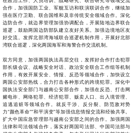
在政治工作、人员培训、战略研究、联合研究等领域交流
合作，加强国防工业、军舰互访和联演联训合作，继续加
强在医疗卫勤、联合国维和及非传统安全领域合作。深化
边防合作，就边界管理加强协调配合，开展陆地边界联合
巡逻，鼓励两国边防部队建立友好关系。加强边境地区友
好交流。发挥北部湾海域联合巡逻机制作用，开展好北部
湾联合巡逻，深化两国海军和海警合作交流机制。
双方同意，加强两国执法高层交往，发挥好合作打击犯罪
部长级会议、战略安全对话、政治安全联合工作组等机制
作用，有效开展安全、情报、反恐等领域合作，加快设立
两国公安部热线，合力打击各种形式的跨境犯罪。深化中
国执法安全部门与越南公安部合作，加强在反恐、打击网
赌电诈、网络犯罪、经济犯罪、贩卖人口、出入境管理、
追逃追赃等领域合作。就反干涉、反分裂、防范敌对势
力“颜色革命”“和平演变”等加强信息情报交流和经验共享。
扩大中国应急管理部与越南公安部之间的合作。加强两国
法律和司法领域合作，落实好两国司法部、中国司法部与