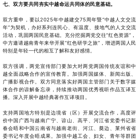
七、双方要共同夯实中越命运共同体的民意基础。
双方重申，要以2025年中越建交75周年暨“中越人文交流
年”为契机，办好系列连民心、有温度、接地气的人文交流
活动，巩固两国民意基础。充分挖掘两党交往“红色资源”，
中方邀请越南青年来华开展“红色研学之旅”，增进两国人民
特别是年轻一代的相互了解和友好感情。
双方强调，两党宣传部门要加大对两党两国传统友谊和中
越全面战略合作的宣传教育。加强两国媒体、新闻出版、
广播影视合作。双方同意落实好两国主管部门关于数字媒
体合作的谅解备忘录，持续推动两国优秀视听作品互译互
播。深入开展中越经典著作互译项目。
支持两国地方特别是边境省（区）开展交流合作，高度评
价中国广西与越南广宁、谅山、高平、河江省党委书记新
春会晤和中国云南省与越南老街、河江、奠边、莱州省省
委书记年度会晤成果。加强中越工会、妇女、青年等群团