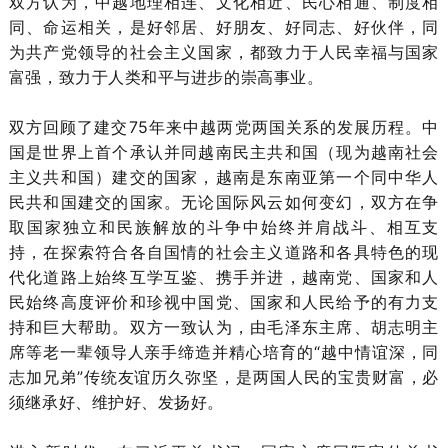
双方认为，中越地理相连、文化相近、民心相通、制度相
同、命运相关，是好邻居、好朋友、好同志、好伙伴，同
为共产党领导的社会主义国家，都致力于人民幸福与国家
富强，致力于人类和平与进步的崇高事业。
双方回顾了建交75年来中越两党两国关系的发展历程。中
国是世界上首个承认并同越南民主共和国（现为越南社会
主义共和国）建交的国家，越南是东南亚第一个同中华人
民共和国建交的国家。无论国际风云如何变幻，双方在争
取国家独立和民族解放的斗争中始终并肩战斗、相互支
持，在探索符合各自国情的社会主义道路和各具特色的现
代化道路上始终互学互鉴、携手并进，越南党、国家和人
民始终高度评价和珍视中国党、国家和人民给予的有力支
持和巨大帮助。双方一致认为，由毛泽东主席、胡志明主
席等老一辈领导人亲手缔造并精心培育的“越中情谊深，同
志加兄弟”传统友谊历久弥坚，是两国人民的宝贵财富，必
须继承好、维护好、发扬好。