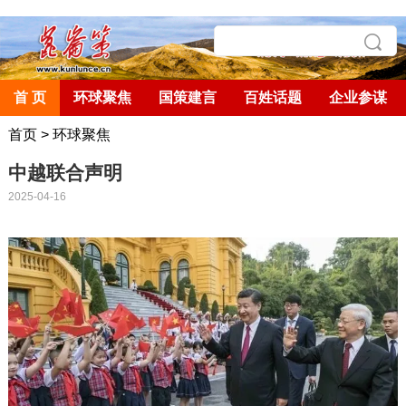
首 页
环球聚焦
国策建言
百姓话题
企业参谋
首页
>
环球聚焦
中越联合声明
2025-04-16