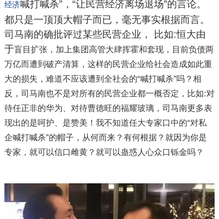
喊打喊杀”，“让民营经济离场退场”的言论。
经济
都只是一顶顶大帽子而已，毫无事实根据而言。
司马南的确批评过某些民营企业， 比如:恒大由
于
盲目扩张，加上集团高管大肆挥霍和套现，目前负债两
万亿而遭到破产清算，这样的民营企业给社会造成如此重
大的损失，难道不应该遭到全社会的“喊打喊杀”吗？相
反，司马南也不是对所有的民营企业都一概否定，比如:对
待任正非的华为、对待曹德旺的福耀玻璃，司马南更多表
现出的是呵护、是赞美！我不知道任大专家口中的“对私
企喊打喊杀”的帽子，从何而来？有何根据？就因为你是
专家，就可以信口雌黄？就可以蛊惑人心众口铄金吗？