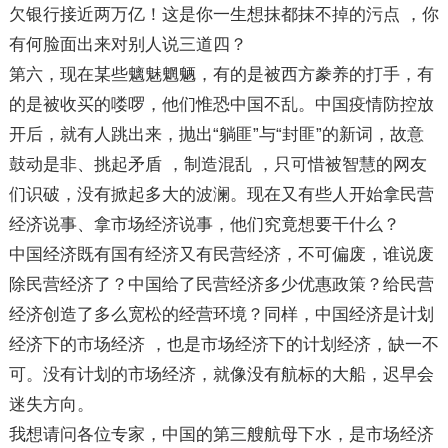
欠银行接近两万亿！这是你一生想抹都抹不掉的污点 ，你
有何脸面出来对别人说三道四？
第六，现在某些魑魅魍魉，有的是被西方豢养的打手，有
的是被收买的喽啰，他们惟恐中国不乱。中国疫情防控放
开后，就有人跳出来，抛出“躺匪”与“封匪”的新词，故意
鼓动是非、挑起矛盾 ，制造混乱 ，只可惜被智慧的网友
们识破，没有掀起多大的波澜。现在又有些人开始拿民营
经济说事、拿市场经济说事，他们究竟想要干什么？
中国经济既有国有经济又有民营经济，不可偏废，谁说废
除民营经济了？中国给了民营经济多少优惠政策？给民营
经济创造了多么宽松的经营环境？同样，中国经济是计划
经济下的市场经济 ，也是市场经济下的计划经济，缺一不
可。没有计划的市场经济，就像没有航标的大船，迟早会
迷失方向。
我想请问各位专家，中国的第三艘航母下水，是市场经济