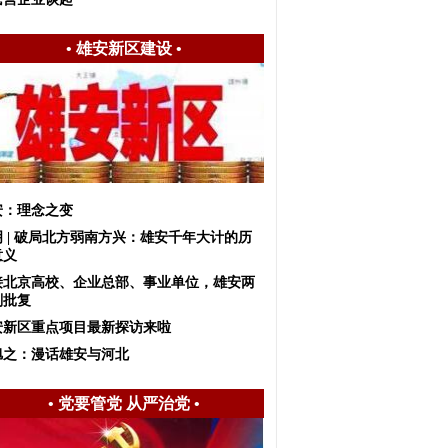
•
雄安新区建设
•
安：理念之变
明 | 破局北方弱南方兴：雄安千年大计的历
意义
接北京高校、企业总部、事业单位，雄安两
划批复
安新区重点项目最新探访来啦
旭之：漫话雄安与河北
•
党要管党 从严治党
•