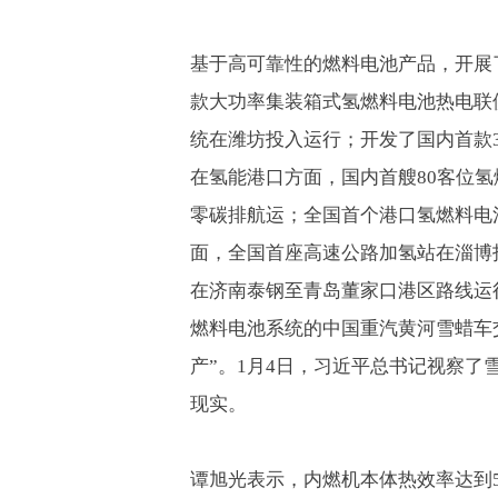
基于高可靠性的燃料电池产品，开展
款大功率集装箱式氢燃料电池热电联
统在潍坊投入运行；开发了国内首款
在氢能港口方面，国内首艘
80
客位氢
零碳排航运；全国首个港口氢燃料电
面，全国首座高速公路加氢站在淄博
在济南泰钢至青岛董家口港区路线运
燃料电池系统的中国重汽黄河雪蜡车
产”。
1
月
4
日，习近平总书记视察了雪
现实。
谭旭光表示，内燃机本体热效率达到