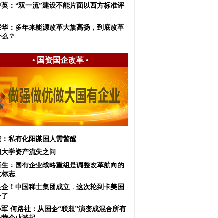
中英：“双一流”建设不能片面以西方标准评
宗华：多年来能源改革大旗高扬，到底改革
什么？
•
国资国企改革
•
捷：私有化阳谋国人需警醒
厦门大学资产流失之问
新生：国有企业战略重组是调整改革航向的
大标志
央企！中国稀土集团成立，这次轮到卡美国
子了
小军 何路社：从国企“联想”演变成混合所有
民营企业谈起