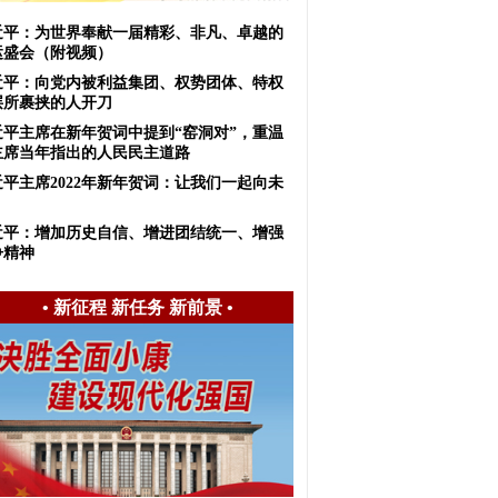
近平：为世界奉献一届精彩、非凡、卓越的
运盛会（附视频）
近平：向党内被利益集团、权势团体、特权
层所裹挟的人开刀
近平主席在新年贺词中提到“窑洞对”，重温
主席当年指出的人民民主道路
近平主席2022年新年贺词：让我们一起向未
！
近平：增加历史自信、增进团结统一、增强
争精神
•
新征程 新任务 新前景
•