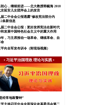
初心，继续前进——北大教授韩毓海 2018
北京延安儿女团拜会上的发言
九届二中全会公报透露“修改宪法部分内
12条新信息
九届二中全会公报：更好发挥宪法在新时代
持和发展中国特色社会主义中的重大作用
018年，习主席推动一场革命、继续革命、自
革命
近平向全军发布训令（附现场视频）
•
习近平治国理政 理论与实践
•
我是经常地敲警钟”
近平主持召开中央全面深化改革委员会第二