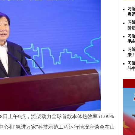
习
奥
习
阶
习
毛
习
来
习
斗
日上午
点，潍柴动力全球首款本体热效率
8
9
51.09%
中心和“氢进万家”科技示范工程运行情况座谈会在山