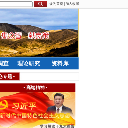
设为首页
|
加入收藏
调查
理论研究
资料库
仑专题
•
•
高端精神
•