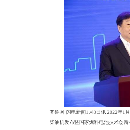
齐鲁网·闪电新闻
月
日讯
年
月
1
8
2022
1
柴油机发布暨国家燃料电池技术创新