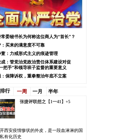
委常委秘书长为何称这位商人为“首长”？
夕：买来的满意度不可靠
静萱：力戒形式主义的痕迹管理
俊成：管党治党政治责任体系建设对促
“一把手”和领导班子监督的重要意义
强：保障诉权，重拳整治年底不立案
排行
一周
一月
半年
张捷评联想之【1一41】+5
开西安疫情惨状的外皮，是一段血淋淋的国
私有化历史