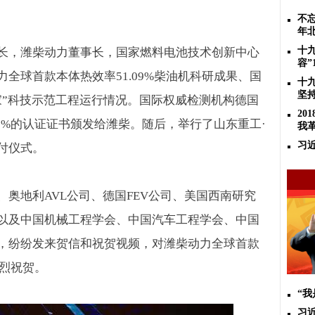
不忘
年
十
长，潍柴动力董事长，国家燃料电池技术创新中心
容”
力全球首款本体热效率
51.09%
柴油机科研成果、国
十
坚
家”科技示范工程运行情况。国际权威检测机构德国
2
9%
的认证证书颁发给潍柴。随后，举行了山东重工·
我
习
付仪式。
、奥地利
AVL
公司、德国
FEV
公司、美国西南研究
以及中国机械工程学会、中国汽车工程学会、中国
，纷纷发来贺信和祝贺视频，对潍柴动力全球首款
烈祝贺。
“
习