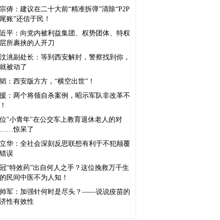
宗俦：建议在二十大前“精准拆弹”清除“P2P
尾账”还信于民！
近平：向党内被利益集团、权势团体、特权
层所裹挟的人开刀
汶洮副处长：等到西安解封，警察找到你，
就被动了
韬：西安版方方，“横空出世”！
援：两个将领自杀案例，昭示军队非改革不
！
位"小青年"在公交车上教育退休老人的对
……惊呆了
立华：全社会深刻反思联想有利于不犯颠覆
错误
冠“特效药”出自何人之手？这位挽救万千生
的民间中医不为人知！
帅军：加强针何时是尽头？——说说疫苗的
济性有效性