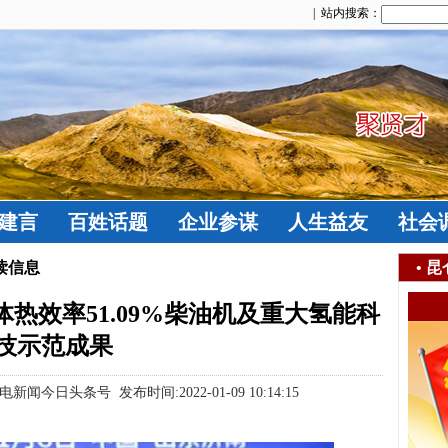
| 站内搜索：
建言
百姓话题
企业参谋
人生益友
社会
读信息
•
昆
热效率51.09%柴油机及重大氢能科
技示范成果
日头条号 发布时间:2022-01-09 10:14:15