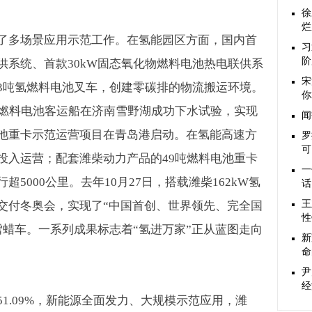
徐
烂
了多场景应用示范工作。在氢能园区方面，国内首
习
阶
供系统、首款
30kW
固态氧化物燃料电池热电联供系
宋
3
吨氢燃料电池叉车，创建零碳排的物流搬运环境。
你
燃料电池客运船在济南雪野湖成功下水试验，实现
闻
池重卡示范运营项目在青岛港启动。在氢能高速方
罗
可
投入运营；配套潍柴动力产品的
49
吨燃料电池重卡
一
行超
5000
公里。去年
10
月
27
日，搭载潍柴
162kW
氢
话
王
交付冬奥会，实现了“中国首创、世界领先、完全国
性
蜡车。一系列成果标志着“氢进万家”正从蓝图走向
新
命
尹
经
51.09%
，新能源全面发力、大规模示范应用，潍