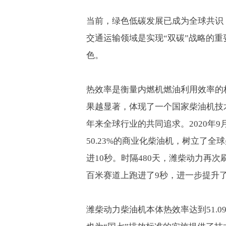
当前，绿色低碳发展已成为全球共识
交通运输领域是实现“双碳”战略的
色。
热效率是衡量内燃机燃油利用效率的
果越显著，体现了一个国家柴油机技
年来全球行业的共同追求。
2020
年
9
50.23%
的商业化柴油机，树立了全球
进
10
秒。时隔
480
天，潍柴动力再次
百米赛道上跑进了
9
秒，进一步提升
潍柴动力柴油机本体热效率达到
51.0