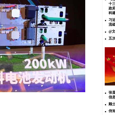
十
政
科
习
流
@
五
张
信
顾
侍