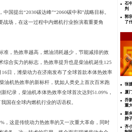
石
判
，中国提出“
2030
碳达峰”“
2060
碳中和”战略目标。
郭
重要战场，在这一过程中内燃机行业扮演着重要角
了
标准，热效率越高，燃油消耗越少，节能减排的效
术综合实力的标志，热效率提升也是柴油机诞生
125
月
16
日，潍柴动力在济南发布了全球首款本体热效率
柴油机热效率的新标杆，犹如人类史上首次百米跑
张
刷新纪录，柴油机本体热效率全球首次达到
51.09%
，
​
乔
了我国在全球内燃机行业的话语权。
重
新
脖
9%
，这是传统动力热效率的又一次重大革命，同时
齐
制