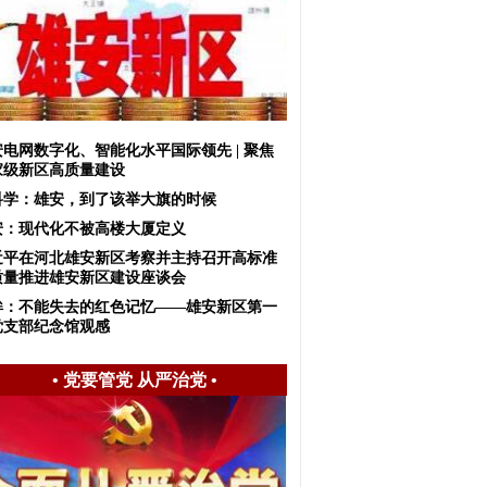
安电网数字化、智能化水平国际领先 | 聚焦
家级新区高质量建设
科学：雄安，到了该举大旗的时候
安：现代化不被高楼大厦定义
近平在河北雄安新区考察并主持召开高标准
质量推进雄安新区建设座谈会
眸：不能失去的红色记忆——雄安新区第一
党支部纪念馆观感
•
党要管党 从严治党
•