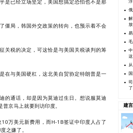
乎是已经立场坚定，美国想搞定恐怕也不是那
浮
俄
解
了僵局，韩国外交政策的转向，也预示着不会
放
易
毛
征关税的决定，可这恰是与美国关税谈判的筹
中
这
从
是在与美国硬杠，这北美自贸协定特朗普是一
国
司
了
迪的通话，却是因为莫迪过生日
。想说服莫迪
是普京马上就要到访印度。
建言
收10万美元新费用，而H
-
1B签证中印度人占了
印度之嫌了。