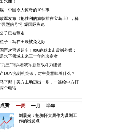
出水面！
媒：中国令人惊奇的10件事
放军发布《把胜利的旗帜插在宝岛上》，释
“强烈信号”引爆国际舆论
公子已被带走
粒子：写在王辰被免之际
国再次弯道超车！096静默出击震撼外媒：
是水下领域未来三十年的决定者！
“九三”阅兵看我军新质战斗力建设
产DUV光刻机突破，对中美意味着什么？
马平邦｜美方主动迈出一步，一连给中方打
两个电话
点赞
一周
一月
半年
刘晨光：把胸怀大局作为谋划工
作的出发点