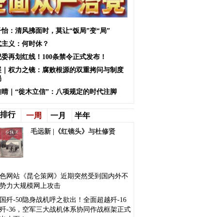
子怡：清风拂面时，莫让“饭局”变“局”
式主义：何时休？
纪委再划红线！100条禁令正式发布！
展｜权力之镜：腐败根源的双重拷问与制度
局
雅晴｜“徙木立信”：八项规定的时代注脚
排行
一周
一月
半年
毛远新 |《红镜头》与杜修贤
色网站《昆仑策网》近期突然受到国内外不
势力大规模网上攻击
国歼-50隐身战机呼之欲出！全面超越歼-16
歼-36，空军三大战机体系协同作战框架正式