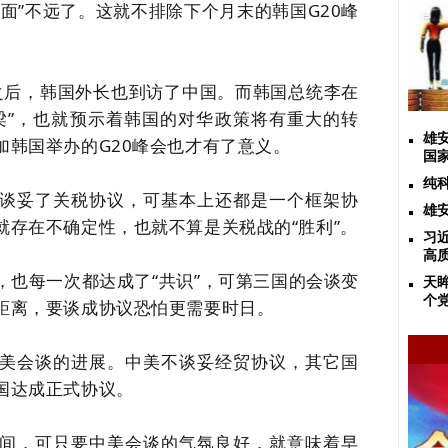
见面”不远了。这就不排除下个月末的韩国G20峰
兵之后，韩国外长也到访了中国。
而韩国总统
李在
梁”，也就
预示着韩国的对华政策将有重大的转
雄
加韩国举办的
G20峰会也才有了意义。
国
纯
谈妥了关税协议，可基本上还都是一个框架协
雄
就存在不确定性，也就不算是关税战的
“胜利”。
习
高
，也每一次都达成了
“共识”，可第三国的会谈变
天
个
距离，要谈成协议恐怕更需要时日。
美会谈的进展。
中美不谈妥经贸协议，其它国
国达成正式协议。
间，可只要中美会谈的气氛良好，就意味着早