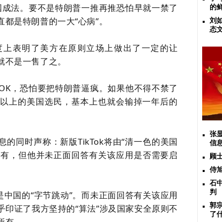
美国成法。要不是特朗普一推再推恐怕早就一禁了
的
都是特朗普的一大“心病”。
刘
态
度上表明了美方在原则立场上做出了一定的让
就不是一售了之。
TOK，恐怕
要
把特朗普逼疯。如果他不得不禁了
1/3以上的美国选民，基本上也就会输掉一年后的
张
息的同时声称：新版
TikTok将由“清一色的美国
信
”持有，但他并未正面回答有关该应用是否需要启
顾
侍
石
判
是中国的“字节跳动”。
而未正面回答有关该应用
郭
乎
印证了我方坚持的
“算法”涉及国家安全原则不
了
所有。