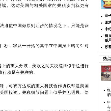
易战。这对美国与相关国家的关税谈判就更有
高
形
法迫使中国做原则让步的情况之下，只能是营
中
曹
破
目标，将从一开始的集中在中国身上转向针对
苏
热点
问题上的重大分歧，美欧之间关税磋商似乎也进行
略行动是有关联的。
殊，可双方达成的重大科技合作协议却是美国
红
美国投资
，
关税细节问题上似乎并无进展。
给
明
中
与