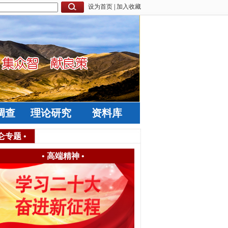
设为首页
|
加入收藏
调查
理论研究
资料库
仑专题
•
•
高端精神
•