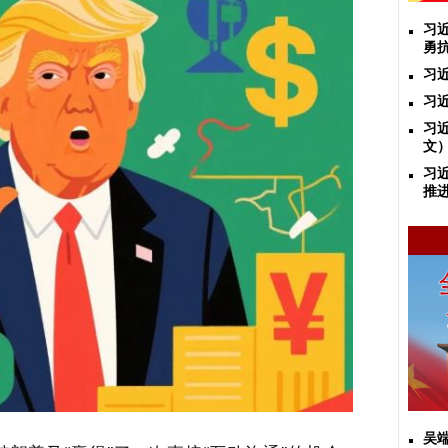
习
勇
习
习
习
文
习
推
吴