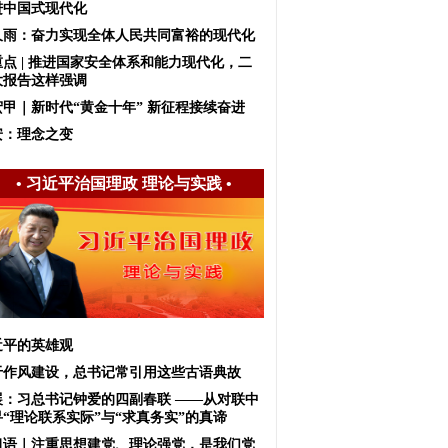
进中国式现代化
久雨：奋力实现全体人民共同富裕的现代化
重点 | 推进国家安全体系和能力现代化，二
大报告这样强调
宏甲｜新时代“黄金十年” 新征程接续奋进
安：理念之变
•
习近平治国理政 理论与实践
•
近平的英雄观
于作风建设，总书记常引用这些古语典故
展：习总书记钟爱的四副春联 ——从对联中
寻“理论联系实际”与“求真务实”的真谛
习语｜注重思想建党、理论强党，是我们党