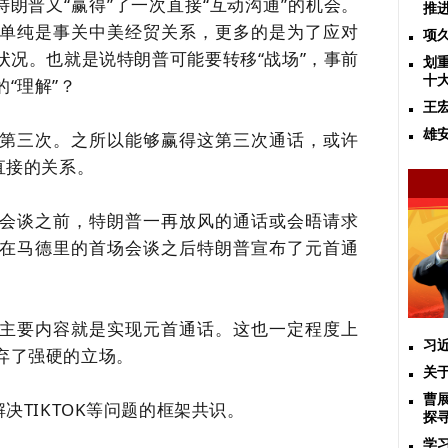
特朗普又“赢得”了一次直接“互动沟通”的机会。
推
单纯是事关中美经贸关系，更多的是为了应对
项
状况。
也就是说特朗普可能要转移
“战场”，事前
划
十
“理解”？
王
雄
第三次。之所以能够赢得这第三次通话，或许
直接的关系。
会谈之前，特朗普一再放风的通话或会晤请求
在马德里的首场会谈之后特朗普宣布了元首通
主要内容就是实现元首通话。这也一定程度上
习
弃了强硬的立场。
关
曹
解决TIKTOK等问题的框架共识。
探
学