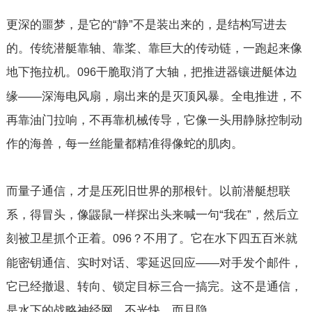
更深的噩梦，是它的“静”不是装出来的，是结构写进去
的。传统潜艇靠轴、靠桨、靠巨大的传动链，一跑起来像
地下拖拉机。
干脆取消了大轴，把推进器镶进艇体边
096
缘——深海电风扇，扇出来的是灭顶风暴。全电推进，不
再靠油门拉响，不再靠机械传导，它像一头用静脉控制动
作的海兽，每一丝能量都精准得像蛇的肌肉。
而量子通信，才是压死旧世界的那根针。以前潜艇想联
系，得冒头，像鼹鼠一样探出头来喊一句“我在”，然后立
刻被卫星抓个正着。
？不用了。它在水下四五百米就
096
能密钥通信、实时对话、零延迟回应——对手发个邮件，
它已经撤退、转向、锁定目标三合一搞完。这不是通信，
是水下的战略神经网，不光快，而且隐。