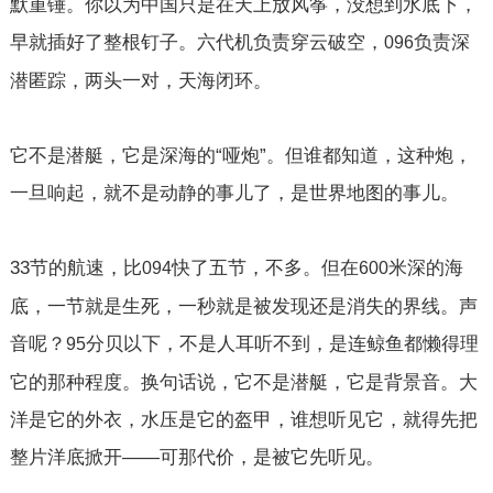
默重锤。你以为中国只是在天上放风筝，没想到水底下，
早就插好了整根钉子。六代机负责穿云破空，
负责深
096
潜匿踪，两头一对，天海闭环。
它不是潜艇，它是深海的“哑炮”。但谁都知道，这种炮，
一旦响起，就不是动静的事儿了，是世界地图的事儿。
33
节的航速，比
快了五节，不多。但在
米深的海
094
600
底，一节就是生死，一秒就是被发现还是消失的界线。声
音呢？
分贝以下，不是人耳听不到，是连鲸鱼都懒得理
95
它的那种程度。换句话说，它不是潜艇，它是背景音。大
洋是它的外衣，水压是它的盔甲，谁想听见它，就得先把
整片洋底掀开——可那代价，是被它先听见。