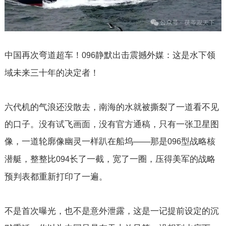
中国再次弯道超车！
静默出击震撼外媒：这是水下领
096
域未来三十年的决定者！
六代机的气浪还没散去，南海的水就被撕裂了一道看不见
的口子。没有试飞画面，没有官方通稿，只有一张卫星图
像，一道轮廓像幽灵一样趴在船坞——那是
型战略核
096
潜艇，整整比
长了一截，宽了一圈，压得美军的战略
094
预判表都重新打印了一遍。
不是首次曝光，也不是意外泄露，这是一记提前设定的沉