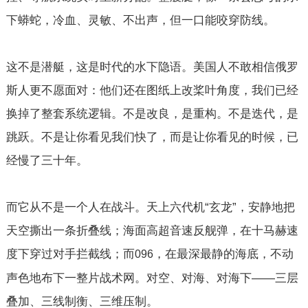
下蟒蛇，冷血、灵敏、不出声，但一口能咬穿防线。
这不是潜艇，这是时代的水下隐语。美国人不敢相信俄罗
斯人更不愿面对：他们还在图纸上改桨叶角度，我们已经
换掉了整套系统逻辑。不是改良，是重构。不是迭代，是
跳跃。不是让你看见我们快了，而是让你看见的时候，已
经慢了三十年。
而它从不是一个人在战斗。天上六代机“玄龙”，安静地把
天空撕出一条折叠线；海面高超音速反舰弹，在十马赫速
度下穿过对手拦截线；而
，在最深最静的海底，不动
096
声色地布下一整片战术网。对空、对海、对海下——三层
叠加、三线制衡、三维压制。