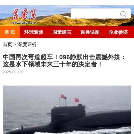
首 页
环球聚焦
国策建言
百姓话题
企业参谋
首页
>
深度评析
中国再次弯道超车！096静默出击震撼外媒：
这是水下领域未来三十年的决定者！
2025-09-18