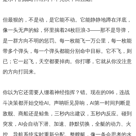
但最狠的，不是动，是它能不动。它能静静地蹲在洋底，
像一头无声的鲸，怀里揣着
枚巨浪
——那不是导弹，
24
-3
是一群方向不明的惩罚。每一枚能飞一万公里，每一枚能
带多个弹头，每一个弹头都能分别命中目标。它不飞，则
已；它一起飞，天空都要掉肉。你打哪，它就从你没注意
的方向打回来。
你以为它还需要人绷着神经指挥？错。现在的
，连战
096
斗决策都开始交给
。声呐听见异响，
第一时间判断是
AI
AI
敌舰、商船还是鲸鱼，三秒内出建议，五秒内反应。碰到
突发，
会自动下潜、加速、静默切换，全艇的动力、火
AI
控、导航系统实时重新分配。整艘艇，像一条会思考的水