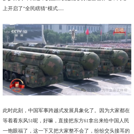
上开启了
全民瞎猜
模式
”
"
.....
此时此刻，中国军事跨越式发展具象化了。因为大家都在
等着看东风
呢，好嘛，直接把东方
拿出来给中国人民
51
61
一饱眼福了，这一下又把大家整不会了，纷纷交头接耳的