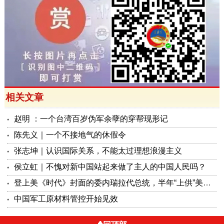
相关文章
赵明 ：一个台湾百岁伪军余孽的穿帮现形记
陈先义｜一个不接地气的休假令
张志坤｜认识国际关系，不能太过理想浪漫主义
侯立虹｜不愧对新中国站起来做了主人的中国人民吗？
登上美《时代》封面的委内瑞拉代总统，半年“上供”美国130亿美元
中国军工原材料管控开始见效