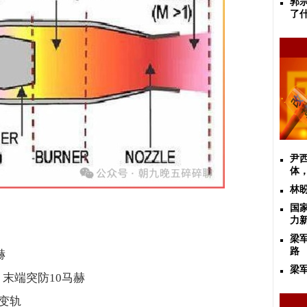
郭
了
尹
体
林
国
力
梁
路
赫
梁
 末端突防
10
马赫
变轨