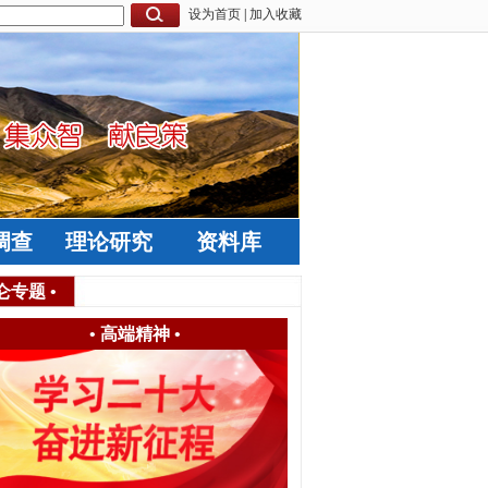
设为首页
|
加入收藏
调查
理论研究
资料库
仑专题
•
•
高端精神
•