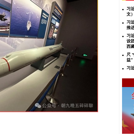
习
文
习
推
习
设
西
尺 
益”
习