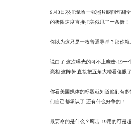
9
月
3
日彩排现场 一张照片瞬间炸翻
的极限速度直接把美俄甩了十条街！
你以为这只是一枚普通导弹？那你就
说白了 这次曝光的可不止鹰击
-19
一
亮相 这阵势 直接把五角大楼看傻眼
你看美国媒体的标题就知道他们有多
们自己都承认了 还有什么好争的！
最要命的是什么？鹰击
-19
用的可是