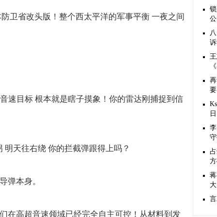
锁
本防卫省改头版！整个西太平洋的军事平衡 一夜之间
公
八
诉
王
《
再
要
音速目标 根本就是瞎子摸象！你的雷达刚捕捉到信
K
日
李
守
拐 明天往右绕 你的拦截弹跟得上吗？
占
方
蒋
枚导弹本身。
大
言
我们在高超音速领域已经完全自主可控！从材料到发