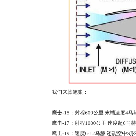
我们来算笔账：
鹰击
-15
：射程
600
公里 末端速度
4
马
鹰击
-17
：射程
1000
公里 速度超
6
马赫
鹰击
-19
：速度
6-12
马赫 还能空中
S
形