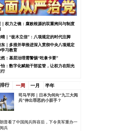
展｜权力之镜：腐败根源的双重拷问与制度
局
雅晴｜“徙木立信”：八项规定的时代注脚
继东｜多措并举推进深入贯彻中央八项规定
神学习教育
依然：基层治理需警惕“吃拿卡要”
子怡：数字化赋能干部监管，让权力在阳光
运行
排行
一周
一月
半年
司马平邦｜日本为何向“九三大阅
兵”伸出罪恶的小脏手？
朗普看了中国阅兵阵容后，下令美军重办一
阅兵