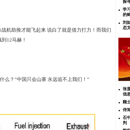
探
学
的
刘
态
1
战机助推才能飞起来 说白了就是借力打力！而我们
飙到
12
马赫！
说什么？
”
中国只会山寨 永远追不上我们！
”
张
信
顾
侍
石
判