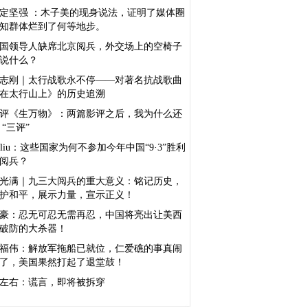
定坚强 ：木子美的现身说法，证明了媒体圈
知群体烂到了何等地步。
国领导人缺席北京阅兵，外交场上的空椅子
说什么？
志刚｜太行战歌永不停——对著名抗战歌曲
在太行山上》的历史追溯
评《生万物》：两篇影评之后，我为什么还
 “三评”
sliu：这些国家为何不参加今年中国“9·3”胜利
阅兵？
光满｜九三大阅兵的重大意义：铭记历史，
护和平，展示力量，宣示正义！
豪：忍无可忍无需再忍，中国将亮出让美西
破防的大杀器！
福伟：解放军拖船已就位，仁爱礁的事真闹
了，美国果然打起了退堂鼓！
左右：谎言，即将被拆穿