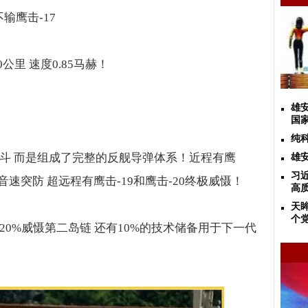
不输鹰击
-17
0
公里 速度
0.85
马赫！
雄
国
纯
独斗 而是组成了完整的反舰导弹体系！近程有鹰
雄
习
音速突防 超远程有鹰击
-19
和鹰击
-20
终极威慑！
高
天
个
20%
威慑第二岛链
还有
10%
的技术储备用于下一代