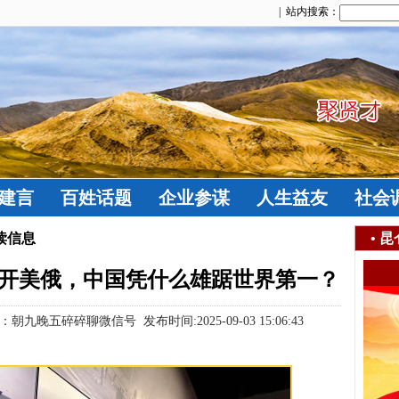
| 站内搜索：
建言
百姓话题
企业参谋
人生益友
社会
读信息
•
昆
甩开美俄，中国凭什么雄踞世界第一？
五碎碎聊微信号 发布时间:2025-09-03 15:06:43