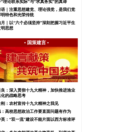
寻“理论联系实际”与“求真务实”的真谛
习语｜注重思想建党、理论强党，是我们党
鲜明特色和光荣传统
如月｜以“六个必须坚持”深刻把握习近平生
文明思想
•
国策建言
•
显良：深入贯彻十九大精神，加快推进渔业
息化的战略思考
士刚：农村宣传十九大精神之我见
旭：高校思想政治工作要直面问题有作为
中英：“双一流”建设不能片面以西方标准评