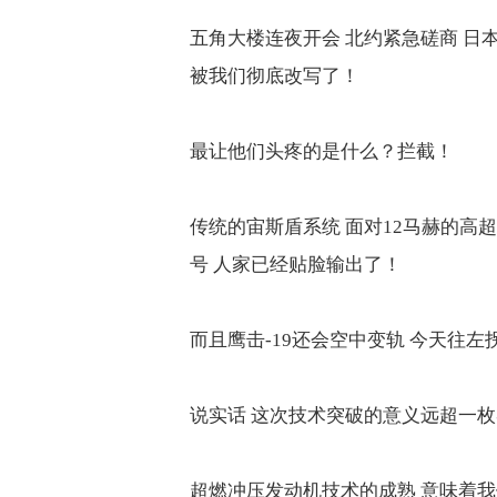
五角大楼连夜开会 北约紧急磋商 日
被我们彻底改写了！
最让他们头疼的是什么？拦截！
传统的宙斯盾系统
面对
12
马赫的高超
号 人家已经贴脸输出了！
而且鹰击
-19
还会空中变轨 今天往左
说实话 这次技术突破的意义远超一
超燃冲压发动机技术的成熟 意味着