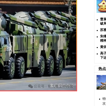
曹
破
苏
朱
精
黄
高
下
热点
特
次