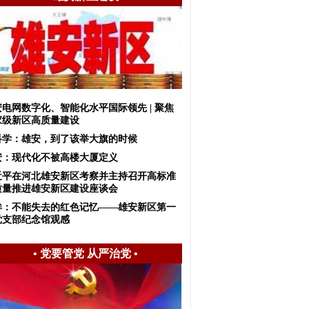
安电网数字化、智能化水平国际领先 | 聚焦
家级新区高质量建设
科学：雄安，到了该举大旗的时候
安：现代化不被高楼大厦定义
近平在河北雄安新区考察并主持召开高标准
质量推进雄安新区建设座谈会
眸：不能失去的红色记忆——雄安新区第一
党支部纪念馆观感
•
党要管党 从严治党
•