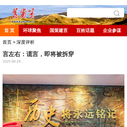
首 页
环球聚焦
国策建言
百姓话题
企业参谋
首页
>
深度评析
言左右：谎言，即将被拆穿
2025-08-28