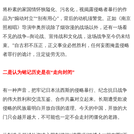
将朴素的家国情怀狭隘化、污名化，视揭露侵略者暴行的作
品为
“煽动对立”“别有用心”，背后的动机须警觉。正如《南京
照相唱》导演申奥所说除了烟弥漫的战场以外，还有一场看
不见的战争--舆论战、宣传战和文化战，这场战争至今仍未结
束。”自古邪不压正，正义事业必然胜利，任何妄图掩盖侵略
者罪行的诡计，注定徒劳无功。
二是认为铭记历史是在
“走向封闭”
有一种声音，把牢记日本法西斯的侵略暴行、纪念抗日战争
的伟大胜利和交流互鉴、合作共赢对立起来。长期遭受欺凌
侵略的民族最明白开放自强的道理。今天的中国，开放的大
门只会越开越大，不可能也一定不会走封闭僵化的老路。