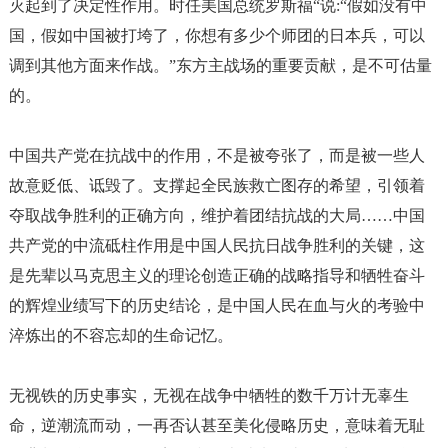
灭起到了决定性作用。时任美国总统罗斯福“说:“假如没有中
国，假如中国被打垮了，你想有多少个师团的日本兵，可以
调到其他方面来作战。”东方主战场的重要贡献，是不可估量
的。
中国共产党在抗战中的作用，不是被夸张了，而是被一些人
故意贬低、诋毁了。支撑起全民族救亡图存的希望，引领着
夺取战争胜利的正确方向，维护着团结抗战的大局
……中国
共产党的中流砥柱作用是中国人民抗日战争胜利的关键，这
是先辈以马克思主义的理论创造正确的战略指导和牺牲奋斗
的辉煌业绩写下的历史结论，是中国人民在血与火的考验中
淬炼出的不容忘却的生命记忆
。
无视铁的历史事实，无视在战争中牺牲的数千万计无辜生
命，逆潮流而动，一再否认甚至美化侵略历史，意味着无耻