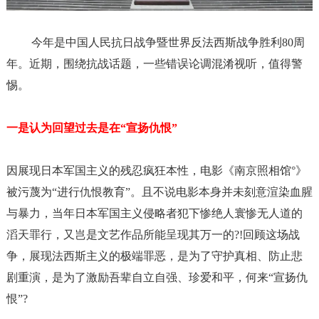
今年是中国人民抗日战争暨世界反法西斯战争胜利
80周
年。近期，围绕抗战话题，一些错误论调混淆视听，值得警
惕。
一是认为回望过去是在
“宣扬仇恨”
因展现日本军国主义的残忍疯狂本性，电影《南京照相馆
°》
被污蔑为“进行仇恨教育”。且不说电影本身并未刻意渲染血腥
与暴力，当年日本军国主义侵略者犯下惨绝人寰惨无人道的
滔天罪行，又岂是文艺作品所能呈现其万一的?!回顾这场战
争，展现法西斯主义的极端罪恶，是为了守护真相、防止悲
剧重演，是为了激励吾辈自立自强、珍爱和平，何来“宣扬仇
恨”?