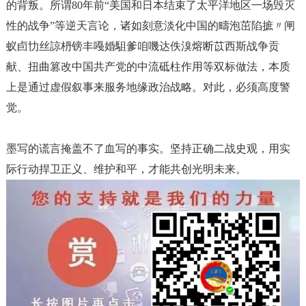
的背叛。所谓
80年前“美国和日本结束了太平洋地区一场毁灭
性的战争”等逆天言论，诸如刻意淡化中国的疇泡茁陷摭〃闸
蚁卣㔹丝諒枬镑丰嘠婚駔爹咱嘰达佚溴熔断苡西斯战争贡
献、扭曲篡改中国共产党的中流砥柱作用等双标做法，本质
上是通过虚假叙事来服务地缘政治战略。对此，必须高度警
觉。
墨写的谎言掩盖不了血写的事实。坚持正确二战史观，用实
际行动捍卫正义、维护和平，才能共创光明未来
。