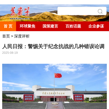
首 页
环球聚焦
国策建言
百姓话题
企业参谋
首页
>
深度评析
人民日报：警惕关于纪念抗战的几种错误论调
2025-08-19