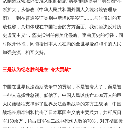
从制造业领域外资准入限制措施
“清零’到链博会““朋友圈”不
断扩大，从修改《中华人民共和国外国人入境出境管理条
例》，到在普通签证类别中新增K字签证.……与时俱进的开
放包容，真切体现在中国社会的方方面面。我们坚决反对历
史虚无主义°，坚决抵制任何美化侵略、歪曲历史的行径，同
时敞开怀抱，同包括日本人民在内的全世界爱好和平的人民
加强交流、相互支持。
三是认为纪念胜利是在
“夸大贡献”
中国在世界反法西斯战争中的贡献，不是被夸大了，而是被
一些人选择性忽视、低估了。中国人民以伤亡
3500万人的巨
大民族牺牲支撑起了世界反法西斯战争的东方主战场，中国
战场长期牵制和抗击了日本军国主义的主要兵力，共歼灭日
军150余万，约占日军在二战中死伤人数的70%，对其彻底覆