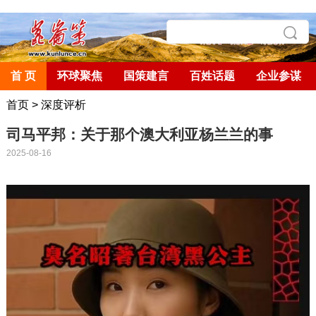
首 页
环球聚焦
国策建言
百姓话题
企业参谋
首页
>
深度评析
司马平邦：关于那个澳大利亚杨兰兰的事
2025-08-16