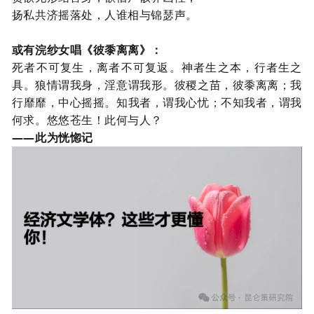
扬私共济摇落处，人谁相与锦瑟声。
或有浣纱女唱《彼黍离离》：
死者不可复生，离者不可复返。神者生之本，行者生之
具。狼情谓我身，淫意谓我形。彼稷之苗，彼黍离离；我
行靡靡，中心摇摇。知我者，谓我心忧；不知我者，谓我
何求。悠悠苍生！此何与人？
——此为恍惚记