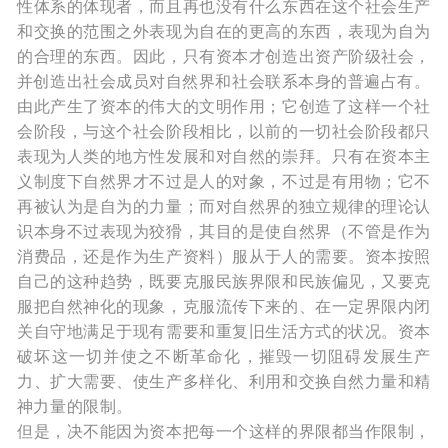
性体系的体现者，而且再也没有什么东西在这个社会生产
和交换的范围之外表现为自在的更高的东西，表现为自为
的合理的东西。因此，只有资本才创造出资产阶级社会，
并创造出社会成员对自然界和社会联系本身的普遍占有。
由此产生了资本的伟大的文明作用；它创造了这样一个社
会阶段，与这个社会阶段相比，以前的一切社会阶段都只
表现为人类的地方性发展和对自然的崇拜。只有在资本主
义制度下自然界才不过是人的对象，不过是有用物；它不
再被认为是自为的力量；而对自然界的独立规律的理论认
识本身不过表现为狡猾，其目的是使自然界（不管是作为
消费品，还是作为生产资料）服从于人的需要。资本按照
自己的这种趋势，既要克服民族界限和民族偏见，又要克
服把自然神化的现象，克服流传下来的、在一定界限内闭
关自守地满足于现有需要和重复旧生活方式的状况。资本
破坏这一切并使之不断革命化，摧毁一切阻碍发展生产
力、扩大需要、使生产多样化、利用和交换自然力量和精
神力量的限制。
但是，决不能因为资本把每一个这样的界限都当作限制，