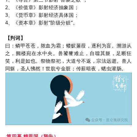
2、
《价值章》影射经济抽象国；
3、
《货币章》影射经济具体国；
4、
《资本章》影射“阶级分赃”。
【判词】
曰：鳞甲苍苍，脓血为霜；蝼蚁蒹葭，逐利为盲。溯游从
之，阙楼宛在水中央。兽饕餮难止，自噬其躯，足断狂
笑，利是如也。祭物祭祀，大道兮不返，宗法远逝。兽人
同躯，圣人怫然！
世肮兮金脏；传薪暗夜，蟋虫灌肠。
第四幕
精思国
（预告）