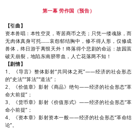
第一幕
劳作国
（预告）
【引曲】
资本兽唱
：本性空灵，寄居商币之壳；只凭一缕魂脉，而
无肉体真身可托
……哀怨郁结胸中，修不得
人形，仅修成
兽
体，终日游于离恨天外！
终落得个悲剧的命运：故园茧
破天崩裂，地陷东南脐带血，人亡花落两不知！
【剧情】
1、
《导言》整体影射“共同体之死”——经济的社会形态
的“史法”“算法”“道法”；
2、
《价值章》影射《商品》绝句——经济的社会形态“革
命大前提”；
3、
《货币章》影射《价值形式》——经济的社会形态“革
命小前提”；
4、
《资本章》影射资本一般——经济的社会形态“革命结
论”。