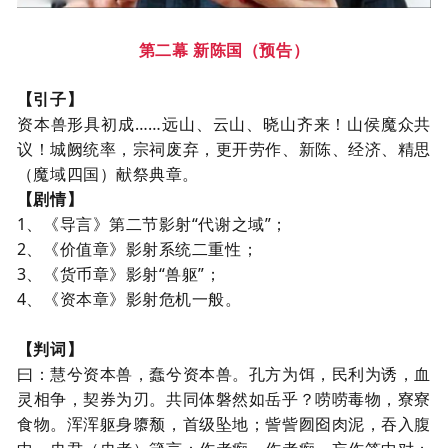
第二幕
新陈国
（预告）
【引子】
资本兽形具初成
……远山、云山、晓山齐来！山侯魔众共
议！城阙统率，宗祠废弃，更开劳作、新陈、经济、
精思
（魔域四国）献祭典章。
【剧情】
1、
《导言》第二节影射“代谢之域”；
2、
《价值章》影射系统二重性；
3、
《货币章》影射“兽躯”；
4、
《资本章》影射危机一般。
【判词】
曰：慧兮资本兽，蠢兮资本兽。孔方为饵，民利为诱，血
灵相争，契券为刃。共同体磐然如岳乎？唠唠毒物，寮寮
食物。浑浑躯身隳颓，首级坠地；訾訾囫囵肉泥，吞入腹