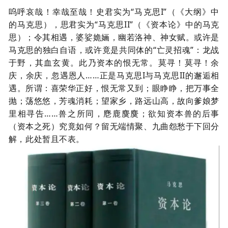
呜呼哀哉！幸哉至哉！史君实为
“马克思
I
”
（《大纲》中
的马克思），思君实为
“马克思
II
”（《资本论》中的马克
思）；令其相遇，
婆娑
姽婳，幽若洛神、神女赋。或许是
马克思的独白自语，或许竟是共同体的
“亡灵招魂”：龙战
于野，其血玄黄。此乃资本的恨无常。莫寻！莫寻！余
庆，余庆，忽遇恩人……正是马克思
I
与马克思
II
的邂逅相
遇。所谓：喜荣华正好，恨无常又到；眼睁睁，把万事全
抛；荡悠悠，芳魂消耗；望家乡，路远山高，故向爹娘梦
里相寻告……兽之所同，麀鹿麌麌；欲知资本兽的后事
（资本之死）究竟如何？留无端情聚、九曲怨愁于下回分
解，此处暂且不表。