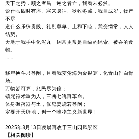
天下之势，顺之者昌，逆之者亡，我看未必然。
说什么四时有序、寒来暑往、秋收冬藏，我自成岁，物产
不尽；
道什么乐殊贵贱、礼别尊卑、上和下睦，我变纲常，人人
结契。
天地于我手中
化泥丸，纲常更常是自缢的绳索、被吞的食
物。
……
移星换斗只等闲，且看我变沧海为金银窟，化青山作白骨
场。
万物皆可算，兆民尽为僮；
镇咒符术重为人，三魂七魄再革命。
体身碾落器与土，伥鬼焚烧若等闲；
定要开天辟地，创一个唯物主义新世界！
2025
年
8
月
13
日凌晨再改于三山
园
风景区
【相关阅读】