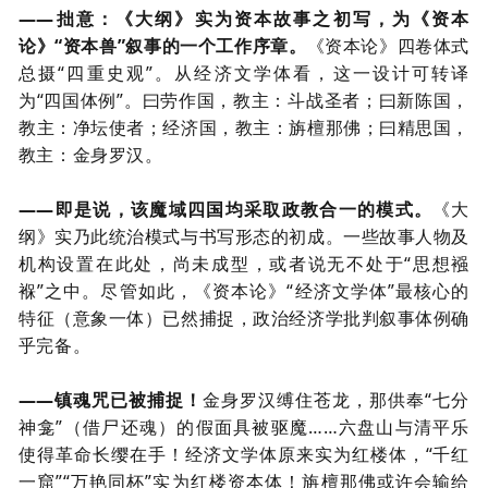
——拙意：《大纲》实为资本故事之初写，为《资本
论》“资本兽”叙事的一个工作序章。
《资本论》四卷体式
总摄“四重史观”。从经济文学体看，这一设计可转译
为“四国体例”。曰劳作国，教主：斗战圣者；曰新陈国，
教主：净坛使者
；
经济国，教主：旃檀那佛；曰精思国，
教主：金身罗汉。
——即是说，该魔域四国均采取政教合一的模式。
《大
纲》实乃此统治模式与书写形态的初成。一些故事人物及
机构设置在此处，尚未成型，或者说无不处于“思想襁
褓”之中。尽管如此，
《资本论》
“经济文学体”最核心的
特征（意象一体）已然捕捉，政治经济学批判叙事体例确
乎完备。
——镇魂咒已被捕捉！
金身罗汉缚住苍龙，那供奉“七分
神龛”（借尸还魂）的假面具被驱魔……
六盘山
与
清平乐
使得革命
长缨在手
！经济文学体原来实为红楼体，
“千红
一窟”“万艳同杯”实为红楼资本体！旃檀那佛或许会输给