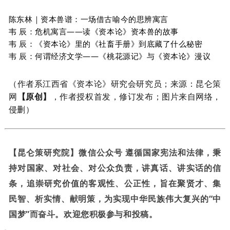
陈东林｜资本兽谱：一场借古喻今的思辨寓言
韦 辰：危机寓言——读《资本论》资本兽的故事
韦 辰：《资本论》里的《社畜手册》到底藏了什么秘密
韦 辰：何谓经济文学——《桃花源记》与《资本论》漫议
（作者系江西省《资本论》研究会研究员；来源：昆仑策
网
【原创】
，作者授权首发，修订发布；图片来自网络，
侵删）
【昆仑策研究院】微信公众号 遵循国家宪法和法律，秉
持对国家、对社会、对公众负责，讲真话、讲实话的信
条，追崇研究价值的客观性、公正性，旨在聚贤才、集
民智、析实情、献明策，为实现中华民族伟大复兴的“中
国梦”而奋斗。欢迎您积极参与和投稿。