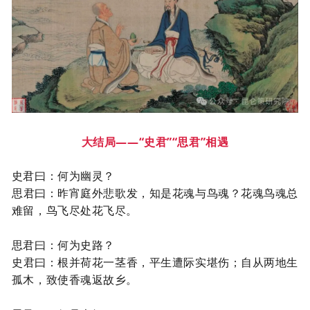
大结局
——“史君”“思君”相遇
史君曰：何为幽灵？
思君曰：昨宵庭外悲歌发，知是花魂与鸟魂？花魂鸟魂总
难留，鸟飞尽处花飞尽。
思君曰：何为史路？
史君曰：根并荷花一茎香，平生遭际实堪伤；自从两地生
孤木，致使香魂返故乡。