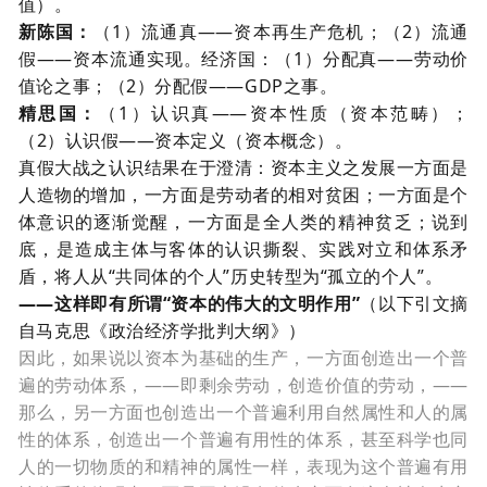
值）。
新陈国
：
（
1
）流通真——资本再生产危机；（
2
）流通
假——资本流通实现。
经济国
：（
1
）分配真——劳动价
值论之事；（
2
）分配假——
GDP
之事。
精思国
：
（
1
）认识真——资本性质（资本范畴）；
（
2
）认识假——资本定义（资本概念）。
真假大战之认识结果在于澄清：资本主义之发展一方面是
人造物的增加，一方面是劳动者的相对贫困；一方面是个
体意识的逐渐觉醒，一方面是全人类的精神贫乏；说到
底，是造成主体与客体的认识撕裂、实践对立和体系矛
盾，将人从“共同体的个人”历史转型为“孤立的个人”。
——这样即有所谓“资本的伟大的文明作用”
（以下引文摘
自马克思《政治经济学批判大纲》）
因此，如果说以资本为基础的生产，一方面创造出一个普
遍的劳动体系，
——即剩余劳动，创造价值的劳动，——
那么，另一方面也创造出一个普遍利用自然属性和人的属
性的体系，创造出一个普遍有用性的体系，甚至科学也同
人的一切物质的和精神的属性一样，表现为这个普遍有用