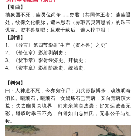
【引曲】
抽
象国不死，幽灵位尚争
……史君（共同体王者）遽幽退
处，欲保文化根脉，遭来思君（赤瑕宫灵河思者）的珠玉
讥言。资本兽复唱：且观千载后，谁人椁中泪！
【剧情】
1、
《导言》第四节影射“生产（资本兽）之史”
2、
《价值章》影射剥削史；
3、
《货币章》影射经济史、拜物
史；
4、
《资本章》影射阶级史、统治史。
【判词】
曰：人神道不死，今亦鬼守尸；刀兵形骸搏杀，魂魄明晦
消长。嘲顽石，嘲顽石！女娲炼石已荒唐，又向荒唐演大
荒；失去幽灵真境界，幻来亲就臭皮囊；好知运败金无
彩，堪叹时乖玉不光；白骨如山忘姓氏，无非公子与红
妆。