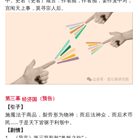
中。史君（史者）箴言：作者痴，作者痴，妄作笼中对；
宫闱天上事，莫寻宗人后。
第三幕
（预告）
经济国
【引子】
施魇法于商品，
裂劳形为物神；而后法神众，而后术币
民
……于是天下皆驱于利彀中。
【剧情】
1、
《导言》第三节影射“兽躯之欲”；