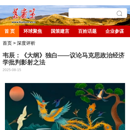
首 页
环球聚焦
国策建言
百姓话题
企业参谋
首页
>
深度评析
韦辰：《大纲》独白——议论马克思政治经济
学批判影射之法
2025-08-15