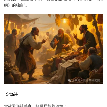
纲》的独白”。
定场诗
贪欲无形结兽身，欲借尸骸养凶性；