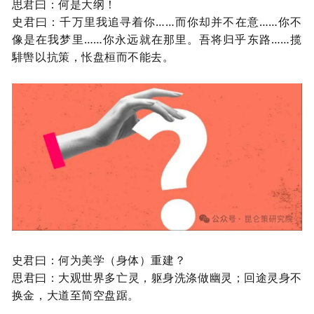
思君
曰：何是大纲！
史君曰：千万里我追寻着你
……而你却并不在意……你不
像是在我梦里……你永远就在那里。吾将归乎东路……揽
騑辔以抗策，怅盘桓而不能去。
史君曰：何为美学（身体）重建？
思君曰：大观世界多亡灵
，躯身洗涤做幽灵；回途灵身不
换金，大道至简空盘踞。