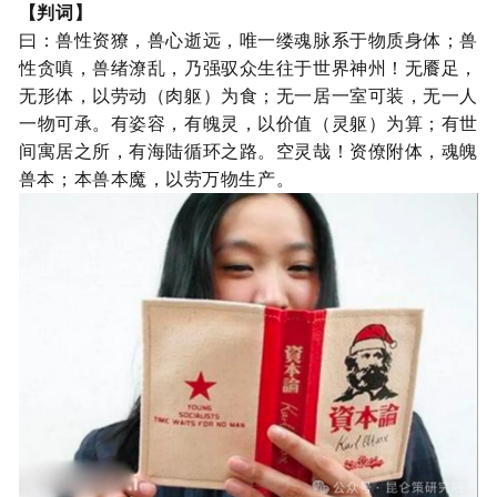
【判词】
曰：兽性资獠，兽心
逝远，唯一缕魂脉系于物质身体；兽
性贪嗔，兽绪潦乱，乃强驭众生往于世界神州！无餍足，
无形体，以劳动（肉躯）为食；无一居一室可装，无一人
一物可承。有姿容，有魄灵，以价值（灵躯）为算；有世
间寓居之所，有海陆循环之路。空灵哉！资僚附体，魂魄
兽本；本兽本魔，以劳万物生产。