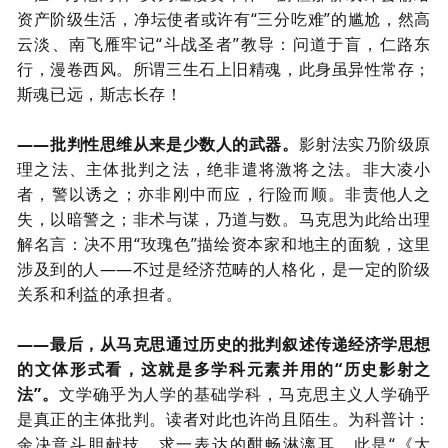
资产阶级生活，净坛使者或许有“三分吃难”的尴尬，然高
云淡、南飞雁牢记“斗战圣者”教导：问道于盲，仁路东
行，漫卷西风。所谓三生石上旧精魂，此身虽异性常存；
斯魂已远，斯志长存！
——批判性思维从来是少数人的武器。
影射法实乃阶级原
理之法、主体批判之法，绝非遣将激将之法。非大凌小
者，警以诱之；亦非刚中而应，行险而顺。非责他人之
失，以暗警之；非术与谋，乃道与数。马克思为此给出理
解名言：
决不用
“玫瑰色”描绘资本家和地主的面貌，这里
涉及到的人——不过是经济范畴的人格化，是一定的阶级
关系和利益的承担者。
——最后，从马克思通过历史的批判叙述传递经济学思想
的文体形式看，这就是多学科元素并用的“历史影射之
法”。
文学确乎为人学的基础学科，马克思主义人学确乎
是真正的主体批判。读者对此也许尚且陌生。为科普计：
余决意斗胆献技，求一表达的酣畅淋漓耳。此是“《大