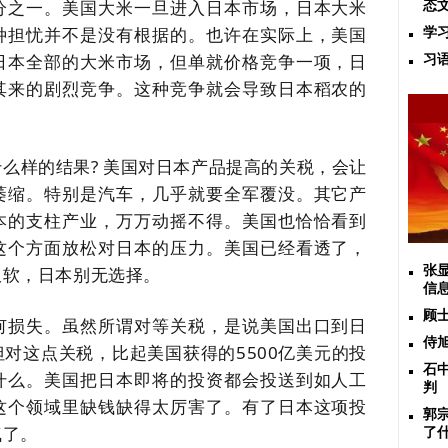
分之一。美国大米一旦进入日本市场，日本大米
态
种担忧并不是没有根据的。也许在实际上，美国
学
日本全部的大米市场，但单就价格竞争一项，日
习
其来的剧烈竞争。这种竞争就会导致日本稻农的
什么样的结果
? 美国对日本产品提高的关税，会让
萎缩。特别是汽车，几乎就要全军覆没。其它产
本的支柱产业，万万动摇不得。美国也恰恰看到
这个方面放松对日本的压力。美国已经看透了，
服软，日本别无选择。
张
信
顾
何损失。虽然所谓对等关税，是说美国出口到日
侍
但对这点关税，比起美国获得的5500亿美元的投
石
什么。美国把日本即将的投资都会投送到如人工
判
这个领域里缺钱缺得太厉害了。有了日本这项投
郭
气了。
了