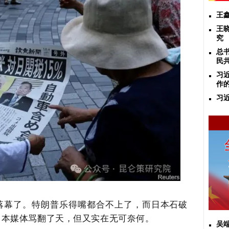
王
王
究
总
民
习
作
习
落幕了。特朗普乐得嘴都合不上了，而日本石破
日本媒体骂翻了天，但又实在无可奈何。
吴