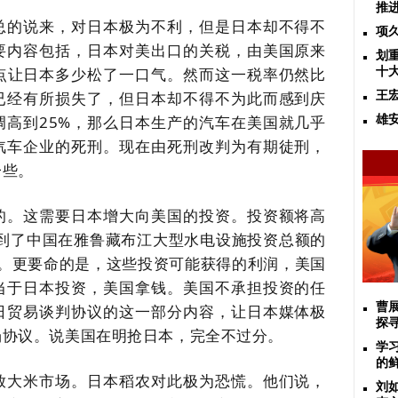
推
总的说来，对日本极为不利，但是日本却不得不
项
要内容包括，日本对美出口的关税，由美国原来
划
一点让日本多少松了一口气。然而这一税率仍然比
十
已经有所损失了，但日本却不得不为此而感到庆
王
调高到25%，那么日本生产的汽车在美国就几乎
雄
汽车企业的死刑。现在由死刑改判为有期徒刑，
一些。
的。这需要日本增大向美国的投资。投资额将高
达到了中国在雅鲁藏布江大型水电设施投资总额的
数额。更要命的是，这些投资可能获得的利润，美国
相当于日本投资，美国拿钱。美国不承担投资的任
曹
日贸易谈判协议的这一部分内容，让日本媒体极
探
场协议。说美国在明抢日本，完全不过分。
学
的
放大米市场。日本稻农对此极为恐慌。他们说，
刘