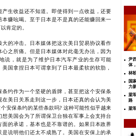
能产生收益还不知道。即使得到一点收益，还要
的赔本赚吆喝。至于日本是不是真的还能赚回来一
可以肯定的。
极大的冲击。日本媒体把这次美日贸易协议看作
体心之所痛。但是日本媒体对此毫无办法，因为
地说，就是为了维护日本汽车产业的生存可能
尹
体
。美国拿捏日本可谓拿到了日本最柔软的软肋，
林
国
力
保条约作为一个坚硬的盾牌，甚至把这个安保条
梁
现在美日关系走到这一步，日本还真的会认为美
路
这个安保条约的某些条款吗
? 这种可能性似乎越来
梁
幻想美国会为了所谓保卫台独在军事上会支持台
方面的承诺，基本也是不靠谱的。如果日本政界
只是说明他们还太不成熟了。美国在安保上的承