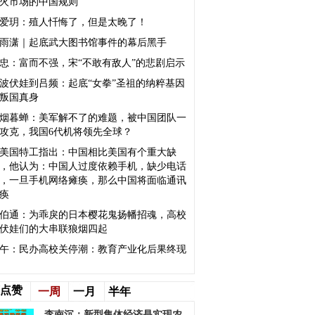
火市场的中国规则
爱玥：殖人忏悔了，但是太晚了！
雨潇｜起底武大图书馆事件的幕后黑手
忠：富而不强，宋“不敢有敌人”的悲剧启示
波伏娃到吕频：起底“女拳”圣祖的纳粹基因
叛国真身
烟暮蝉：美军解不了的难题，被中国团队一
攻克，我国6代机将领先全球？
美国特工指出：中国相比美国有个重大缺
，他认为：中国人过度依赖手机，缺少电话
，一旦手机网络瘫痪，那么中国将面临通讯
痪
伯通：为乖戾的日本樱花鬼扬幡招魂，高校
伏娃们的大串联狼烟四起
午：民办高校关停潮：教育产业化后果终现
点赞
一周
一月
半年
李南沉：新型集体经济是实现农