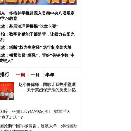
继东｜多措并举推进深入贯彻中央八项规定
神学习教育
依然：基层治理需警惕“吃拿卡要”
子怡：数字化赋能干部监管，让权力在阳光
运行
依然：斩断“权力生意经” 筑牢制度防火墙
依然：攥紧监督“缰绳”，管好“关键少数”中
关键人”
排行
一周
一月
半年
赵小鲁律师：国歌让我热泪盈眶
——关于英烈保护法的历史回忆
闲碎：坐拥1.3万亿的杨小姐！财富滔天
“查无此人”？
国抢购中国军械装备，这波大单，炸出国际