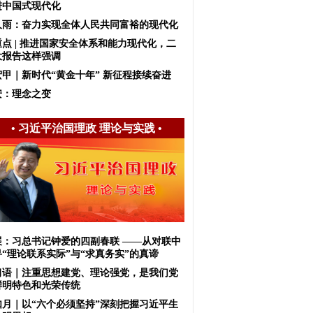
进中国式现代化
久雨：奋力实现全体人民共同富裕的现代化
重点 | 推进国家安全体系和能力现代化，二
大报告这样强调
宏甲｜新时代“黄金十年” 新征程接续奋进
安：理念之变
•
习近平治国理政 理论与实践
•
展：习总书记钟爱的四副春联 ——从对联中
寻“理论联系实际”与“求真务实”的真谛
习语｜注重思想建党、理论强党，是我们党
鲜明特色和光荣传统
如月｜以“六个必须坚持”深刻把握习近平生