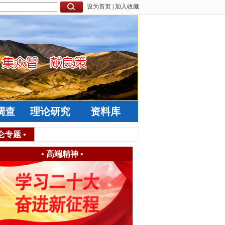
设为首页
|
加入收藏
调查
理论研究
资料库
仑专题
•
•
高端精神
•