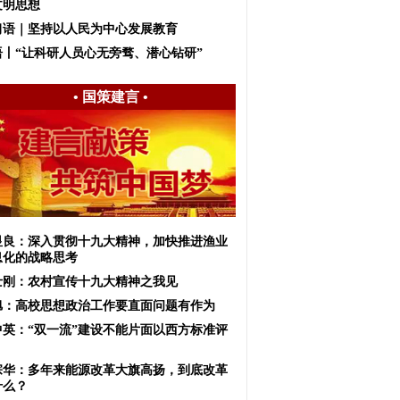
文明思想
习语｜坚持以人民为中心发展教育
语丨“让科研人员心无旁骛、潜心钻研”
•
国策建言
•
显良：深入贯彻十九大精神，加快推进渔业
息化的战略思考
士刚：农村宣传十九大精神之我见
旭：高校思想政治工作要直面问题有作为
中英：“双一流”建设不能片面以西方标准评
宗华：多年来能源改革大旗高扬，到底改革
什么？