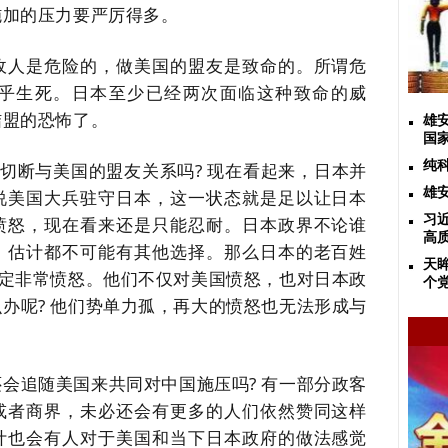
施加的压力要严厉得多。
敌人是危险的，做美国的盟友是致命的。所谓危
乎生死。日本至少已经两次面临这种致命的威
结盟的恐怖了。
雄
国
纯
切断与美国的盟友关系吗
?
现在看起来，日本并
雄
说美国大兵驻守日本，这一状态就是足以让日本
习
愤怒，现在看来还是只能忍耐。日本政界不论谁
高
，估计都不可能有其他选择。那么日本的老百姓
天
定非常愤怒。他们不仅对美国愤怒，也对日本政
个
么办呢
?
他们势单力孤，再大的愤怒也无法形成与
还会追随美国来共同对中国施压吗
?
有一部分政客
或者商界，未必还会有更多的人们依然赞同这样
计也会有人对于美国和当下日本政府的做法感觉