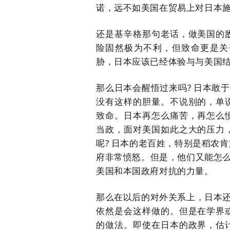
诺，远不如美国在贸易上对日本
还是基辛格那句老话，做美国的
险固然极为不利，但致命更是关
胁，日本应该已经体验与与美国
那么日本会醒悟过来吗
?
日本敢于
没有这样的胆量。不说别的，单
致命。日本再怎么痛苦，再
怎么
当政，面对美国如此之大的压力
呢
?
日本的老百姓，特别是稻农肯
府非常愤怒。但是，他们又能怎
美国和本国政府对抗的力量。
那么
在
以后的对外关系上，日本
依然是会这样做的。但是在学
界
的做法。即使在日本的政界，估