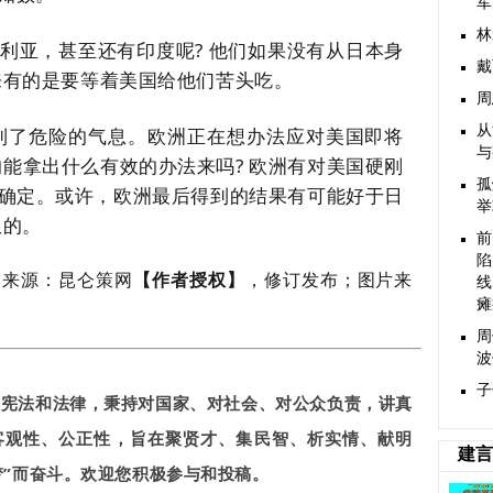
军
林
利亚，甚至还有印度呢
?
他们如果没有从日本身
戴
来有的是要等着美国给他们苦头吃。
周
从
到了危险的气息。欧洲正在想办法应对美国即将
与
的能拿出什么有效的办法来吗
? 欧洲有对美国硬刚
孤
难确定。或许，欧洲最后得到的结果有可能好于日
举
限的。
前
陷
；来源：昆仑策网
【作者授权】
，
修订发布；图片来
线
瘫
周
波
子
家宪法和法律，秉持对国家、对社会、对公众负责，讲真
客观性、公正性，旨在聚贤才、集民智、析实情、献明
建言
梦”而奋斗。欢迎您积极参与和投稿。