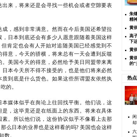
达出来，将来还是会寻找一些机会或者空隙要表
朱
精
达成，感到非常满意。然而在今后美国还希望拉
黄
候，日本到底还会有多少人愿意跟随着美国这样
高
下
，但肯定也会有人开始对追随美国已经感觉到不
黄
的得意，今天的骄横，将来总有一天会遭到反噬
黄
的。美国今天的得意，必然给予美日同盟带来离
的“
，日本今天所不得不接受的，也是他们将来必然
本质
到底是什么货色。如果这些所谓盟友依然执
热点
们吃的。
日本媒体似乎在舆论上往回找平衡。他们说，这
但是，这毕竟还是在纸面上的东西。将来在具体
闲
因素。所以他们说，这份协议似乎不像看上去那
却
。那么日本的业界也是这样看的吗
? 美国也会这样
六
未知数。