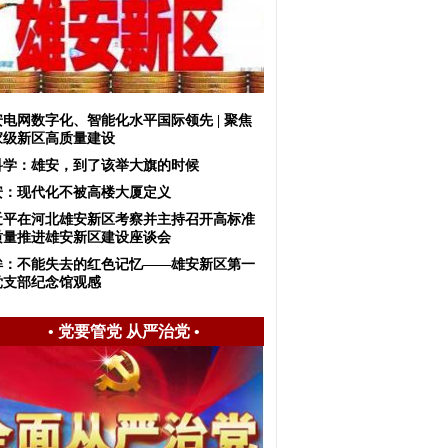
安电网数字化、智能化水平国际领先 | 聚焦
家级新区高质量建设
科学：雄安，到了该举大旗的时候
安：现代化不被高楼大厦定义
近平在河北雄安新区考察并主持召开高标准
质量推进雄安新区建设座谈会
眸：不能失去的红色记忆——雄安新区第一
党支部纪念馆观感
•
党要管党 从严治党
•