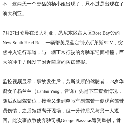
不，这两天一个更猛的杨小姐出现了，只不过是出现在了
澳大利亚。
7
月
日凌晨在澳大利亚，悉尼东区富人区
旁的
27
Rose Bay
，一辆蒂芙尼蓝定制劳斯莱斯
，突
New South Head Rd
SUV
然冲入逆行车道，与一辆正常行驶的奔驰车迎面相撞，巨
大的冲击力触发了附近商店的防盗警报。
监控视频显示，事故发生后，劳斯莱斯的驾驶者，
岁华
23
裔女子杨兰兰（
，音译）先是下车查看情况，
Lanlan Yang
随后返回驾驶位，接着又走到奔驰车副驾驶一侧观察驾驶
员伤情，之后短暂离开现场，但一分钟后又与另一人返
回。此次事故致使奔驰司机
遭受重创，骨
George Plassaras