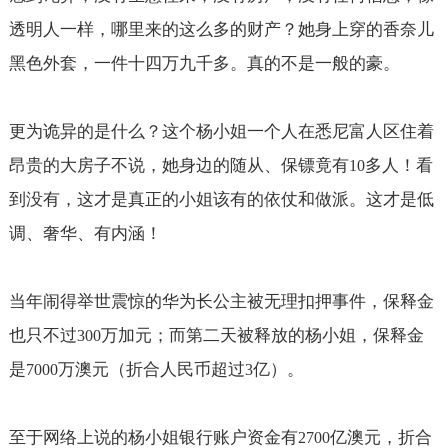
透明人一样，哪里来的这么多的财产？她身上穿的香奈儿
黑色外套，一件十四万九千多。真的不是一般的豪。
更为诡异的是什么？这个杨小姐一个人在悉尼富人区住着
昂贵的大房子不说，她身边的随从、保镖竟有
多人！看
10
到没有，这才是真正的小姐该有的依仗和做派。这才是低
调、奢华、有内涵！
当年闹得举世震惊的华为长公主被无理扣押事件，保释金
也只不过
万加元；而第二天被释放的杨小姐，保释金
300
是
万澳元（折合人民币超过
亿）。
7000
3
至于网络上说的杨小姐银行账户资金有
亿澳元，折合
2700