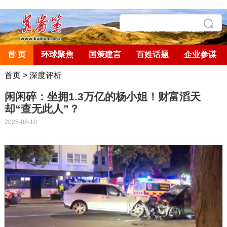
首 页
环球聚焦
国策建言
百姓话题
企业参谋
首页
>
深度评析
闲闲碎：坐拥1.3万亿的杨小姐！财富滔天
却“查无此人”？
2025-08-10