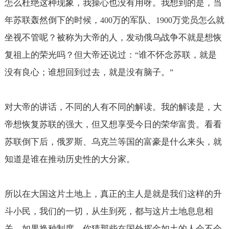
怎么杜绝这种现象，我操心也没有用呀。我想到的是，当
年苏联轰然倒下的时候，
万的军队、
万党员怎么就
400
1900
坐视不管呢？被称为大帝的人，发动俄乌战争不就是想恢
复祖上的荣光吗？但大帝还说过：
谁不怀念苏联，就是
“
没有良心；谁想回到过去，就是没有脑子。
”
对大帝的讲话，不同的人有不同的解读。我的解读是，大
帝想恢复苏联的强大，但又想享受今日的荣华富贵。看看
苏联倒下后，俄罗斯、乌克兰等国的富豪是什么来头，就
知道是谁在推动历史性的大分家。
所以在大国这片土地上，真正的主人是就是我们这样的升
斗小民，我们的一切，从生到死，都与这片土地息息相
关。如果换种制度，你猜那些在国外挥金如土的人会不会