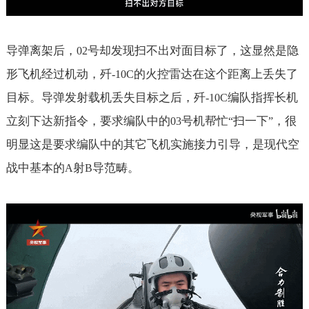
导弹离架后，
号却发现扫不出对面目标了，这显然是隐
02
形飞机经过机动，歼
的火控雷达在这个距离上丢失了
-10C
目标。导弹发射载机丢失目标之后，歼
编队指挥长机
-10C
立刻下达新指令，要求编队中的
号机帮忙
扫一下
，很
03
“
”
明显这是要求编队中的其它飞机实施接力引导，是现代空
战中基本的
射
导范畴。
A
B