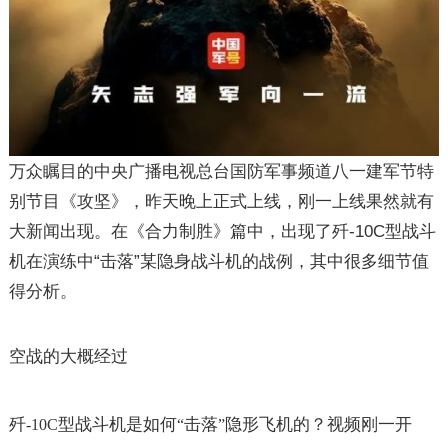
万众瞩目的中央广播电视总台国防军事频道八一建军节特
别节目《攻坚》，昨天晚上正式上线，刚一上线果然就有
大新闻出现。在《合力制胜》篇中，出现了歼
-10C
型战斗
机在演练中
“
击落
”
某隐身战斗机的战例，其中很多细节值
得分析。
空战的大概经过
歼
型战斗机是如何
击落
隐形飞机的？视频刚一开
-10C
“
”