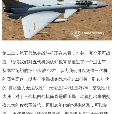
第二点，第五代隐身战斗机现在来看，也并非完全不可战
胜。话说我们对五代机的认知也算是走过了一个过山车，
从本世纪初的
歼
大战
，认为我们可以凭借三代机
“
-8
F-22”
的高空高速，以多打少靠掠袭战术把
打掉；到
年代
F-22
10
的
拼尽全力无法战胜
，无论是
还是歼
，空战性能
“
”
F-22
-20
太强，对于三代机四代机简直是碾压局，动辄打出来的交
换比大的你都不敢信。再到
年代的
拥抱体系，可以制
20
“
胜
，五代机的性能很强是真的，但是也不是完全没有破
”