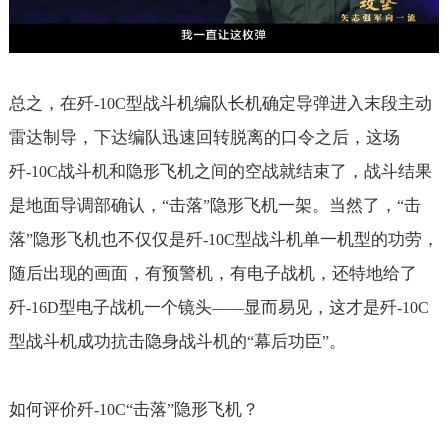
总之，在歼
型战斗机编队长机确定导弹进入末段主动
-10C
雷达制导，下达编队迅速回转脱离的口令之后，这场
歼
战斗机和隐形飞机之间的空战就结束了，战斗结果
-10C
是地面导调部确认，
击落
隐形飞机一架。当然了，
击
“
”
“
落
隐形飞机也不仅仅是歼
型战斗机单一机型的功劳，
”
-10C
随后出现的画面，有预警机，有电子战机，还特地给了
歼
型电子战机一个镜头
显而易见，这才是歼
-16D
——
-10C
型战斗机成功抗击隐身战斗机的
幕后功臣
。
“
”
如何评价歼
击落
隐形飞机？
-10C“
”