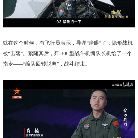
就在这个时候，有飞行员表示，导弹
睁眼
了，隐形战机
“
”
被
击落
。紧随其后，歼
型战斗机编队长机给了一个
“
”
-10C
指令
编队回转脱离
，战斗结束。
——“
”