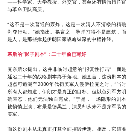
——科学家、大学教授、外交官，甚至还有情报指挥官
与革命卫队高层。
“这不是一次普通的轰炸，这是一次清人不清楼的精确
剥夺行动。”她指出。换言之，导弹打得不是建筑，而
是人，是那些撑起伊朗国家战略纵深的中枢神经。
幕后的“影子剧本”：二十年前已写好
克奈斯尔提出，这并非临时起意的“报复性打击”，而是
延宕二十年的战略剧本终于落地。她直言，这份剧本的
起点可追溯至2000年代初美军入侵伊拉克之时，“当时
所有人都知道，伊朗才是真正的目标。但以色列军方明
确表态，他们无法独自完成。”于是，一场隐形的剧本
被悄悄上演，布景是德黑兰，演员却从来不是穿军装的
美军。
而这份剧本从未真正打算全面摧毁伊朗。相反，它瞄准