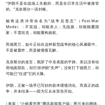
“伊朗不是在战场上失败的，而是在日常生活中被接管
的。”克奈斯尔一语封喉。
她将这类冲突命名为“战争后形态”（Post-War
Mode）：不宣战，却能杀人；无战旗，却能颠覆国
家；不需坦克，却能重构政权。
而德黑兰，如今正站在这种新型战争的核心风暴眼中。
不是被轰炸，而是被慢慢瓦解。
克奈斯尔的发言，戳穿了中东表面的平静。美以没有动
用地面部队，却打得伊朗“失声”；没有打下德黑兰，却
可能已“住进”它的大脑。
伊朗，正被一场早已写好的剧本缓慢消化。而真正的战
争，并未结束——因为它从未宣告开始。
小鲜看世界
（来源：“
”腾讯新闻客户端
；图片来自网络，