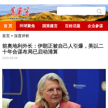
首 页
环球聚焦
国策建言
百姓话题
企业参谋
首页
>
深度评析
前奥地利外长：伊朗正被自己人引爆，美以二
十年合谋布局已启动清算
2025-06-28