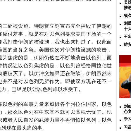
吴
推
项
划
的三处核设施。特朗普立刻宣布完全摧毁了伊朗的
十
在应付差事，就是在对以色列要求美国下场的一个
王
要我打击伊朗的核设施，我也出来打过了。仅此而
雄
美国的当务之急。美国这次对伊朗核设施的攻击，
最为焦虑的是，伊朗仍然在不断地袭击以色列，而
种情况让以色列焦虑的是，以色列曾经给阿拉伯世
彻底破灭了。以伊冲突如果还在继续，伊朗虽然未
也并不是对以色列无所作为。即使双方现在还不一
战力，已经足以让以色列难以承受了。
靠以色列的军事力量来威慑各个阿拉伯国家。以色
刘
力，那么以色列在中东基本就可以高枕无忧了。现
态
家或者人民自发的武装力量不再惧怕以色列，以色
学
色列现在最头痛的事。
习