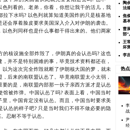
陶
以色列看的。老弟，你看，你想让我干的活儿，我
法
都拉下水吗
?
以色列就算知道美国炸的只是核基地
焦
基
是还会厚着脸皮要求美国深入介入对伊朗的袭击。
曹
，以色列同样也是什么事都干得出来的。他们两家
部
王
坏
方的核设施全部炸毁了，伊朗真的会认怂吗
?
这也
李
建，并不是特别困难的事，毕竟技术资料都还在，
。以为这次完全炸毁就断了伊朗核大国的梦，就未
热点
盟，后来的南联盟认怂了。毕竟南联盟太小太弱，
重要的是，南联盟内部那一伙子亲西方派才是认怂
使馆被炸弹。中国认怂了吗
?
表面上看，中国当时
子里，中国肯定没有认怂。而且，中国当时要求美
李
是认怂的样子吧
?
只是当时我们不得不做必要的隐
战
谋。忍耐不等于认怂。
尹
经