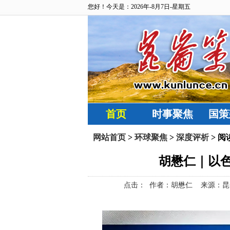
您好！今天是：2026年-8月7日-星期五
首页
时事聚焦
国策
网站首页
>
环球聚焦
>
深度评析
> 阅
胡懋仁｜以
点击：
作者：胡懋仁 来源：昆仑策网【