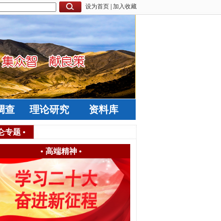
设为首页
|
加入收藏
调查
理论研究
资料库
仑专题
•
•
高端精神
•