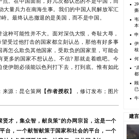
一点。在中国面前，好几次都认怂的不是中国，而
2
动大量兵力在南海生事。我们的中国人民解放军汇
撕
对峙。最终认怂撤退的是美国，而不是中国。
韦
本
计这种可能性并不大。面对深仇大恨，奇耻大辱，
申
希望受过他打击的国家都立刻认怂，那他有好多事
伊
国再怎么欺负其他国家，受欺负的国家里，可能会
核
有更多的国家不想认怂。不信
?
那就走着瞧吧。今
何
迫使伊朗必须能以色列打下去，打到底。惟有如此
“
。
都
顾
已
；来源：
昆仑策网
【作者授权】
，修订发布；
图片
牛
建言
贤才，集众智，献良策”的办网宗旨，这是一个
平台，一个献智献策于国家和社会的平台，一个