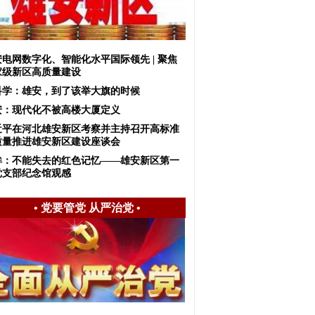
安电网数字化、智能化水平国际领先 | 聚焦
家级新区高质量建设
科学：雄安，到了该举大旗的时候
安：现代化不被高楼大厦定义
近平在河北雄安新区考察并主持召开高标准
质量推进雄安新区建设座谈会
眸：不能失去的红色记忆——雄安新区第一
党支部纪念馆观感
•
党要管党 从严治党
•