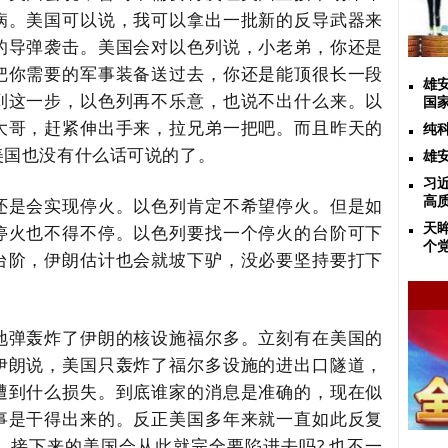
病。美国可以说，我可以拿出一批新的反导武器来
的导弹袭击。美国会对以色列说，小老弟，你还是
把你需要的军事装备送过去，你还是能顶很长一段
雄
到这一步，以色列再不乐意，也说不出什么来。以
国
大哥，赶紧伸出手来，拉兄弟一把吧。而且昨天的
纯
美国也没有什么话可说的了。
雄
习
还是会实现停火。以色列肯定不希望停火。但是如
高
停火也不得不停。以色列要找一个停火的台阶可下
天
个
台阶，伊朗估计也会就坡下驴，没必要坚持要打下
地弹轰炸了伊朗的核设施福尔多。立刻有在美国的
伊朗说，美国只轰炸了福尔多设施的进出口隧道，
遭到什么损失。到底谁家的消息是准确的，现在似
事是干得出来的。反正美国多年来就一直如此反复
，接下来的美国会从此就完全要陷进去吗
?
也不一