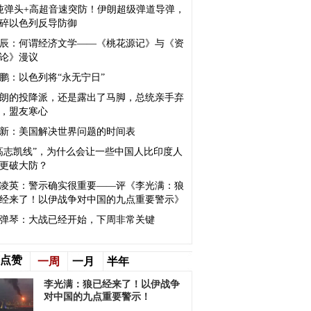
吨弹头+高超音速突防！伊朗超级弹道导弹，
碎以色列反导防御
辰：何谓经济文学——《桃花源记》与《资
论》漫议
鹏：以色列将“永无宁日”
朗的投降派，还是露出了马脚，总统亲手弃
，盟友寒心
新：美国解决世界问题的时间表
高志凯线”，为什么会让一些中国人比印度人
更破大防？
凌英：警示确实很重要——评《李光满：狼
经来了！以伊战争对中国的九点重要警示》
弹琴：大战已经开始，下周非常关键
点赞
一周
一月
半年
李光满：狼已经来了！以伊战争
对中国的九点重要警示！