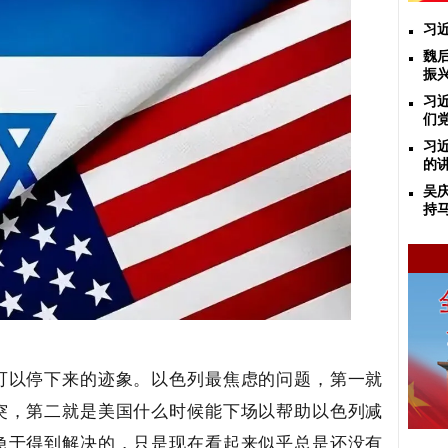
习
魏后
振
习
们
习
的
吴
持
可以停下来的迹象。以色列最焦虑的问题，第一就
突，第二就是美国什么时候能下场以帮助以色列减
急于得到解决的，只是现在看起来似乎总是还没有