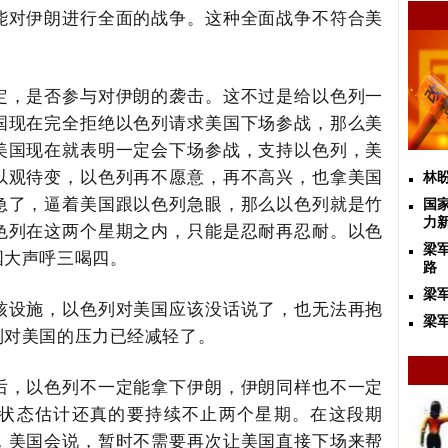
能对伊朗进行全面的战争。这种全面战争不符合美
。
定，是否参与对伊朗的袭击。这不过是给以色列一
国现在完全拒绝以色列请求美国下场参战，那么美
美国现在就表明一定会下场参战，支持以色列，美
以观待变，以色列再不愿意，再不高兴，也拿美国
林
急了，逼着美国跟以色列急眼，那么以色列就是竹
国
力
色列在这两个星期之内，只能是忍耐再忍耐。以色
梁
国大声呼三喝四。
路
梁
核设施，以色列对美国应该没话说了，也无法再抱
梁军
列对美国的压力已经减轻了。
后，以色列不一定能拿下伊朗，伊朗同样也不一定
状态估计还真的要持续不止两个星期。在这段期
，美国会说，暂时不需要再次让美国直接下场来帮