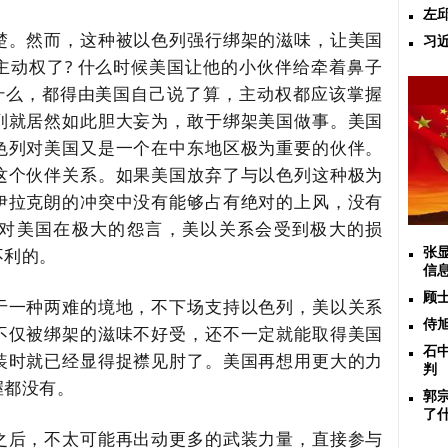
左
楚。然而，这种被以色列强行绑架的滋味，让美国
习
主动权了
?
什么时候美国让他的小伙伴给牵着鼻子
什么，都得由美国自己说了算，主动权都应该掌握
列就居然如此胆大妄为，敢于绑架美国做事。美国
色列对美国又是一个在中东地区极为重要的伙伴。
这个伙伴关系。如果美国放弃了与以色列这种极为
伊拉克朗的冲突中没有能够占有绝对的上风，没有
对美国在极大的怨言，美以关系会受到极大的损
不利的。
张
信
顾
于一种两难的境地，不下场支持以色列，美以关系
侍
不仅被绑架的滋味不好受，还不一定就能取得美国
石
装时就已经显得捉襟见肘了。美国再想用更大的力
判
握都没有。
郭
了
之后，不太可能再出动更多的武装力量，直接参与