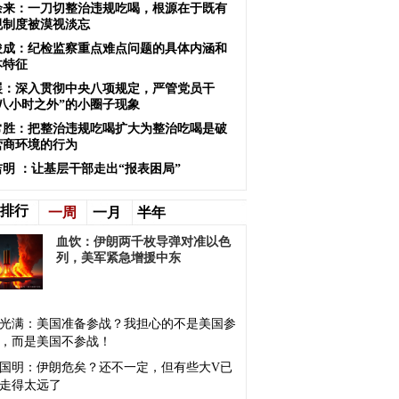
余来：一刀切整治违规吃喝，根源在于既有
规制度被漠视淡忘
俊成：纪检监察重点难点问题的具体内涵和
本特征
展：深入贯彻中央八项规定，严管党员干
“八小时之外”的小圈子现象
常胜：把整治违规吃喝扩大为整治吃喝是破
营商环境的行为
吉明 ：让基层干部走出“报表困局”
排行
一周
一月
半年
血饮：伊朗两千枚导弹对准以色
列，美军紧急增援中东
光满：美国准备参战？我担心的不是美国参
，而是美国不参战！
国明：伊朗危矣？还不一定，但有些大V已
走得太远了