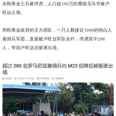
名刚果金士兵被俘虏，人口超
100
万的重镇戈马市被卢
旺达占领。
而刚果金政府的主力部队，一只人数接近
1000
的纯白人
雇佣兵军团，直接被卢旺达军队全歼，俘虏其中
288
人，带回卢旺达后驱逐出境。