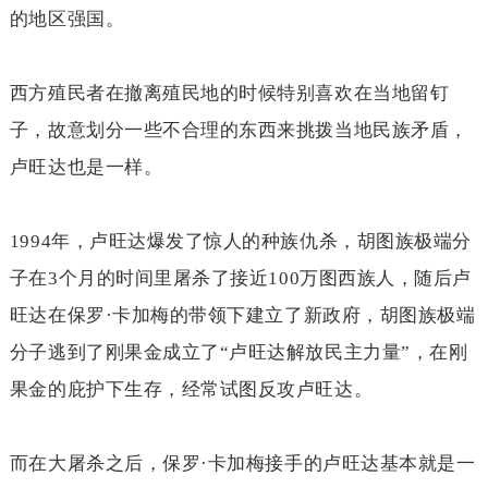
的地区强国。
西方殖民者在撤离殖民地的时候特别喜欢在当地留钉
子，故意划分一些不合理的东西来挑拨当地民族矛盾，
卢旺达也是一样。
1994
年，卢旺达爆发了惊人的种族仇杀，胡图族极端分
子在
3
个月的时间里屠杀了接近
100
万图西族人，随后卢
旺达在保罗
·
卡加梅的带领下建立了新政府，胡图族极端
分子逃到了刚果金成立了“卢旺达解放民主力量”，在刚
果金的庇护下生存，经常试图反攻卢旺达。
而在大屠杀之后，保罗
·
卡加梅接手的卢旺达基本就是一