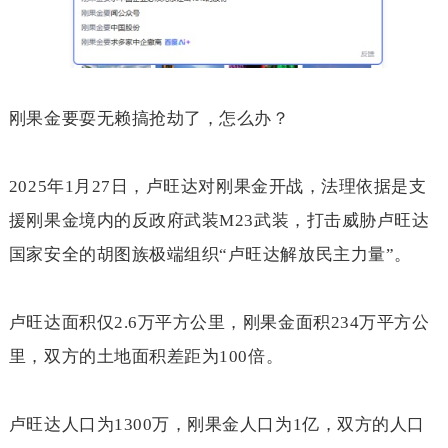
刚果金要耍无赖搞抢劫了，怎么办？
2025
年
1
月
27
日，卢旺达对刚果金开战，法理依据是支
援刚果金境内的反政府武装
M23
武装，打击威胁卢旺达
国家安全的胡图族极端组织“卢旺达解放民主力量”。
卢旺达面积仅
2.6
万平方公里，刚果金面积
234
万平方公
里，双方的土地面积差距为
100
倍。
卢旺达人口为
1300
万，刚果金人口为
1
亿，双方的人口