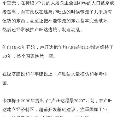
个空壳，在持续
3
个月的大屠杀里全国
40%
的人口被杀或
者逃离，而前政权在逃离卢旺达的时候带走了几乎所有
值钱的东西，甚至还把不能带走的东西基本完全破坏，
然后还经常骚扰卢旺达边境，制造动乱。
但自
1995
年开始，卢旺达把年均
7.8%
的
GDP
增速维持了
30
年，整个国家焕然一新。
在经济建设和军事建设上，卢旺达大量模仿和参考中
国。
卡加梅于
2000
年提出了“卢旺达愿景
”计划，在卢旺
2020
达建立经济特区，超前开发基础建设，注重国家工业