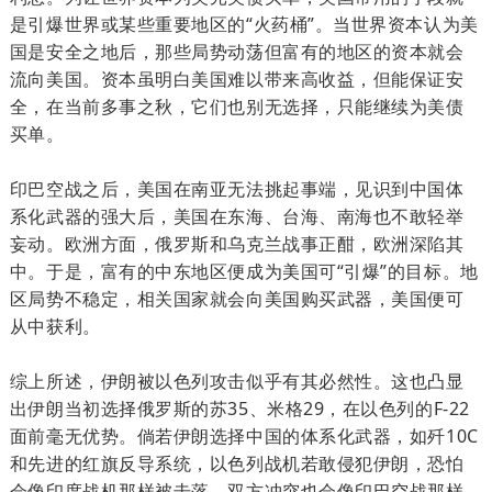
是引爆世界或某些重要地区的“火药桶”。当世界资本认为美
国是安全之地后，那些局势动荡但富有的地区的资本就会
流向美国。资本虽明白美国难以带来高收益，但能保证安
全，在当前多事之秋，它们也别无选择，只能继续为美债
买单。
印巴空战
之后，美国在南亚无法挑起事端，见识到中国体
系化武器的强大后，美国在东海、台海、南海也不敢轻举
妄动。欧洲方面，俄罗斯和乌克兰战事正酣，欧洲深陷其
中。于是，富有的中东地区便成为美国可“引爆”的目标。地
区局势不稳定，相关国家就会向美国购买武器，美国便可
从中获利。
综上所述，伊朗被以色列攻击似乎有其必然性。这也凸显
出伊朗当初选择俄罗斯的苏35、米格29，在以色列的F-22
面前毫无优势。倘若伊朗选择中国的体系化武器，如歼10C
和先进的红旗反导系统，以色列战机若敢侵犯伊朗，恐怕
会像印度战机那样被击落，双方冲突也会像印巴空战那样