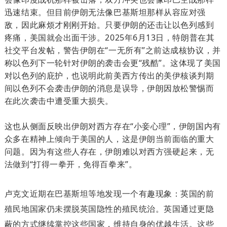
迅速结束。但目前伊朗无法像巴基斯坦那样从容应对强
敌，因此麻烦才刚刚开始。只要伊朗的还击让以色列感到
疼痛，美国就会出面干涉。2025年6月13日，特朗普在其
社交平台发帖，警告伊朗在“一无所有”之前达成核协议，并
称以色列下一轮针对伊朗的袭击会更“残酷”。这体现了美国
对以色列的庇护，也说明此前美西方传出的美伊核谈判期
间以色列不会袭击伊朗的消息是误导，伊朗因放松警惕而
在此次袭击中遭受重大损失。
这也从侧面反映出伊朗对西方存在“小妾心理”，伊朗国内有
众多在精神上倾向于美国的人，这是伊朗当前面临的重大
问题。因为有这些人存在，伊朗难以对西方强硬起来，无
法做到“打得一拳开，免得百拳来”。
卢克文近期在巴基斯坦等地发现一个有趣现象：英国的前
殖民地国家仍未摆脱英国隐性的殖民统治。英国通过更隐
蔽的方式继续掌控这些国家，维持自身的优越生活。这些