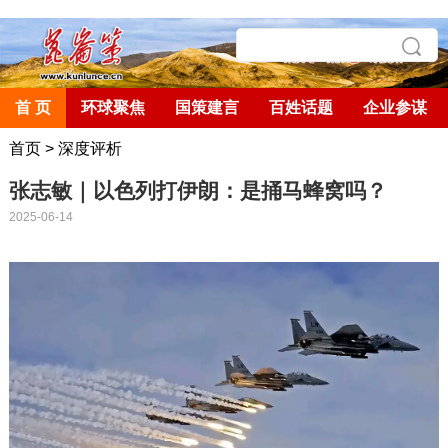
首 页
环球聚焦
国策建言
百姓话题
企业参谋
首页
>
深度评析
张志敏｜以色列打伊朗：是捅马蜂窝吗？
2025-06-14