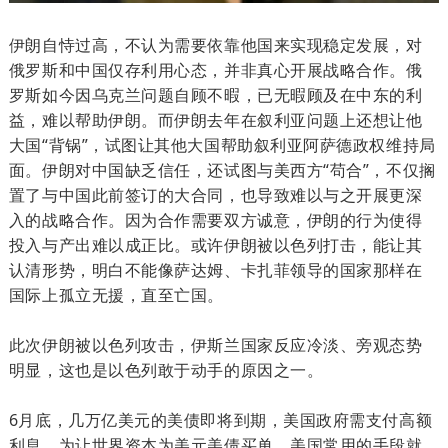
伊朗自恃过高，不认为需要依靠他国来实现稳定发展，对
俄罗斯和中国仅存利用心态，并非真心开展战略合作。俄
罗斯如今因乌克兰问题自顾不暇，已无暇顾及在中东的利
益，难以帮助伊朗。而伊朗去年在叙利亚问题上还想让他
大国“背锅”，试图让其他大国帮助叙利亚阿萨德政权维持局
面。伊朗对中国缺乏信任，还试图与美西方“苟合”，不仅搁
置了与中国此前签订的大合同，也导致难以与之开展更深
入的战略合作。因为合作需要双方诚意，伊朗的行为使得
投入与产出难以成正比。或许伊朗被以色列打击，能让其
认清形势，明白不能像萨达姆、卡扎菲领导的国家那样在
国际上孤立无援，直至亡国。
此次伊朗被以色列攻击，伊斯兰国家反应冷淡、旁观态势
明显，这也是以色列敢于动手的原因之一。
6月底，几万亿美元的美债即将到期，美国政府需支付高额
利息。为让世界资本为美元美债买单，美国常用的手段就