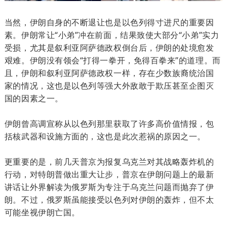
当然，伊朗自身的不断退让也是以色列得寸进尺的重要因
素。伊朗常让“小弟”冲在前面，结果致使大部分“小弟”实力
受损，尤其是叙利亚阿萨德政权倒台后，伊朗的处境愈发
艰难。伊朗没有领会“打得一拳开，免得百拳来”的道理。而
且，伊朗和叙利亚阿萨德政权一样，存在少数族裔统治国
家的情况，这也是以色列等强大外敌敢于欺压甚至企图灭
国的因素之一。
伊朗曾高调宣称从以色列那里获取了许多高价值情报，包
括核武器和设施方面的，这也是此次惹祸的原因之一。
更重要的是，前几天普京为报复乌克兰对其战略轰炸机的
行动，对特朗普做出重大让步，普京在伊朗问题上的最新
讲话让外界解读为俄罗斯为专注于乌克兰问题而抛弃了伊
朗。不过，俄罗斯虽能接受以色列对伊朗的轰炸，但不太
可能坐视伊朗亡国。