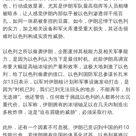
色，行动成效显著。尤其是伊朗军队最高指挥等人员相继
被暗杀，让人感觉伊朗内部似乎被以色列渗透得千疮百
孔，如同一块易被拿捏的豆腐。如今，伊朗忌惮于以色列
的实力，加之相关设备和军火库遭受重大损失，其还击很
难对以色列构成实质性威胁。
以色列之所以偷袭伊朗，企图废掉其核能力及相关军事能
力，是因为以色列认为当下是最佳时机。此前伊朗高调宣
布要大幅提高铀浓缩的产量和效率，这极大地刺激了以色
列，给了以色列偷袭的借口。以色列国防军总参谋长扎米
尔13日表示，以军对伊朗核计划和军事设施发动打击，是
因为“时机已到，我们已到无法回头的地步，不能再等，别
无选择”。他还警告，任何敢于挑战以色列的人都将付出沉
重代价。以军称，伊朗拥有的浓缩铀足以在几天内制造出
多枚炸弹，这是“迫在眉睫的威胁”，必须采取行动。
此外，还有一个因素不可忽视。伊朗已意识到中国的歼10
性能出色，若伊朗拥有中国的体系化武器，以色列将难以