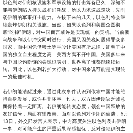
以色列对伊朗核设施和军事设施的打击筹备已久，深知不
能与伊朗陷入持久战和消耗战，所以力求速战速决，先削
弱伊朗的军事打击能力。在接下来的几天，以色列将会继
续轰炸伊朗相关设施。当然，如果以色列和美国企图彻
底“吃掉”伊朗，对中国而言或许是实现统一的契机。当前俄
乌战争和以伊冲突同时进行，美国又因关税问题得罪众多
国家，而中国凭借稀土等手段让美国有所忌惮，证明了中
国的独立自主程度之高，美西方离不开中国。美国多年来
与中国脱钩断链的尝试也表明，世界离了谁都能继续运
转。因此，以色列若扩大行动，对中国来说可能是实现统
一的最佳时机。
若伊朗能清醒过来，通过此次事件认识到依靠中国才能维
持自身发展，或许并非坏事。过去，双方因伊朗缺乏诚意
而保持着一定距离。若伊朗能转变态度，领会中国释放的
友好信号，局面有望改善。面对以色列对伊朗的偷袭，6月
13日，外交部发言人表示，中方高度关注以色列袭击伊朗
一事，对可能产生的严重后果深感担忧，反对侵犯伊朗主