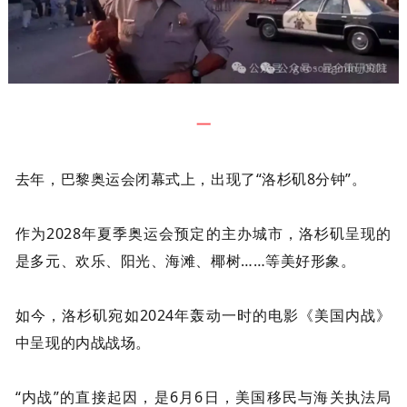
一
去年，巴黎奥运会闭幕式上，出现了“洛杉矶
8
分钟”。
作为
2028
年夏季奥运会预定的主办城市，洛杉矶呈现的
是多元、欢乐、阳光、海滩、椰树……等美好形象。
如今，洛杉矶宛如
2024
年轰动一时的电影《美国内战》
中呈现的内战战场。
“内战”的直接起因，是
6
月
6
日，美国移民与海关执法局