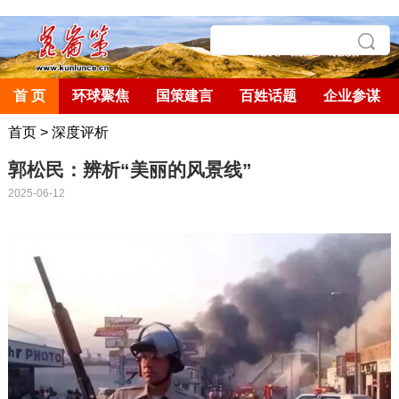
首 页
环球聚焦
国策建言
百姓话题
企业参谋
首页
>
深度评析
郭松民：辨析“美丽的风景线”
2025-06-12