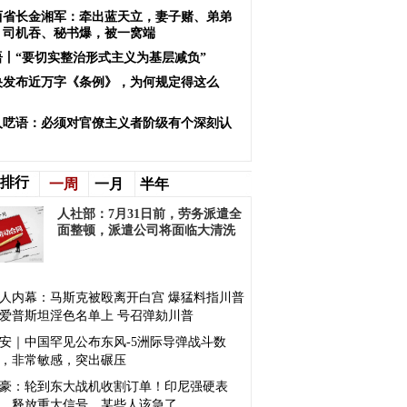
西省长金湘军：牵出蓝天立，妻子赌、弟弟
、司机吞、秘书爆，被一窝端
语丨“要切实整治形式主义为基层减负”
央发布近万字《条例》，为何规定得这么
？
人呓语：必须对官僚主义者阶级有个深刻认
排行
一周
一月
半年
人社部：7月31日前，劳务派遣全
面整顿，派遣公司将面临大清洗
人内幕：马斯克被殴离开白宫 爆猛料指川普
爱普斯坦淫色名单上 号召弹劾川普
安｜中国罕见公布东风-5洲际导弹战斗数
，非常敏感，突出碾压
豪：轮到东大战机收割订单！印尼强硬表
，释放重大信号，某些人该急了...