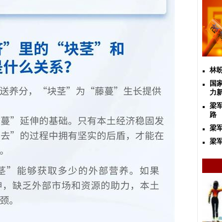
林
国
力
梁
路
梁
梁军