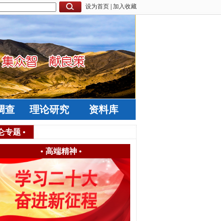
设为首页
|
加入收藏
调查
理论研究
资料库
仑专题
•
•
高端精神
•