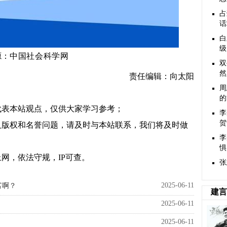
占
话
白
级
：中国社会科学网
源
双
然
责任编辑：向太阳
周
的
代表本站观点，仅供大家学习参考；
李
贺
及版权和名誉问题，请及时与本站联系，我们将及时做
李
惧
网，依法守规，IP可查。
张
2025-06-11
富啊？
建言
2025-06-11
2025-06-11