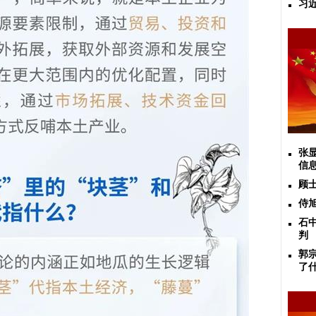
习
张
信
顾
侍
石
判
郭
了