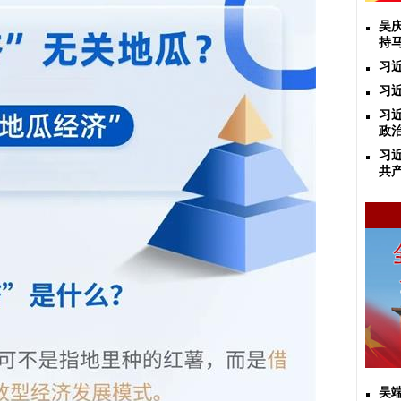
吴
持
习
习
习
政
习
共
吴