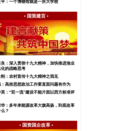
近平：一个博物馆就是一所大学校
•
国策建言
•
显良：深入贯彻十九大精神，加快推进渔业
息化的战略思考
士刚：农村宣传十九大精神之我见
旭：高校思想政治工作要直面问题有作为
中英：“双一流”建设不能片面以西方标准评
宗华：多年来能源改革大旗高扬，到底改革
什么？
•
国资国企改革
•