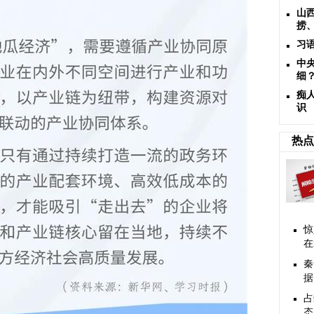
山
捞
习
中
细
痴
识
热点
惊
在
秦
据
占
态