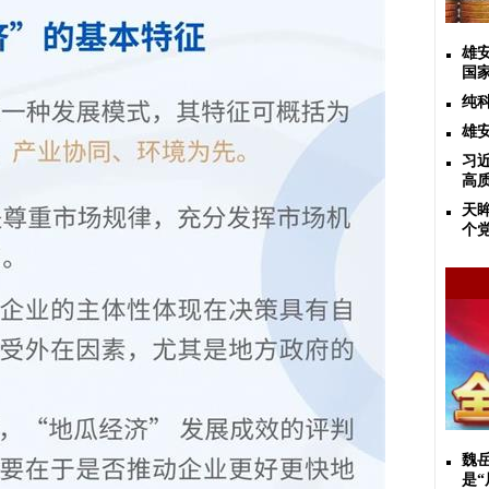
雄
国
纯
雄
习
高
天
个
魏
是“