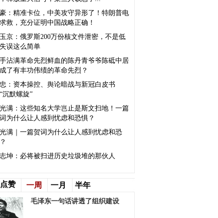
豪：精准卡位，中美攻守异形了！特朗普电
求救，充分证明中国战略正确！
玉京：俄罗斯200万份核文件泄密，不是低
失误这么简单
手沾满革命先烈鲜血的陈丹青爷爷陈砥中居
成了有丰功伟绩的革命先烈？
忠：资本操控、舆论暗战与新冠白皮书
“沉默螺旋”
光满：这些知名大学岂止是斯文扫地！一篇
词为什么让人感到忧虑和恐惧？
光满｜一篇贺词为什么让人感到忧虑和恐
？
志坤：必将被扫进历史垃圾堆的那伙人
点赞
一周
一月
半年
毛泽东一句话讲透了组织建设