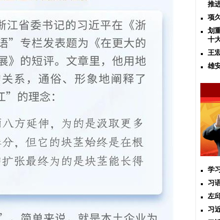
推
项
划
十
王
雄
学
习
左
习