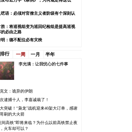
央发布近万字《条例》，为何规定得这么
？
人呓语：必须对官僚主义者阶级有个深刻认
常胜：将巡视组变为巡回纪检组是提高巡视
率的必由之路
善明：德不配位必有灾殃
排行
一周
一月
半年
李光满：让我忧心的七件事
克文：诡异的伊朗
次逮捕十人，李嘉诚栽了！
大突破！“枭龙”战机迎来40架大订单，感谢
哥刷的大火箭
夜间高铁”即将来临？为什么以前高铁禁止夜
，火车却可以？