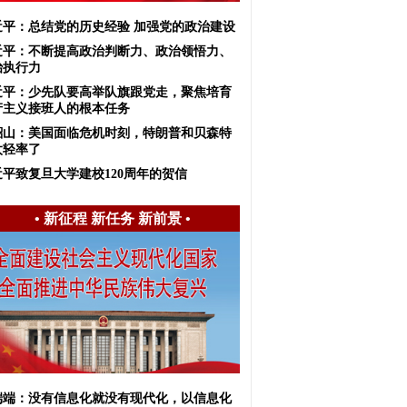
近平：总结党的历史经验 加强党的政治建设
近平：不断提高政治判断力、政治领悟力、
治执行力
近平：少先队要高举队旗跟党走，聚焦培育
产主义接班人的根本任务
韶山：美国面临危机时刻，特朗普和贝森特
太轻率了
近平致复旦大学建校120周年的贺信
•
新征程 新任务 新前景
•
端端：没有信息化就没有现代化，以信息化