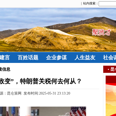
| 站内搜索：
建言
百姓话题
企业参谋
人生益友
社会
读信息
•
昆
政变”，特朗普关税何去何从？
策网 发布时间:2025-05-31 23:13:20