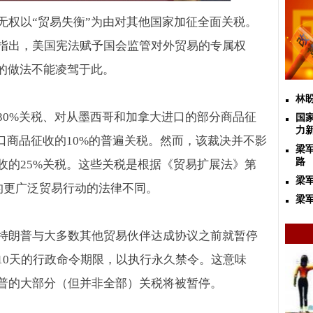
无权以“贸易失衡”为由对其他国家加征全面关税。
指出，美国宪法赋予国会监管对外贸易的专属权
”的做法不能凌驾于此。
林
30%
关税、对从墨西哥和加拿大进口的部分商品征
国
力
口商品征收的
10%
的普遍关税。然而，该裁决并不影
梁
路
收的
25%
关税。这些关税是根据《贸易扩展法》第
梁
的更广泛贸易行动的法律不同。
梁军
特朗普与大多数其他贸易伙伴达成协议之前就暂停
10
天的行政命令期限，以执行永久禁令。这意味
普的大部分（但并非全部）关税将被暂停。