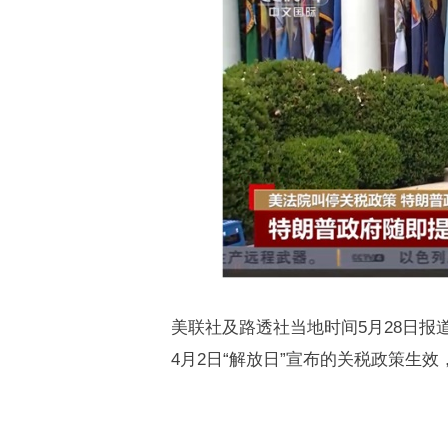
美联社及路透社当地时间
5
月
28
日报
4
月
2
日“解放日”宣布的关税政策生效