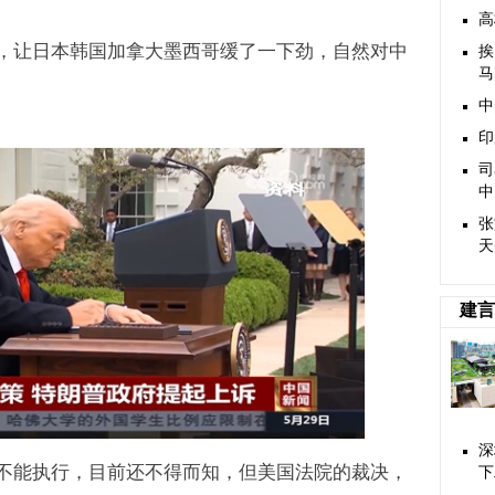
高
，让日本韩国加拿大墨西哥缓了一下劲，自然对中
挨
马
中
印
司
中
张
天
建言
深
不能执行，目前还不得而知，但美国法院的裁决，
下