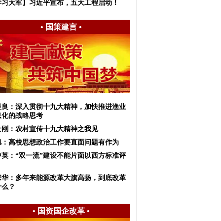
学习大军】习近平宣布，五大工程启动！
•
国策建言
•
显良：深入贯彻十九大精神，加快推进渔业
息化的战略思考
士刚：农村宣传十九大精神之我见
旭：高校思想政治工作要直面问题有作为
中英：“双一流”建设不能片面以西方标准评
宗华：多年来能源改革大旗高扬，到底改革
什么？
•
国资国企改革
•