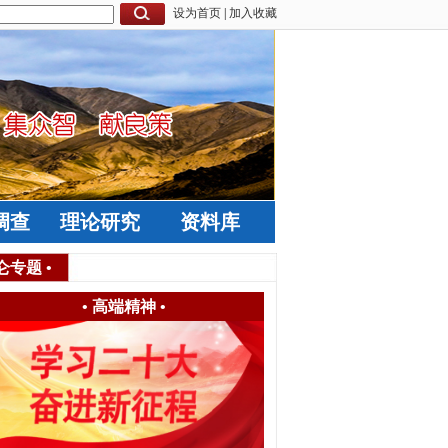
设为首页
|
加入收藏
调查
理论研究
资料库
仑专题
•
•
高端精神
•