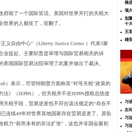
推
项
政府闹了一个国际笑话。美国对世界开打的关税大
划
全世界的人都笑了，笑翻了。
十
王
雄
正义自由中心”（
Liberty Justice Center
）代表
5
家
企业提起。主要职责是审理与国际贸易相关的诉
的美国国际贸易法院审理了此案并做出了裁决
。
wab
）表示，尽管特朗普方面称其“对等关税”政策的
力法》（
IEPPA
），但关税并不在
IEPPA
授权总统使
习
用关税手段，贸易逆差也不符合该法规定的“存在不
左
国已连续
49
年对世界其他国家存在贸易逆差了。原告
习
政权力“前所未有的非法扩张”，这也并非国会最初
习