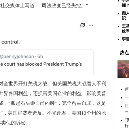
中
社交媒体上写道：“司法政变已经失控。”
细
痴
识
王
效
李
热点
对全世界开打关税大战，但美国关税大战害人不利
卢
世界各国利益，还损害美国企业的利益、影响美普
一
战，“搬起石头砸自己的脚”，完全咎由自取，这是
巨
三
义”，美国消费者造反。不光此案，美国
13
个州的地
“
起类似的诉讼。
行