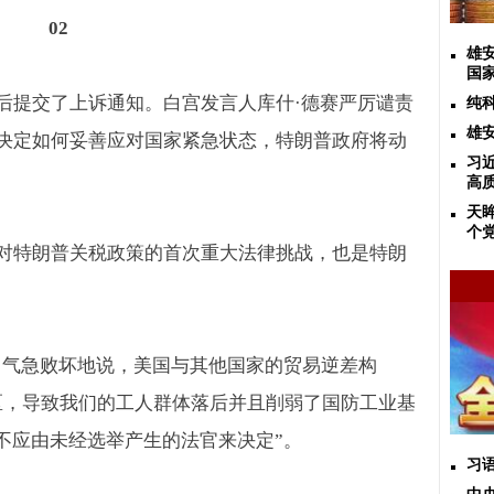
02
雄
国
后提交了上诉通知。白宫发言人库什·德赛严厉谴责
纯
雄
决定如何妥善应对国家紧急状态，特朗普政府将动
习
高
天
个
对特朗普关税政策的首次重大法律挑战，也是特朗
日气急败坏地说，美国与其他国家的贸易逆差构
区，导致我们的工人群体落后并且削弱了国防工业基
不应由未经选举产生的法官来决定”。
习