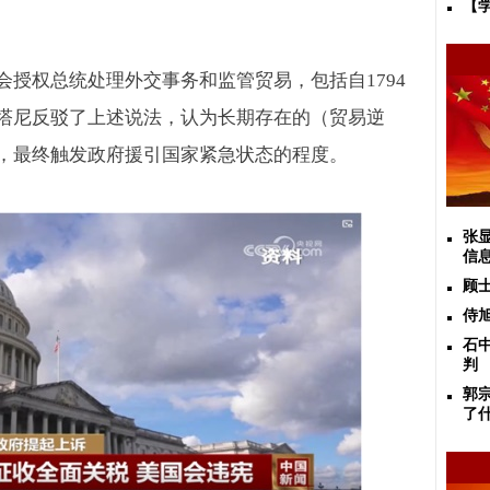
【
会授权总统处理外交事务和监管贸易，包括自
1794
塔尼反驳了上述说法，认为长期存在的（贸易逆
，最终触发政府援引国家紧急状态的程度。
张
信
顾
侍
石
判
郭
了