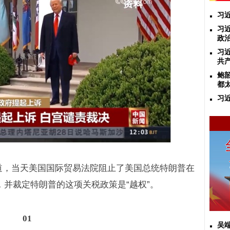
习
习
政
习
共
鲍
都
习
道，当天美国国际贸易法院阻止了美国总统特朗普在
，并裁定特朗普的这项关税政策是“越权”。
01
吴