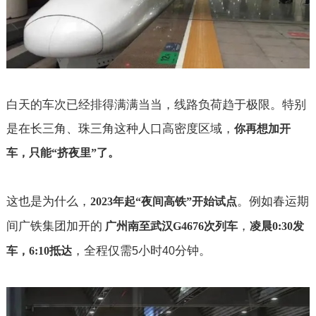
白天的车次已经排得满满当当，线路负荷趋于极限。特别
是在长三角、珠三角这种人口高密度区域，
你再想加开
车，只能
“
挤夜里
”
了。
这也是为什么，
。例如春运期
2023
年起
“
夜间高铁
”
开始试点
间广铁集团加开的
，
广州南至武汉
G4676
次列车
凌晨
0:30
发
，全程仅需
小时
分钟。
车，
6:10
抵达
5
40