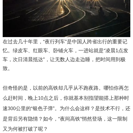
在过去几十年里，“夜行列车”是中国人跨省出行的重要记
忆。绿皮车、红眼车、卧铺火车，一进站就是“凌晨
1
点发
车，次日清晨抵达”，让无数人边走边睡，把时间用到极
致。
但奇怪的是，以前的高铁却几乎从不跑夜路。哪怕你再怎
么赶时间，晚上
点之后，你就基本别指望能搭上那种时
10
速
公里的“银色子弹”。为什么会这样？是技术不行，还
300
是背后另有隐情？如今，“夜间高铁”悄然登场，这一限制
又为何被打破了呢？