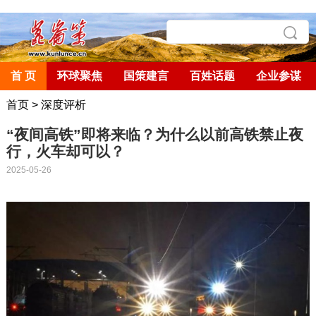
首 页
环球聚焦
国策建言
百姓话题
企业参谋
首页
>
深度评析
“夜间高铁”即将来临？为什么以前高铁禁止夜
行，火车却可以？
2025-05-26