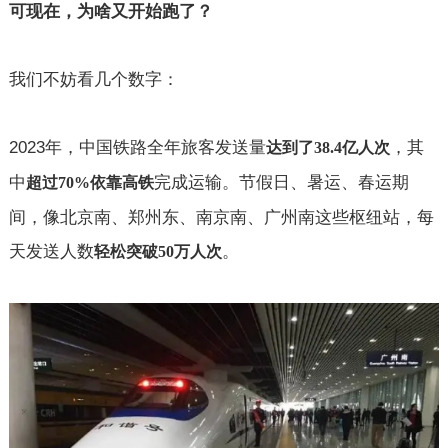
可现在，为啥又开始跑了？
我们不妨看几个数字：
2023
年，中国铁路全年旅客发送量
，其
达到了
38.4
亿人次
中
完成运输。节假日、暑运、春运期
超过
70%
依靠高铁
间，像北京南、郑州东、南京南、广州南这些枢纽站，每
天发送人数
。
轻松突破
50
万人次