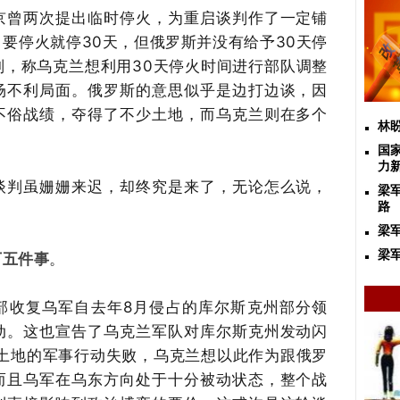
京曾两次提出临时停火，为重启谈判作了一定铺
要停火就停30天，但俄罗斯并没有给予30天停
判，称乌克兰想利用30天停火时间进行部队调整
场不利局面。俄罗斯的意思似乎是边打边谈，因
不俗战绩，夺得了不少土地，而乌克兰则在多个
林
国
力
谈判虽姗姗来迟，却终究是来了，无论怎么说，
梁
路
梁
梁军
下五件事
。
全部收复乌军自去年8月侵占的库尔斯克州部分领
动。这也宣告了乌克兰军队对库尔斯克州发动闪
里土地的军事行动失败，乌克兰想以此作为跟俄罗
而且乌军在乌东方向处于十分被动状态，整个战