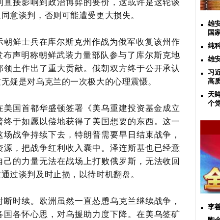
利直接影响到政治博弈的要价，这或许是这轮谈
迫同意谈判，否则可能遭受更大损失。
雄
国
表示朝鲜士兵在库尔斯克州作战为俄军收复该州作
纯
鲜发布声明称朝鲜武装力量部队参与了库尔斯克地
雄
邦领土作出了重大贡献。俄朝双方终于公开承认
习
这无疑是对乌克兰的一次极大的心理震慑。
高
天
个
兰在美国首都华盛顿签署《美乌重建投资基金成立
普终于如愿以偿地获得了美国想要的东西。这一
这场战争持续下去，特朗普需要早日结束战争，
资源，把战争红利收入囊中。泽连斯基也已经意
自己的力量无法在战场上打败俄罗斯，无法收回
求通过谈判及时止损，以待时机翻盘。
时断时续。欧洲虽然一直怂恿乌克兰继续战争，
李
各国各怀心思，对乌援助力度下降。在美乌签矿