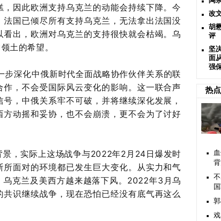
陶
糕，因此欧洲支持乌克兰的动能会持续下降。今
改
，法国已倾尽所有支持乌克兰，无法拿出法国没
胡
以看出，欧洲对乌克兰的支持很快就会枯竭。乌
评
占领土的希望。
坚
面
强
进一步深化中俄新时代全面战略协作伙伴关系的联
合作，不会受国际风云变化的影响。这一联合声
热点
信号，中俄关系牢不可破，并将继续深化发展，
西方动摇和妥协，也不会崩溃，更不会为了讨好
景，实际上这场战争与2022年2月24日爆发时
血
背
斯所面对的环境都已发生巨大变化。从实力和气
不
乌克兰及美西方越来越落下风。2022年3月乌
国
的共识继续战争，现在恐怕已经没有底气再这么
郭
戏