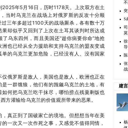
不
到2025年5月16日，历时1178天。上次双方在土
突
9日，当时乌克兰在战场上对俄罗斯的反攻十分顺
S
过三年多超过1100天的战场厮杀，各有数十万
司
结果却似乎又回到了上次在土耳其谈判时所达成
莫
领了乌东四州，而且美国还“趁你病要你命”地抢
徐
欧洲也已经从全力援助和支持乌克兰的盟友变成
导
孤单的乌克兰更加危险，已经没有人、没有国家
陈
张
战
不仅俄罗斯是敌人，美国也是敌人，欧洲也正在
的是一群饿狼，他们有的觊觎乌克兰的土地，有
建言
着如何把乌克兰吃干抹尽，哪怕捞点残羹剩饭也
美西方灌输给乌克兰的价值观所带来的恶果。
的，真正到了国破家亡的境地。但想想当年在美
杨
行的一次又一次作死之事，又感觉不值得同情，
体