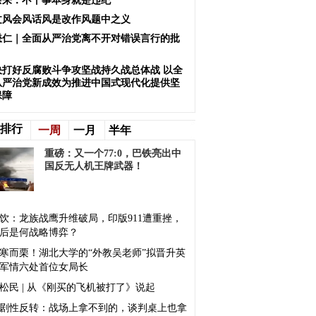
余来：不干事本身就是违纪
文风会风话风是改作风题中之义
懋仁｜全面从严治党离不开对错误言行的批
决打好反腐败斗争攻坚战持久战总体战 以全
从严治党新成效为推进中国式现代化提供坚
保障
排行
一周
一月
半年
重磅：又一个77:0，巴铁亮出中
国反无人机王牌武器！
饮：龙族战鹰升维破局，印版911遭重挫，
后是何战略博弈？
寒而栗！湖北大学的“外教吴老师”拟晋升英
军情六处首位女局长
松民 | 从《刚买的飞机被打了》说起
剧性反转：战场上拿不到的，谈判桌上也拿