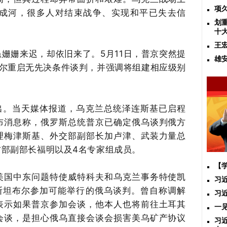
项
成河，很多人对结束战争、实现和平已失去信
划
十
王
姗姗来迟，却依旧来了。5月11日，普京突然提
雄
布尔重启无先决条件谈判，并强调将组建相应级别
传出。当天媒体报道，乌克兰总统泽连斯基已启程
布消息称，俄罗斯总统普京已确定俄乌谈判俄方
理梅津斯基、外交部副部长加卢津、武装力量总
部副部长福明以及4名专家组成员。
【
美国中东问题特使威特科夫和乌克兰事务特使凯
习
伊斯坦布尔参加可能举行的俄乌谈判。曾自称调解
习
表示如果普京参加会谈，他本人也将前往土耳其
一
会谈，是担心俄乌直接会谈会损害美乌矿产协议
习