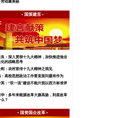
、劳动最美丽
•
国策建言
•
显良：深入贯彻十九大精神，加快推进渔业
息化的战略思考
士刚：农村宣传十九大精神之我见
旭：高校思想政治工作要直面问题有作为
中英：“双一流”建设不能片面以西方标准评
宗华：多年来能源改革大旗高扬，到底改革
什么？
•
国资国企改革
•