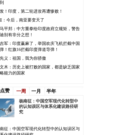
到
发！印度，第二轮进攻再遭惨败！
叔：今后，南亚要变天了
马平邦：中方重拳给印度政府立规矩，警告
迪别有非分之想！
吉军：印度赢麻了，举国欢庆飞机拦截中国
弹！红旗16拦截印度弹道导弹！
先义：祖国，我为你骄傲
文木：历史上被打败的国家，都是缺乏国家
略能力的国家
点赞
一周
一月
半年
杨南征：中国空军现代化转型中
的认知误区与体系化建设路径研
究
南征：中国空军现代化转型中的认知误区与
系化建设路径研究