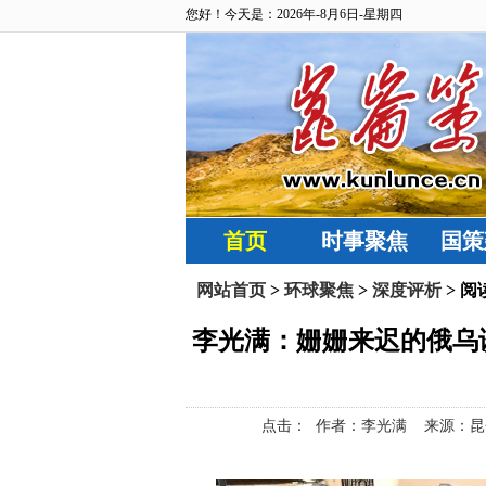
您好！今天是：2026年-8月6日-星期四
首页
时事聚焦
国策
网站首页
>
环球聚焦
>
深度评析
> 阅
李光满：姗姗来迟的俄乌
点击：
作者：李光满 来源：昆仑策网【