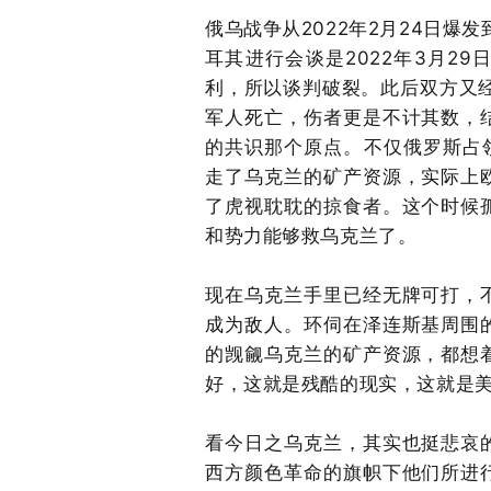
俄乌战争从2022年2月24日爆发
耳其进行会谈是2022年3月2
利，所以谈判破裂。此后双方又经
军人死亡，伤者更是不计其数，
的共识那个原点。不仅俄罗斯占
走了乌克兰的矿产资源，实际上
了虎视耽耽的掠食者。这个时候
和势力能够救乌克兰了。
现在乌克兰手里已经无牌可打，
成为敌人。环伺在泽连斯基周围
的觊觎乌克兰的矿产资源，都想
好，这就是残酷的现实，这就是
看今日之乌克兰，其实也挺悲哀
西方颜色革命的旗帜下他们所进