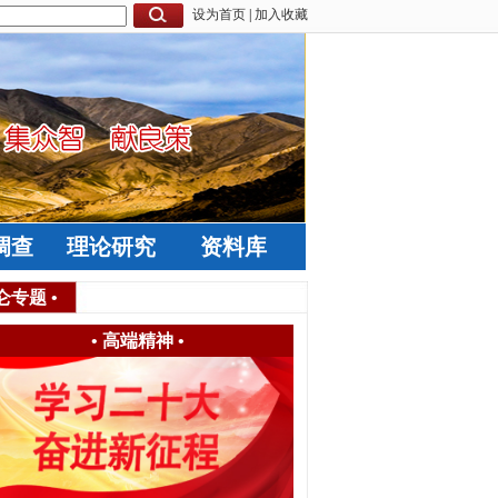
设为首页
|
加入收藏
调查
理论研究
资料库
仑专题
•
•
高端精神
•