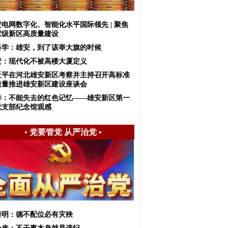
安电网数字化、智能化水平国际领先 | 聚焦
家级新区高质量建设
科学：雄安，到了该举大旗的时候
安：现代化不被高楼大厦定义
近平在河北雄安新区考察并主持召开高标准
质量推进雄安新区建设座谈会
眸：不能失去的红色记忆——雄安新区第一
党支部纪念馆观感
•
党要管党 从严治党
•
善明：德不配位必有灾殃