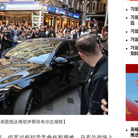
习
习
边
习
习
习
划
代表团抵达俄驻伊斯坦布尔总领馆】
吴
推
高，但其过程却异常曲折和艰难。乌克兰战场上