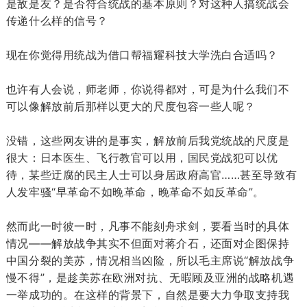
是敌是友？是否符合统战的基本原则？对这种人搞统战会
传递什么样的信号？
现在你觉得用统战为借口帮福耀科技大学洗白合适吗？
也许有人会说，师老师，你说得都对，可是为什么我们不
可以像解放前后那样以更大的尺度包容一些人呢？
没错，这些网友讲的是事实，解放前后我党统战的尺度是
很大：日本医生、飞行教官可以用，国民党战犯可以优
待，某些迂腐的民主人士可以身居政府高官……甚至导致有
人发牢骚“早革命不如晚革命，晚革命不如反革命”。
然而此一时彼一时，凡事不能刻舟求剑，要看当时的具体
情况——解放战争其实不但面对蒋介石，还面对企图保持
中国分裂的美苏，情况相当凶险，所以毛主席说“解放战争
慢不得”，是趁美苏在欧洲对抗、无暇顾及亚洲的战略机遇
一举成功的。在这样的背景下，自然是要大力争取支持我