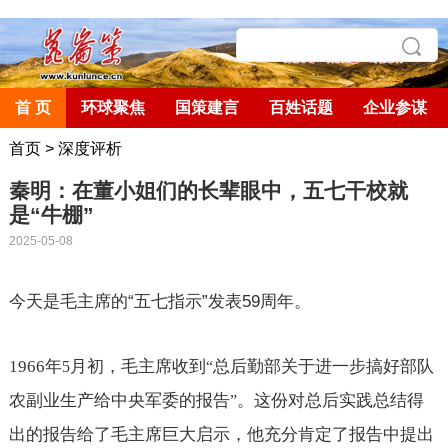
首 页
环球聚焦
国策建言
百姓话题
企业参谋
首页
>
深度评析
秦明：在董小姐们的长辈眼中，五七干校就
是“牛棚”
2025-05-08
今天是毛主席的
“
五七指示
”
发表
59
周年。
1966
年
月初，毛主席收到
总后勤部关于进一步搞好部队
5
“
农副业生产给中央军委的报告
。这份对总后实践总结得
”
出的报告给了毛主席巨大启示，他充分肯定了报告中提出