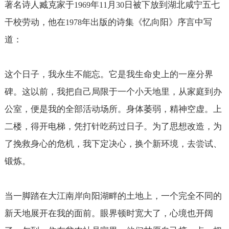
著名诗人臧克家于
年
月
日被下放到湖北咸宁五七
1969
11
30
干校劳动，他在
年出版的诗集《忆向阳》序言中写
1978
道：
这个日子，我永生不能忘。它是我生命史上的一座分界
碑。这以前，我把自己局限于一个小天地里，从家庭到办
公室，便是我的全部活动场所。身体萎弱，精神空虚。上
二楼，得开电梯，凭打针吃药过日子。为了思想改造，为
了挽救身心的危机，我下定决心，换个新环境，去尝试、
锻炼。
当一脚踏在大江南岸向阳湖畔的土地上，一个完全不同的
新天地展开在我的面前。眼界顿时宽大了，心境也开阔