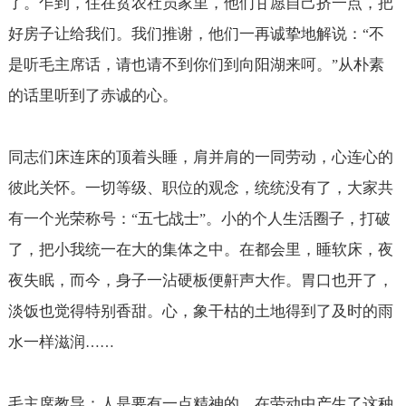
了。乍到，住在贫农社员家里，他们甘愿自己挤一点，把
好房子让给我们。我们推谢，他们一再诚挚地解说：
不
“
是听毛主席话，请也请不到你们到向阳湖来呵。
从朴素
”
的话里听到了赤诚的心。
同志们床连床的顶着头睡，肩并肩的一同劳动，心连心的
彼此关怀。一切等级、职位的观念，统统没有了，大家共
有一个光荣称号：
五七战士
。小的个人生活圈子，打破
“
”
了，把小我统一在大的集体之中。在都会里，睡软床，夜
夜失眠，而今，身子一沾硬板便鼾声大作。胃口也开了，
淡饭也觉得特别香甜。心，象干枯的土地得到了及时的雨
水一样滋润
……
毛主席教导：人是要有一点精神的。在劳动中产生了这种