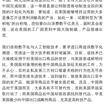
中国厂商无法再使用这些芯片。由于全球大部分芯片需在
中国完成组装，这一举措直接让特朗普推动制造业回归美
国的计划化为泡影。要知道，在美国能够维持运营的大多
是像芯片这类利润极高的产业。如此一来，试图转型为“美
积电”的台积电，恐怕要白白浪费数千亿美元，届时其会发
现，设在美国的工厂因受到中国大陆制裁，产品很难出
货。
我们借助数字化与人工智能技术，要求进口商提供数字化
溯源，凭借这一强大技术精准封堵漏洞。目前，该技术已
大规模应用于对美国出口商品的管控，与美国形成鲜明对
比。美国面对激增的检查中国商品及加征关税的工作，力
不从心，且对走私及第三方转口规避关税的行为也无可奈
何。而中国凭借先进技术，说到做到，致使美国出口至中
国的农产品、能源等商品近乎被全面拦截。况且，中国商
品对于美国而言，大多具有不可替代性，否则美国早就采
取行动了；而美国商品在中国却很容易找到替代品，毕竟
美国极少向中国出口战略性商品，尤其是高科技产品。