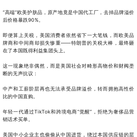
“高端”欧美护肤品，原产地竟是中国代工厂，去掉品牌溢价
后价格暴跌90%。
即便算上关税，美国消费者依然省下一大笔钱，而欧美品
牌商和中间商却损失惨重——特朗普的关税大棒，最终砸
在了本国既得利益集团头上。
这一现象绝非偶然，而是美国社会对畸形高物价和财阀垄
断的无声抗议：
中产和工薪阶层再也无法承受品牌溢价，转而拥抱高性价
比的中国直购。
年轻一代通过TikTok和跨境电商“觉醒”，拒绝为奢侈品营
销话术买单。
美国中小企业主也偷偷从中国进货，绕过本国供应链的层