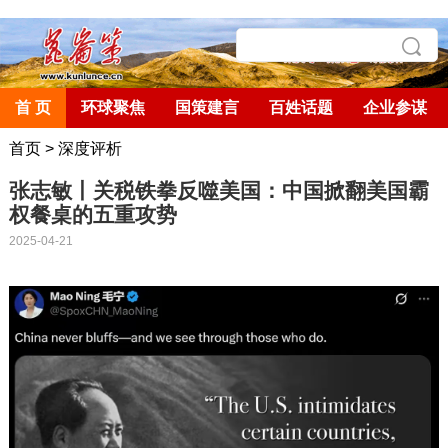
首 页
环球聚焦
国策建言
百姓话题
企业参谋
首页
>
深度评析
张志敏丨关税铁拳反噬美国：中国掀翻美国霸
权餐桌的五重攻势
2025-04-21