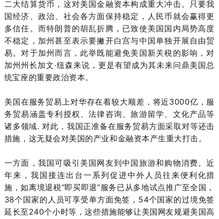
二大结算货币，这对美国金融资本构成重大冲击。只要我
国经济、政治、社会各方面保持稳定，人民币就会赢得更
多信任。而特朗普的胡乱折腾，已致使美国国内局势高度
不稳定，加州甚至表示要撇开白宫与中国单独开展自由贸
易。对于加州而言，此举既能避免美国新关税的影响，对
加州州长加文·纽森来说，更是有望成为其未来问鼎美国总
统宝座的重要政治资本。
美国在服务贸易上对华存在着较大顺差，将近3000亿，服
务贸易涵盖专利授权、法律咨询、旅游留学、文化产品等
诸多领域. 对此，我国正准备在服务贸易方面采取对等还击
措施，这无疑会对美国的产业和金融资本产生重大打击。
一方面，我国可吸引美国网友到中国旅游和购物消费。近
年来，我国接连出台一系列促进中外人员往来便利化措
施，如离境退税“即买即退”服务已从多地试点推广至全国，
38个国家的人员可享受单方面免签，54个国家的过境免签
延长至240个小时等，这些措施能够让美国网友规避美国高