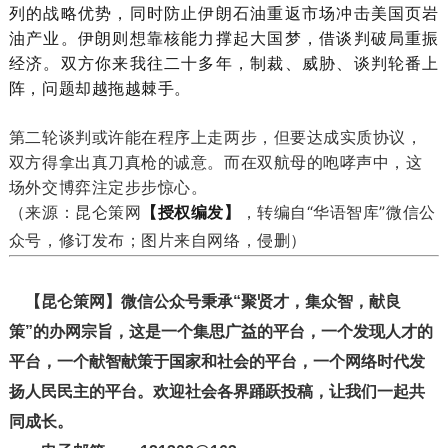
列的战略优势，同时防止伊朗石油重返市场冲击美国页岩
油产业。伊朗则想靠核能力撑起大国梦，借谈判破局重振
经济。双方你来我往二十多年，制裁、威胁、谈判轮番上
阵，问题却越拖越棘手。
第二轮谈判或许能在程序上走两步，但要达成实质协议，
双方得拿出真刀真枪的诚意。而在双航母的咆哮声中，这
场外交博弈注定步步惊心。
（来源：昆仑策网
【授权编发】
，转编自“华语智库”微信公
众号，修订发布；图片来自网络，侵删）
【昆仑策网】微信公众号秉承“聚贤才，集众智，献良
策”的办网宗旨，这是一个集思广益的平台，一个发现人才的
平台，一个献智献策于国家和社会的平台，一个网络时代发
扬人民民主的平台。欢迎社会各界踊跃投稿，让我们一起共
同成长。