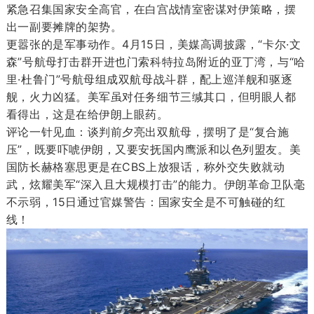
紧急召集国家安全高官，在白宫战情室密谋对伊策略，摆
出一副要摊牌的架势。
更嚣张的是军事动作。4月15日，美媒高调披露，“卡尔·文
森”号航母打击群开进也门索科特拉岛附近的亚丁湾，与“哈
里·杜鲁门”号航母组成双航母战斗群，配上巡洋舰和驱逐
舰，火力凶猛。美军虽对任务细节三缄其口，但明眼人都
看得出，这是在给伊朗上眼药。
评论一针见血：谈判前夕亮出双航母，摆明了是“复合施
压”，既要吓唬伊朗，又要安抚国内鹰派和以色列盟友。美
国防长赫格塞思更是在CBS上放狠话，称外交失败就动
武，炫耀美军“深入且大规模打击”的能力。伊朗革命卫队毫
不示弱，15日通过官媒警告：国家安全是不可触碰的红
线！