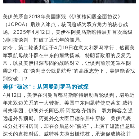
美伊关系自2018年美国撕毁《伊朗核问题全面协议》
（JCPOA）后跌入冰点，核问题成为双方角力的核心战
场。2025年4月12日，美伊在阿曼马斯喀特展开首次高级
别间接谈判，打破了近七年的僵局。
如今，第二轮谈判定于4月19日在意大利罗马举行，然而美
军双航母战斗群在中东的耀武扬威、特朗普政府的反复无
常，以及美伊根深蒂固的战略对立，让谈判前景笼罩在阴
霾之中。在“谈判桌旁就是航母”的高压态势下，美伊能否找
到突破口？
美伊“破冰”：从阿曼到罗马的试探
4月12日，美伊在阿曼首都马斯喀特启动首轮谈判，堪称近
年来双边关系的一大转折。美国中东问题特使史蒂文·威特
科夫率团，伊朗外长阿巴斯·阿拉格齐领衔，双方阵容之强
远超外界预期。阿曼外交大臣巴德尔居中穿梭，美伊代表
虽分处不同房间，却在会后意外“偶遇”，上演了短暂但意味
深长的直接对话。威特科夫抛出橄榄枝，承诺促成协议并