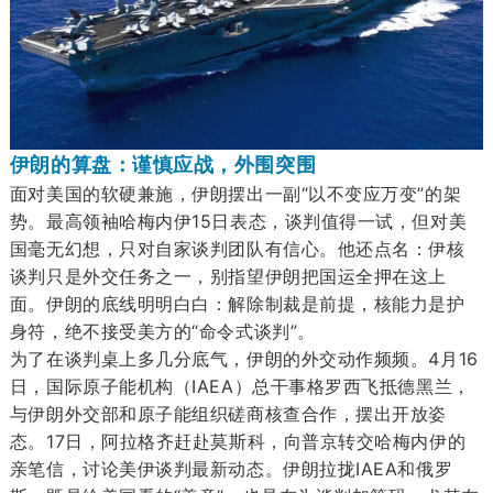
伊朗的算盘：谨慎应战，外围突围
面对美国的软硬兼施，伊朗摆出一副“以不变应万变”的架
势。最高领袖哈梅内伊15日表态，谈判值得一试，但对美
国毫无幻想，只对自家谈判团队有信心。他还点名：伊核
谈判只是外交任务之一，别指望伊朗把国运全押在这上
面。伊朗的底线明明白白：解除制裁是前提，核能力是护
身符，绝不接受美方的“命令式谈判”。
为了在谈判桌上多几分底气，伊朗的外交动作频频。4月16
日，国际原子能机构（IAEA）总干事格罗西飞抵德黑兰，
与伊朗外交部和原子能组织磋商核查合作，摆出开放姿
态。17日，阿拉格齐赶赴莫斯科，向普京转交哈梅内伊的
亲笔信，讨论美伊谈判最新动态。伊朗拉拢IAEA和俄罗