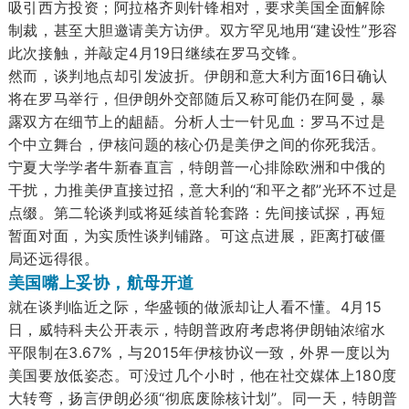
吸引西方投资；阿拉格齐则针锋相对，要求美国全面解除
制裁，甚至大胆邀请美方访伊。双方罕见地用“建设性”形容
此次接触，并敲定4月19日继续在罗马交锋。
然而，谈判地点却引发波折。伊朗和意大利方面16日确认
将在罗马举行，但伊朗外交部随后又称可能仍在阿曼，暴
露双方在细节上的龃龉。分析人士一针见血：罗马不过是
个中立舞台，伊核问题的核心仍是美伊之间的你死我活。
宁夏大学学者牛新春直言，特朗普一心排除欧洲和中俄的
干扰，力推美伊直接过招，意大利的“和平之都”光环不过是
点缀。第二轮谈判或将延续首轮套路：先间接试探，再短
暂面对面，为实质性谈判铺路。可这点进展，距离打破僵
局还远得很。
美国嘴上妥协，航母开道
就在谈判临近之际，华盛顿的做派却让人看不懂。4月15
日，威特科夫公开表示，特朗普政府考虑将伊朗铀浓缩水
平限制在3.67%，与2015年伊核协议一致，外界一度以为
美国要放低姿态。可没过几个小时，他在社交媒体上180度
大转弯，扬言伊朗必须“彻底废除核计划”。同一天，特朗普