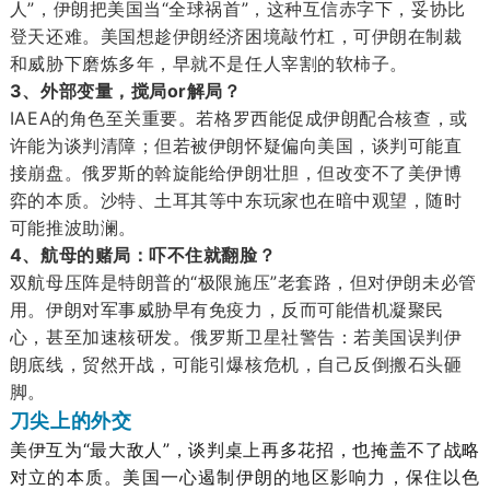
人”，伊朗把美国当“全球祸首”，这种互信赤字下，妥协比
登天还难。美国想趁伊朗经济困境敲竹杠，可伊朗在制裁
和威胁下磨炼多年，早就不是任人宰割的软柿子。
3、外部变量，搅局or解局？
IAEA的角色至关重要。若格罗西能促成伊朗配合核查，或
许能为谈判清障；但若被伊朗怀疑偏向美国，谈判可能直
接崩盘。俄罗斯的斡旋能给伊朗壮胆，但改变不了美伊博
弈的本质。沙特、土耳其等中东玩家也在暗中观望，随时
可能推波助澜。
4、航母的赌局：吓不住就翻脸？
双航母压阵是特朗普的“极限施压”老套路，但对伊朗未必管
用。伊朗对军事威胁早有免疫力，反而可能借机凝聚民
心，甚至加速核研发。俄罗斯卫星社警告：若美国误判伊
朗底线，贸然开战，可能引爆核危机，自己反倒搬石头砸
脚。
刀尖上的外交
美伊互为“最大敌人”，谈判桌上再多花招，也掩盖不了战略
对立的本质。美国一心遏制伊朗的地区影响力，保住以色