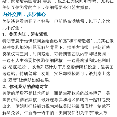
斯，既是给美国看的“善意”，也是在为谈判加筹码。尤其在
美伊互信为零的当下，伊朗需要外部盟友撑腰。
内外交困，步步惊心
美伊谈判看似开了个好头，但前路布满地雷，以下几个坎
儿不好迈：
1、美国内讧，盟友添乱
特朗普急于借伊核问题给自己加冕“和平缔造者”，尤其在俄
乌冲突和加沙问题无解的背景下。据美方情报，伊朗距核
突破仅两三周，时间紧迫。可特朗普团队内部却唱反调：
一边有人主张妥协换取伊朗限核，一边是鹰派和以色列叫
嚣“彻底摧毁”。以色列还计划下月空袭伊朗核设施，逼美国
选边站。特朗普嘴上劝阻，实际却模棱两可，谈判桌上这
出“双簧”让伊朗如鲠在喉。
2、你死我活的战略对立
美伊的矛盾不是技术问题，而是生死攸关的战略博弈。美
国要伊朗彻底弃核，最好连导弹和地区影响力一起打包交
出来；伊朗则把核能力视为对抗美以的最后底牌，制裁不
解除免谈。牛新春一语中的：美国视伊朗为中东“最大敌