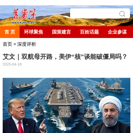
首 页
环球聚焦
国策建言
百姓话题
企业参谋
首页
>
深度评析
艾文｜双航母开路，美伊“核”谈能破僵局吗？
2025-04-18